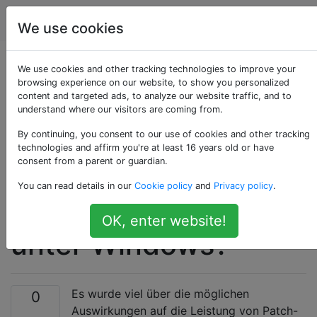
Computerbenutzer
Tags
Account
We use cookies
Effektive Methode
We use cookies and other tracking technologies to improve your
browsing experience on our website, to show you personalized
content and targeted ads, to analyze our website traffic, and to
zum Testen der
understand where our visitors are coming from.
Leistung von
By continuing, you consent to our use of cookies and other tracking
technologies and affirm you're at least 16 years old or have
consent from a parent or guardian.
Spectre- und
You can read details in our
Cookie policy
and
Privacy policy
.
Meltdown-Patches
OK, enter website!
unter Windows?
Es wurde viel über die möglichen
0
Auswirkungen auf die Leistung von Patch-