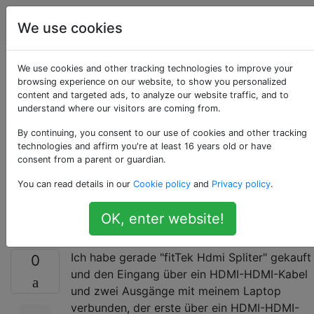
Computerbenutzer
Tags
Account
We use cookies
Verwendung eines
We use cookies and other tracking technologies to improve your
browsing experience on our website, to show you personalized
content and targeted ads, to analyze our website traffic, and to
HDMI-Spliters mit
understand where our visitors are coming from.
zwei verschiedenen
By continuing, you consent to our use of cookies and other tracking
technologies and affirm you're at least 16 years old or have
consent from a parent or guardian.
Bildschirmen und
You can read details in our
Cookie policy
and
Privacy policy
.
Kabeln
OK, enter website!
Ich habe gerade "fitTek Hdmi Spliter" gekauft
0
und den Eingang über ein HDMI-HDMI-Kabel
und zwei Ausgänge mit meinem Laptop
verbunden, der erste über ein HDMI-HDMI-