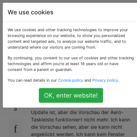
Computerbenutzer
Tags
Account
We use cookies
Windows 7 Aero
We use cookies and other tracking technologies to improve your
browsing experience on our website, to show you personalized
content and targeted ads, to analyze our website traffic, and to
Taskbar Vorschau
understand where our visitors are coming from.
funktioniert nicht
By continuing, you consent to our use of cookies and other tracking
technologies and affirm you're at least 16 years old or have
consent from a parent or guardian.
(kein Hover / Click)
You can read details in our
Cookie policy
and
Privacy policy
.
OK, enter website!
Ich weiß nicht, was los ist oder ob es ein
0
Fehler von einem kürzlich durchgeführten
Update ist, aber die Vorschau der Aero-
Taskleiste funktioniert nicht mehr. Ich kann
die Vorschau sehen, aber sie kann nicht
angeklickt werden. Ich kann kein Fenster