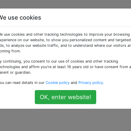
We use cookies
einen Zeiger und zieh
e use cookies and other tracking technologies to improve your browsing
e Stelle
xperience on our website, to show you personalized content and targeted
ds, to analyze our website traffic, and to understand where our visitors a
oming from.
y continuing, you consent to our use of cookies and other tracking
on der Stelle zu ziehen, an der ich ihn bewege. Es fühlt s
echnologies and affirm you're at least 16 years old or have consent from 
ren Person, um sie davon abzuhalten, ihn zu bewegen. Was 
arent or guardian.
ou can read details in our
Cookie policy
and
Privacy policy
.
OK, enter website!