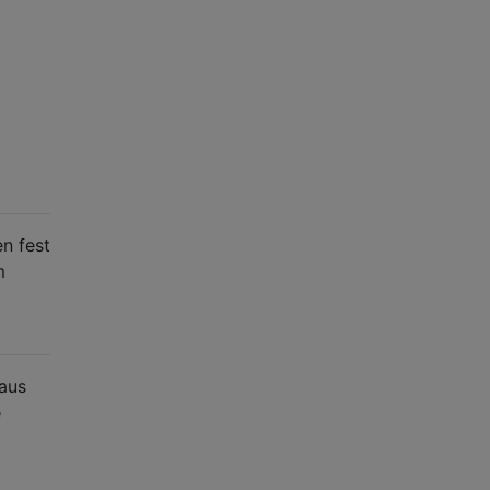
n fest
m
aus
e