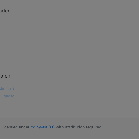
 oder
olen.
churchid
quelle
Licensed under
cc by-sa 3.0
with attribution required.