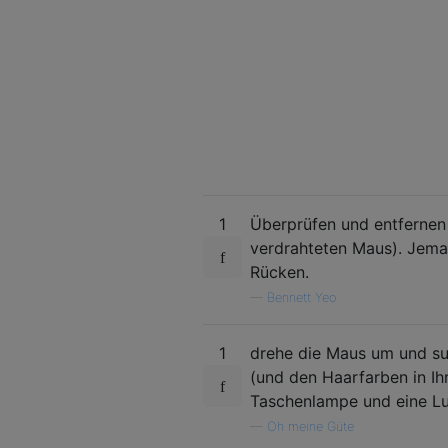
1
Überprüfen und entfernen 
verdrahteten Maus). Jema
Rücken.
—
Bennett Yeo
1
drehe die Maus um und s
(und den Haarfarben in Ih
Taschenlampe und eine Lup
—
Oh meine Güte