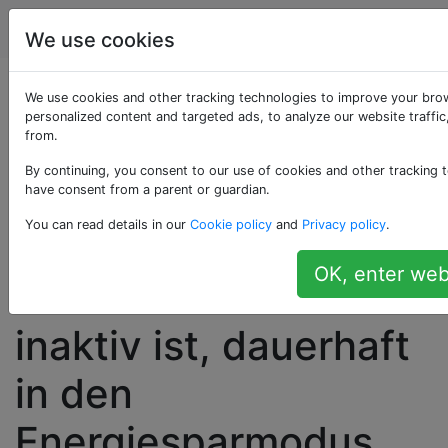
Computerbenutzer
Tags
Account
We use cookies
Die Verknüpfung
We use cookies and other tracking technologies to improve your bro
personalized content and targeted ads, to analyze our website traffi
from.
"Sleep.bat" hat
By continuing, you consent to our use of cookies and other tracking t
meinen Computer
have consent from a parent or guardian.
You can read details in our
Cookie policy
and
Privacy policy
.
jedes Mal, wenn er
OK, enter web
nach 20 Minuten
inaktiv ist, dauerhaft
in den
Energiesparmodus