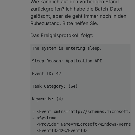
Wie kann ich auf den vorherigen Stand
zurückgreifen? Ich habe die Batch-Datei
gelöscht, aber sie geht immer noch in den
Ruhezustand. Bitte helfen Sie.
Das Ereignisprotokoll folgt:
The system is entering sleep.

Sleep Reason: Application API

Event ID: 42

Task Category: (64)

Keywords: (4)

- <Event xmlns="http://schemas.microsoft.co
- <System>

  <Provider Name="Microsoft-Windows-Kernel-
  <EventID>42</EventID> 
