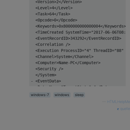
  <Version>2</Version> 

  <Level>4</Level> 

  <Task>64</Task> 

  <Opcode>0</Opcode> 

  <Keywords>0x8000000000000004</Keywords> 

  <TimeCreated SystemTime="2017-06-06T08:58
  <EventRecordID>343292</EventRecordID> 

  <Correlation /> 

  <Execution ProcessID="4" ThreadID="88" />
  <Channel>System</Channel> 

  <Computer>Name-PC</Computer> 

  <Security /> 

  </System>

- <EventData>

  <Data Name="TargetState">4</Data> 

  <Data Name="EffectiveState">4</Data> 

windows-7
windows
sleep
  <Data Name="Reason">4</Data> 

—
HTMLHelpMe
  <Data Name="Flags">0</Data> 

quelle
  </EventData>
