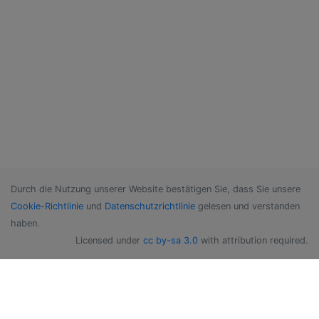
Durch die Nutzung unserer Website bestätigen Sie, dass Sie unsere
Cookie-Richtlinie
und
Datenschutzrichtlinie
gelesen und verstanden
haben.
Licensed under
cc by-sa 3.0
with attribution required.