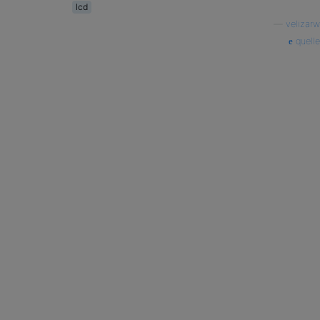
lcd
—
velizarw
quelle