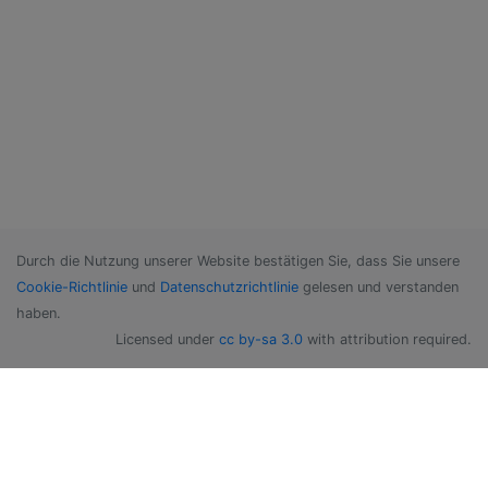
Durch die Nutzung unserer Website bestätigen Sie, dass Sie unsere
Cookie-Richtlinie
und
Datenschutzrichtlinie
gelesen und verstanden
haben.
Licensed under
cc by-sa 3.0
with attribution required.