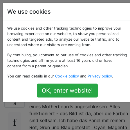
Computerbenutzer
Tags
Account
We use cookies
Falsche Farben auf
We use cookies and other tracking technologies to improve your
browsing experience on our website, to show you personalized
content and targeted ads, to analyze our website traffic, and to
dem LCD, das mit
understand where our visitors are coming from.
dem Thin Mini ITX
By continuing, you consent to our use of cookies and other tracking
technologies and affirm you're at least 16 years old or have
consent from a parent or guardian.
verbunden ist
You can read details in our
Cookie policy
and
Privacy policy
.
OK, enter website!
Im Grunde genommen habe ich ein 15,6-Zoll-
0
LCD-Panel und habe es an den LVDS-Header
eines Motherboards angeschlossen. Alles
funktioniert - das Bild ist da, aber die Farben
sind seltsam. Ich habe das Panel mit reinem
Rot, Grün und Blau getestet , Cyan, Magenta