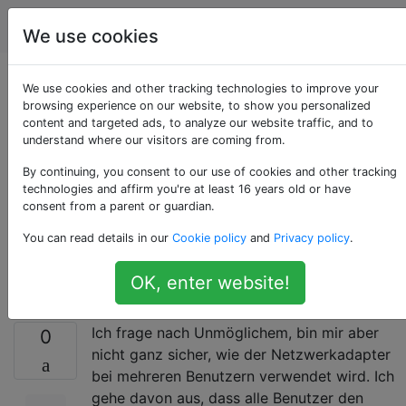
Computerbenutzer
Tags
Account
We use cookies
Hinzufügen eines
We use cookies and other tracking technologies to improve your
browsing experience on our website, to show you personalized
content and targeted ads, to analyze our website traffic, and to
lokalen Kontonutzers
understand where our visitors are coming from.
mit einer anderen IP
By continuing, you consent to our use of cookies and other tracking
technologies and affirm you're at least 16 years old or have
consent from a parent or guardian.
in Server 2016
You can read details in our
Cookie policy
and
Privacy policy
.
[geschlossen]
OK, enter website!
Ich frage nach Unmöglichem, bin mir aber
0
nicht ganz sicher, wie der Netzwerkadapter
bei mehreren Benutzern verwendet wird. Ich
gehe davon aus, dass alle Benutzer den