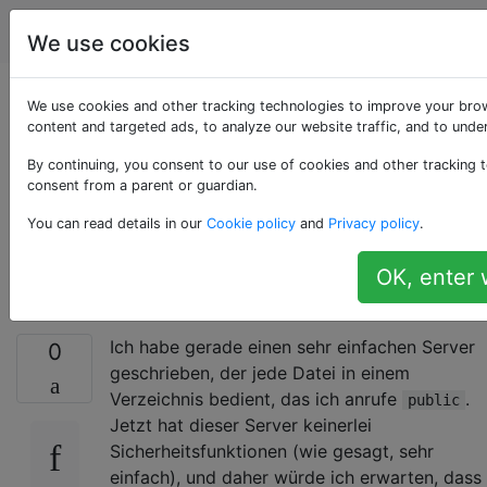
Computerbenutzer
Tags
Account
We use cookies
Abrufen des
We use cookies and other tracking technologies to improve your bro
content and targeted ads, to analyze our website traffic, and to und
übergeordneten
By continuing, you consent to our use of cookies and other tracking t
consent from a parent or guardian.
Verzeichnisses mit
You can read details in our
Cookie policy
and
Privacy policy
.
curl
OK, enter 
Ich habe gerade einen sehr einfachen Server
0
geschrieben, der jede Datei in einem
Verzeichnis bedient, das ich anrufe
.
public
Jetzt hat dieser Server keinerlei
Sicherheitsfunktionen (wie gesagt, sehr
einfach), und daher würde ich erwarten, dass