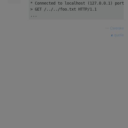
* Connected to localhost (127.0.0.1) port 8
> GET /../../foo.txt HTTP/1.1

—
Cweiske
quelle