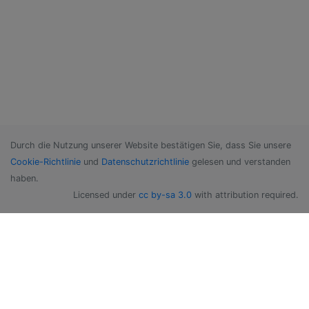
Durch die Nutzung unserer Website bestätigen Sie, dass Sie unsere
Cookie-Richtlinie
und
Datenschutzrichtlinie
gelesen und verstanden
haben.
Licensed under
cc by-sa 3.0
with attribution required.