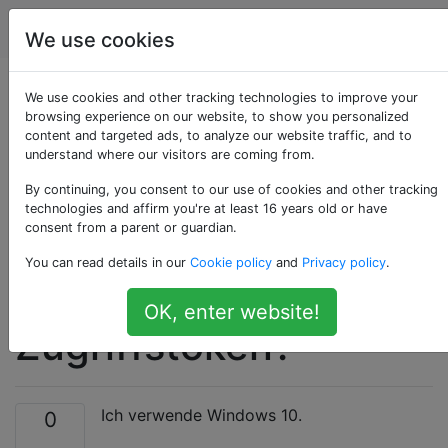
Computerbenutzer
Tags
Account
We use cookies
Verwendet "Als
We use cookies and other tracking technologies to improve your
browsing experience on our website, to show you personalized
content and targeted ads, to analyze our website traffic, and to
Administrator
understand where our visitors are coming from.
ausführen" unter
By continuing, you consent to our use of cookies and other tracking
technologies and affirm you're at least 16 years old or have
consent from a parent or guardian.
Windows 10 immer
You can read details in our
Cookie policy
and
Privacy policy
.
dasselbe
OK, enter website!
Zugriffstoken?
Ich verwende Windows 10.
0