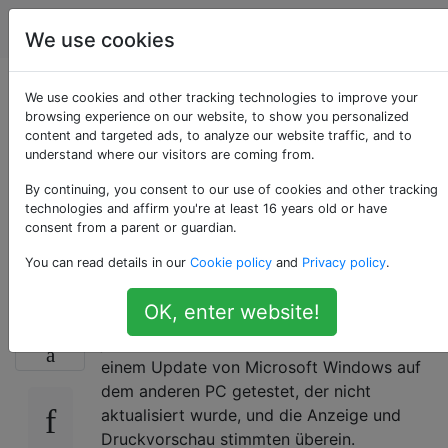
Computerbenutzer
Tags
Account
We use cookies
Die Anzeige auf Excel
We use cookies and other tracking technologies to improve your
browsing experience on our website, to show you personalized
content and targeted ads, to analyze our website traffic, and to
stimmt nicht mit der
understand where our visitors are coming from.
Seitenansicht
By continuing, you consent to our use of cookies and other tracking
technologies and affirm you're at least 16 years old or have
consent from a parent or guardian.
überein
You can read details in our
Cookie policy
and
Privacy policy
.
OK, enter website!
In Zeile 18, nur 6 Zeilen, in der Druckvorschau
0
jedoch 7 Zeilen. Diesen Fall habe ich nach
einem Update von Microsoft Windows auf
dem anderen PC getestet, der nicht
aktualisiert wurde, und die Anzeige und
Druckvorschau stimmten überein.