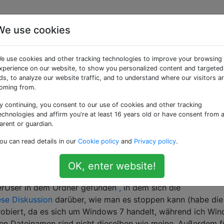
We use cookies
ch die Erstellung von%
e use cookies and other tracking technologies to improve your browsing
acing?
xperience on our website, to show you personalized content and targeted
ds, to analyze our website traffic, and to understand where our visitors a
oming from.
y continuing, you consent to our use of cookies and other tracking
ber häufig genug. Dieser Ordner
echnologies and affirm you're at least 16 years old or have consent from 
rd jedes Mal erstellt, wenn ich Skype öffne. Alternativ im
arent or guardian.
n
%Userprofile%\Tracing\WPPMedia
ou can read details in our
Cookie policy
and
Privacy policy
.
enden.
OK, enter website!
ng von
?
C:\Users\%username%\Tracing
rUser in dem Ordner gefunden
,
in dem sich die
ese Diskussion
darüber, wie man es stoppen kann (habe die
obiert, da es sich um Windows 7 handelt, während ich Wi
en Dateinamen sind nicht dieselben wie meine. Außerdem f