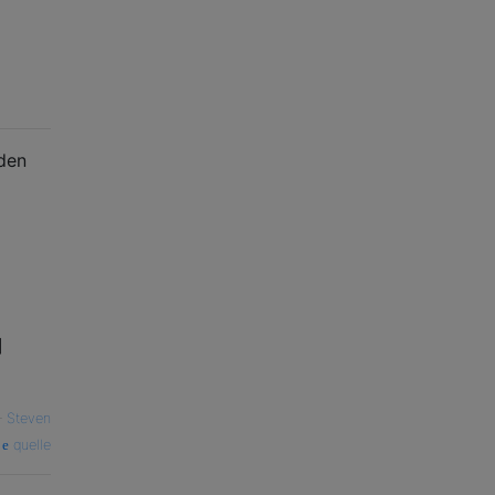
 den
]
—
Steven
quelle