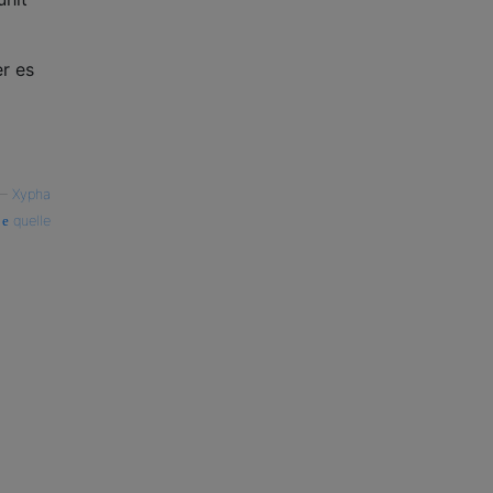
er es
—
Xypha
quelle