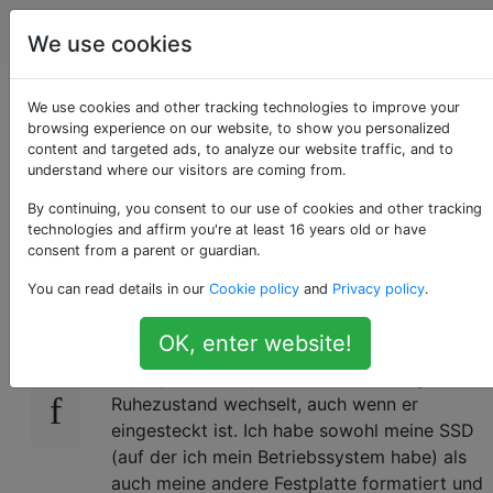
Computerbenutzer
Tags
Account
We use cookies
Laptop geht nach
We use cookies and other tracking technologies to improve your
browsing experience on our website, to show you personalized
content and targeted ads, to analyze our website traffic, and to
dem Zufallsprinzip in
understand where our visitors are coming from.
den Ruhezustand
By continuing, you consent to our use of cookies and other tracking
technologies and affirm you're at least 16 years old or have
consent from a parent or guardian.
You can read details in our
Cookie policy
and
Privacy policy
.
Ich habe einen Asus ROG G751JT-Laptop und
0
vor ein paar Tagen ist mein Akku leer. Das
OK, enter website!
Problem, auf das ich stoße, ist, dass mein
Laptop nach ein paar Minuten zufällig in den
Ruhezustand wechselt, auch wenn er
eingesteckt ist. Ich habe sowohl meine SSD
(auf der ich mein Betriebssystem habe) als
auch meine andere Festplatte formatiert und