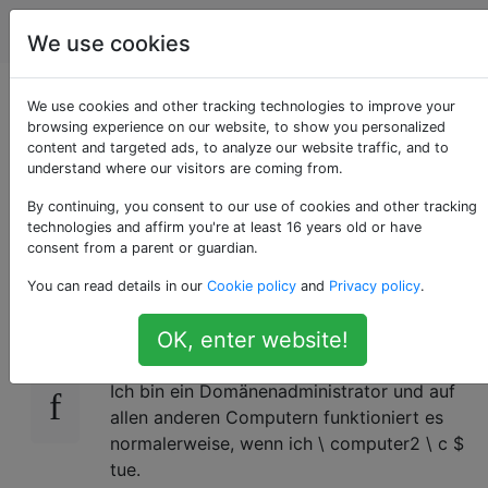
Computerbenutzer
Tags
Account
We use cookies
Kann nicht über
We use cookies and other tracking technologies to improve your
browsing experience on our website, to show you personalized
content and targeted ads, to analyze our website traffic, and to
Domian auf C $
understand where our visitors are coming from.
zugreifen
By continuing, you consent to our use of cookies and other tracking
technologies and affirm you're at least 16 years old or have
consent from a parent or guardian.
You can read details in our
Cookie policy
and
Privacy policy
.
Ich versuche auf \ computer \ c $ zuzugreifen
0
OK, enter website!
Wenn ich das tue, wird mir das Anmeldefeld
angezeigt und "Zugriff verweigert" angezeigt.
Ich bin ein Domänenadministrator und auf
allen anderen Computern funktioniert es
normalerweise, wenn ich \ computer2 \ c $
tue.