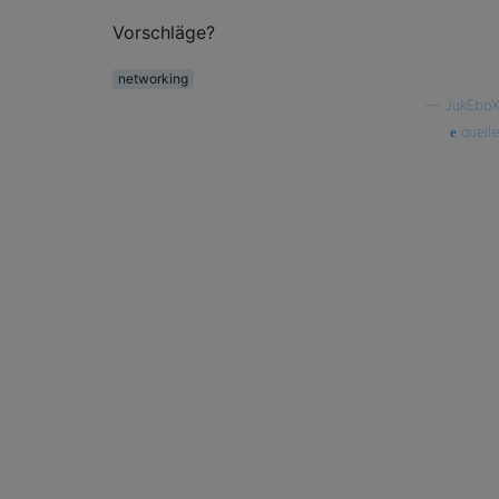
Vorschläge?
networking
—
JukEboX
quelle