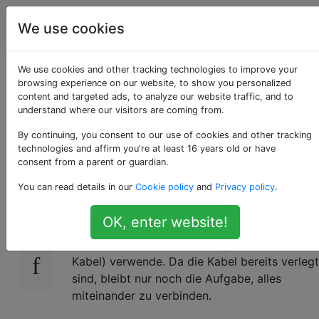
Computerbenutzer
Tags
Account
We use cookies
Mehrere Zimmer
We use cookies and other tracking technologies to improve your
browsing experience on our website, to show you personalized
content and targeted ads, to analyze our website traffic, and to
verfügen über einen
understand where our visitors are coming from.
Internetzugang (LAN)
By continuing, you consent to our use of cookies and other tracking
technologies and affirm you're at least 16 years old or have
consent from a parent or guardian.
You can read details in our
Cookie policy
and
Privacy policy
.
Die Idee ist, dass ich jedem Raum in meinem
0
Haus einen kabelgebundenen Internetzugang
OK, enter website!
(Ethernet) gewähren möchte, indem ich die
bereits in den Wänden verlegten Kabel (Cat5-
Kabel) verwende. Da die Kabel bereits verlegt
sind, bleibt nur noch die Aufgabe, alles
miteinander zu verbinden.