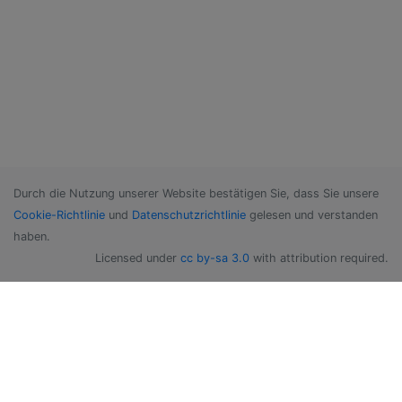
Durch die Nutzung unserer Website bestätigen Sie, dass Sie unsere
Cookie-Richtlinie
und
Datenschutzrichtlinie
gelesen und verstanden
haben.
Licensed under
cc by-sa 3.0
with attribution required.