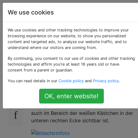
Computerbenutzer
Tags
Account
We use cookies
Anzeigen des Visio
We use cookies and other tracking technologies to improve your
browsing experience on our website, to show you personalized
content and targeted ads, to analyze our website traffic, and to
2007-Rasters über
understand where our visitors are coming from.
Shapes?
By continuing, you consent to our use of cookies and other tracking
technologies and affirm you're at least 16 years old or have
consent from a parent or guardian.
You can read details in our
Cookie policy
and
Privacy policy
.
Ist es möglich, das Raster in Visio 2007 nicht
0
unter, sondern über undurchsichtigen Formen
OK, enter website!
anzuzeigen? Im folgenden Screenshot
möchte ich beispielsweise, dass das Raster
auch im Bereich der weißen Kästchen in der
unteren rechten Ecke sichtbar ist.