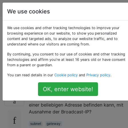
Serveradministratoren
Tags
Accoun
We use cookies
Muss ein Gateway
We use cookies and other tracking technologies to improve your
browsing experience on our website, to show you personalized
content and targeted ads, to analyze our website traffic, and to
eines Subnetzes ein
understand where our visitors are coming from.
"echter" Computer
By continuing, you consent to our use of cookies and other tracking
technologies and affirm you're at least 16 years old or have consent
from a parent or guardian.
sein?
You can read details in our
Cookie policy
and
Privacy policy
.
OK, enter website!
Ist ein Gateway immer ein echter Computer
13
oder nur eine "logische" Entität, die sich auf
einer beliebigen Adresse befinden kann, mit
Ausnahme der Broadcast-IP?
subnet
gateway