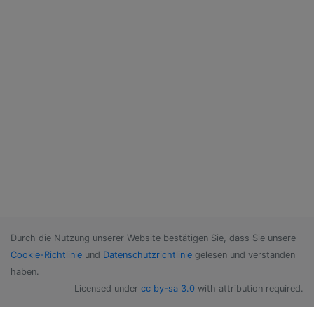
Durch die Nutzung unserer Website bestätigen Sie, dass Sie unsere
Cookie-Richtlinie
und
Datenschutzrichtlinie
gelesen und verstanden
haben.
Licensed under
cc by-sa 3.0
with attribution required.