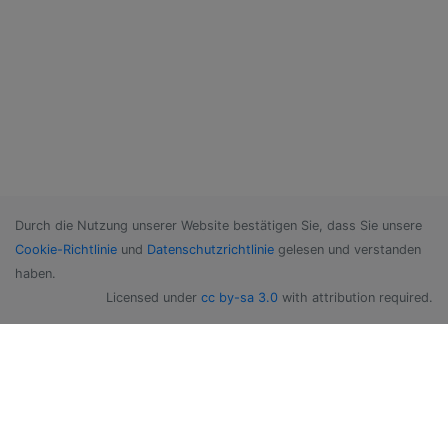
Durch die Nutzung unserer Website bestätigen Sie, dass Sie unsere
Cookie-Richtlinie
und
Datenschutzrichtlinie
gelesen und verstanden
haben.
Licensed under
cc by-sa 3.0
with attribution required.