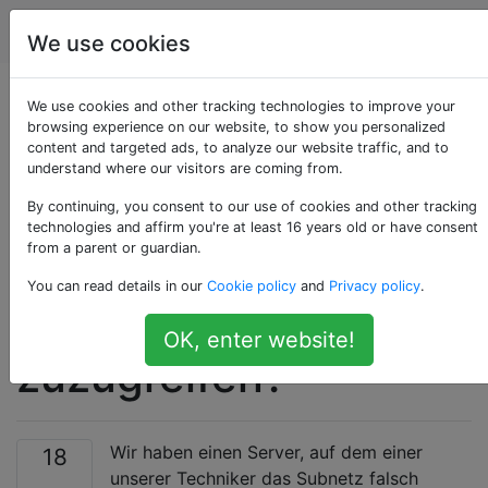
Serveradministratoren
Tags
Accoun
We use cookies
Ist es möglich, über
We use cookies and other tracking technologies to improve your
browsing experience on our website, to show you personalized
content and targeted ads, to analyze our website traffic, and to
SSH auf einen Server
understand where our visitors are coming from.
mit einem falsch
By continuing, you consent to our use of cookies and other tracking
technologies and affirm you're at least 16 years old or have consent
from a parent or guardian.
konfigurierten
You can read details in our
Cookie policy
and
Privacy policy
.
Subnetz
OK, enter website!
zuzugreifen?
Wir haben einen Server, auf dem einer
18
unserer Techniker das Subnetz falsch