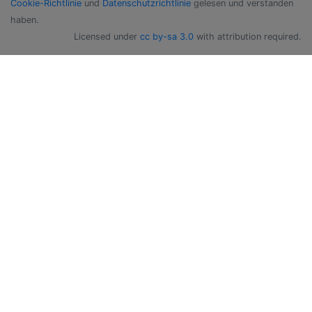
Cookie-Richtlinie
und
Datenschutzrichtlinie
gelesen und verstanden
haben.
Licensed under
cc by-sa 3.0
with attribution required.