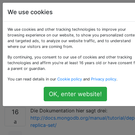
Serveradministratoren
Tags
Accoun
We use cookies
Benötigt ein
We use cookies and other tracking technologies to improve your
browsing experience on our website, to show you personalized conte
and targeted ads, to analyze our website traffic, and to understand
MongoDB-
where our visitors are coming from.
Replikatsatz
By continuing, you consent to our use of cookies and other tracking
technologies and affirm you're at least 16 years old or have consent 
a parent or guardian.
mindestens 2 oder 3
You can read details in our
Cookie policy
and
Privacy policy
.
Mitglieder?
OK, enter website!
Die Dokumentation hier sagt drei:
16
http://docs.mongodb.org/manual/tutorial/dep
replica-set/