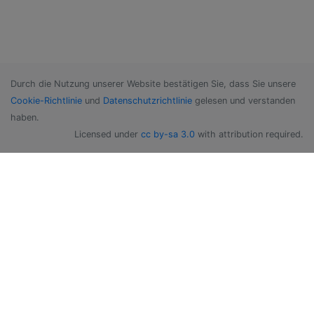
Durch die Nutzung unserer Website bestätigen Sie, dass Sie unsere
Cookie-Richtlinie
und
Datenschutzrichtlinie
gelesen und verstanden
haben.
Licensed under
cc by-sa 3.0
with attribution required.