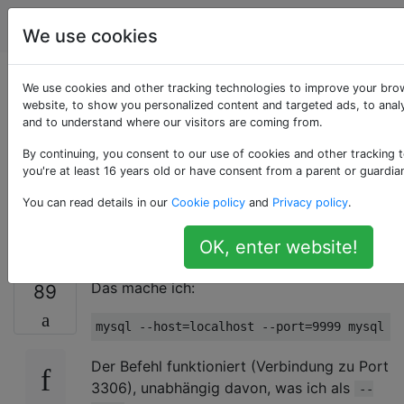
Serveradministratoren
Tags
Accoun
We use cookies
Warum ignoriert das
We use cookies and other tracking technologies to improve your bro
website, to show you personalized content and targeted ads, to analy
and to understand where our visitors are coming from.
MySQL-
By continuing, you consent to our use of cookies and other tracking 
Befehlszeilentool den
you're at least 16 years old or have consent from a parent or guardia
You can read details in our
Cookie policy
and
Privacy policy
.
Parameter --port?
OK, enter website!
Das mache ich:
89
Der Befehl funktioniert (Verbindung zu Port
3306), unabhängig davon, was ich als
--