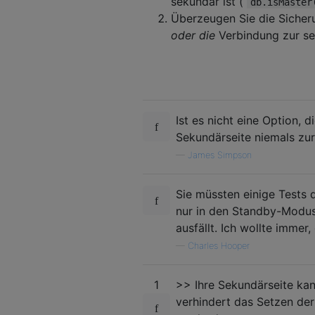
sekundär ist (
db.isMaster
Überzeugen Sie die Sicher
oder die
Verbindung zur se
Ist es nicht eine Option, 
Sekundärseite niemals zur
—
James Simpson
Sie müssten einige Tests 
nur in den Standby-Modus
ausfällt. Ich wollte imme
—
Charles Hooper
1
>> Ihre Sekundärseite kan
verhindert das Setzen der