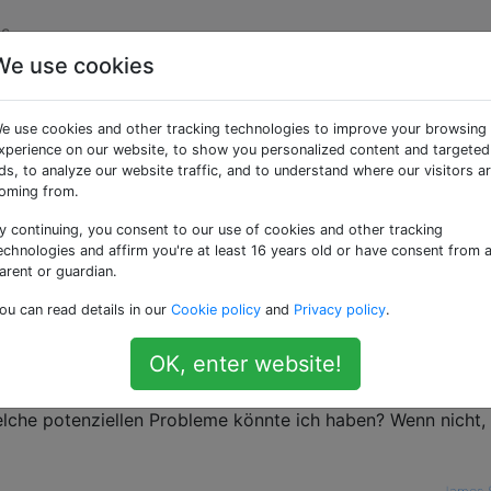
s
We use cookies
tige Sicherungsstrategie
e use cookies and other tracking technologies to improve your browsing
xperience on our website, to show you personalized content and targeted
ds, to analyze our website traffic, and to understand where our visitors a
oming from.
y continuing, you consent to our use of cookies and other tracking
erten Server mit einer MongoDB-Datenbank von ca. 10 GB. 
echnologies and affirm you're at least 16 years old or have consent from 
n, kann aber keine Ausfallzeiten mit der Datenbank haben. 
arent or guardian.
ner einzelnen Festplatte zu verwenden (wobei 2 Mongod-Ins
ou can read details in our
Cookie policy
and
Privacy policy
.
hrt werden) und die sekundäre einfach offline zu schalten
nen Speicher wie S3 zu sichern (Journaling ist aktiviert)?
OK, enter website!
/ Slave besser als ein Replikatset?
lche potenziellen Probleme könnte ich haben? Wenn nicht,