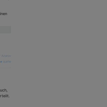
inen
r Azarov
quelle
auch,
teilt.