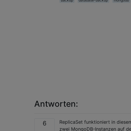
backup
database-backup
mongodb
Antworten:
ReplicaSet funktioniert in diese
6
zwei MongoDB-Instanzen auf dem