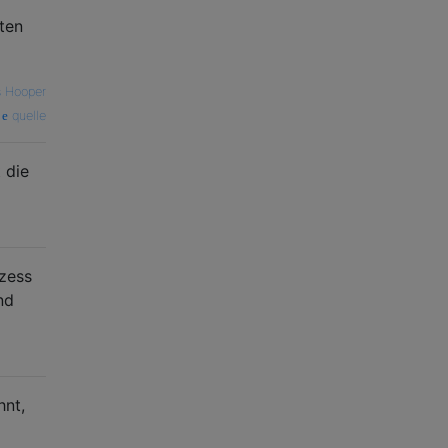
ten
s Hooper
quelle
 die
ozess
nd
hnt,