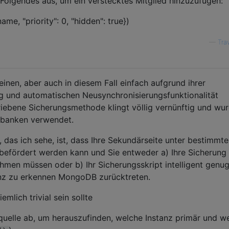
 Folgendes aus, um ein verstecktes Mitglied hinzuzufügen:
name, "priority": 0, "hidden": true})
—
Tra
inen, aber auch in diesem Fall einfach aufgrund ihrer
g und automatischen Neusynchronisierungsfunktionalität
iebene Sicherungsmethode klingt völlig vernünftig und wu
nbanken verwendet.
 das ich sehe, ist, dass Ihre Sekundärseite unter bestimmt
 befördert werden kann und Sie entweder a) Ihre Sicherung
men müssen oder b) Ihr Sicherungsskript intelligent genu
nz zu erkennen MongoDB zurücktreten.
emlich trivial sein sollte
quelle ab, um herauszufinden, welche Instanz primär und w