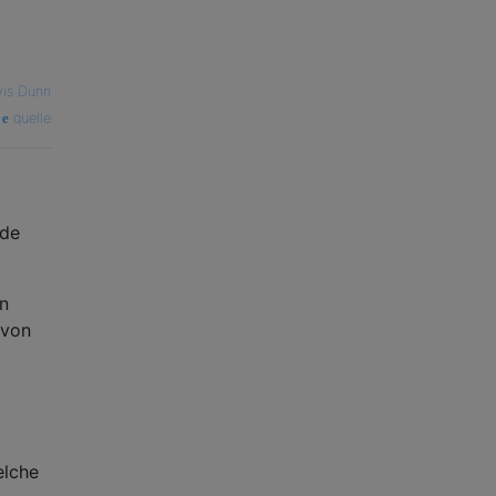
vis Dunn
quelle
rde
en
 von
g
elche