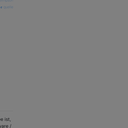
Simpson
quelle
e ist,
are /