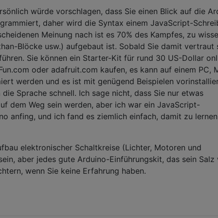
rsönlich würde vorschlagen, dass Sie einen Blick auf die Ar
rogrammiert, daher wird die Syntax einem JavaScript-Schrei
cheidenen Meinung nach ist es 70% des Kampfes, zu wisse
 than-Blöcke usw.) aufgebaut ist. Sobald Sie damit vertraut 
ühren. Sie können ein Starter-Kit für rund 30 US-Dollar onl
Fun.com oder adafruit.com kaufen, es kann auf einem PC, 
t werden und es ist mit genügend Beispielen vorinstallie
n die Sprache schnell. Ich sage nicht, dass Sie nur etwas
uf dem Weg sein werden, aber ich war ein JavaScript-
no anfing, und ich fand es ziemlich einfach, damit zu lerne
ufbau elektronischer Schaltkreise (Lichter, Motoren und
 sein, aber jedes gute Arduino-Einführungskit, das sein Salz
eichtern, wenn Sie keine Erfahrung haben.