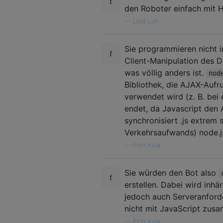
den Roboter einfach mit 
—
Lord Loh.
Sie programmieren nicht i
Client-Manipulation des 
was völlig anders ist.
nod
Bibliothek, die AJAX-Aufr
verwendet wird (z. B. bei 
endet, da Javascript den 
synchronisiert .js extrem 
Verkehrsaufwands) node.js 
—
Piotr Kula
Sie würden den Bot also
erstellen. Dabei wird inh
jedoch auch Serveranford
nicht mit JavaScript zus
—
Piotr Kula