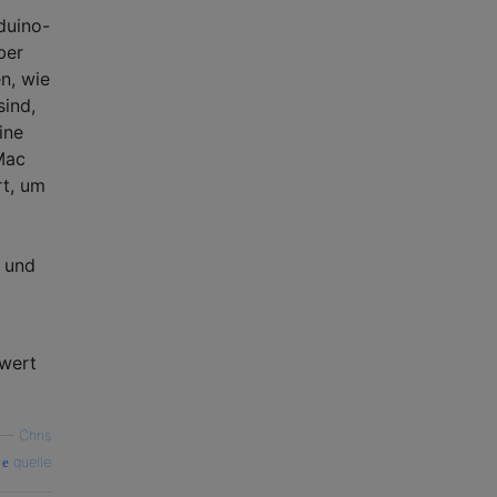
duino-
ber
n, wie
sind,
ine
Mac
rt, um
n und
 wert
—
Chris
quelle