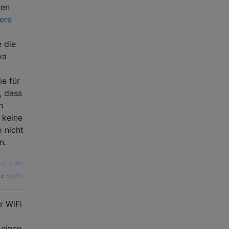
ren
tere
e die
va
ie für
, dass
n
 keine
 nicht
n.
ishearth
quelle
r WiFi
 einen