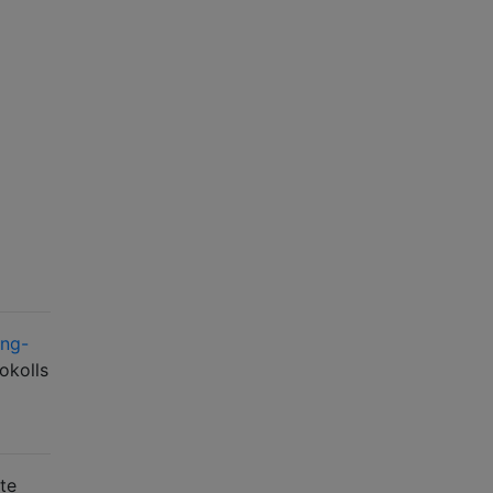
ing-
okolls
te