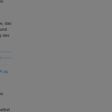
nn
e, das
und
g des
onMaker
quelle
Pi zu
es
selbst