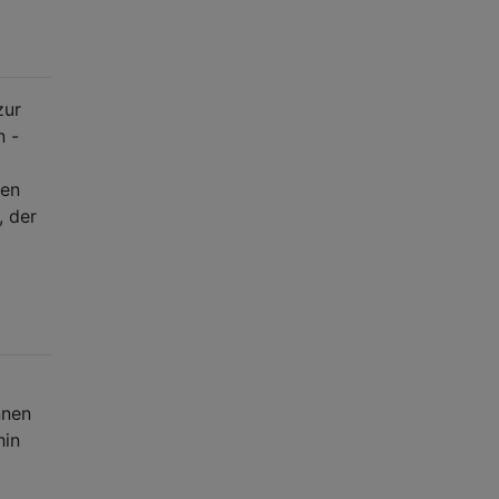
zur
n -
gen
, der
nnen
hin