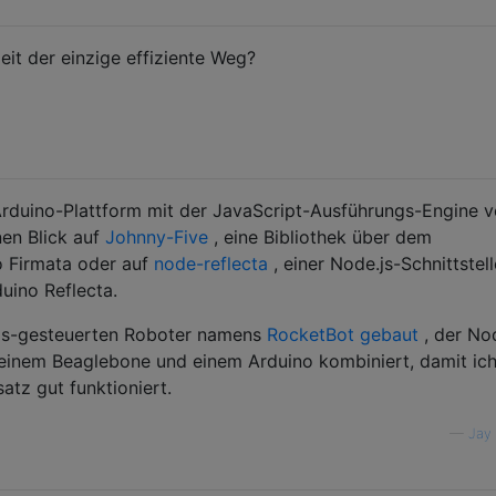
eit der einzige effiziente Weg?
e Arduino-Plattform mit der JavaScript-Ausführungs-Engine 
nen Blick auf
Johnny-Five
, eine Bibliothek über dem
o Firmata oder auf
node-reflecta
, einer Node.js-Schnittstell
uino Reflecta.
.js-gesteuerten Roboter namens
RocketBot gebaut
, der No
 einem Beaglebone und einem Arduino kombiniert, damit ic
atz gut funktioniert.
—
Jay