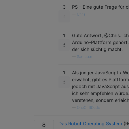
3
PS - Eine gute Frage für d
—
Chris
1
Gute Antwort, @Chris. Ich
Arduino-Plattform gehört. 
der sich süchtig macht.
—
Sampson
1
Als junger JavaScript / We
erwähnt, gibt es Plattfor
jedoch mit JavaScript aus
ich sehr empfehlen würde. 
verstehen, sondern erleic
—
OneChillDude
Das Robot Operating System
(RO
8