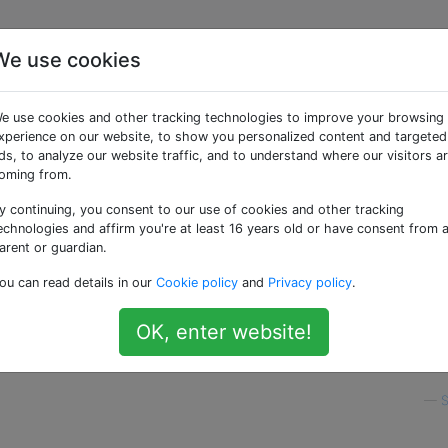
We use cookies
on Robotern mit
e use cookies and other tracking technologies to improve your browsing
xperience on our website, to show you personalized content and targeted
ds, to analyze our website traffic, and to understand where our visitors a
oming from.
y continuing, you consent to our use of cookies and other tracking
den, der den größten Teil seiner Zeit mit dem Programmier
echnologies and affirm you're at least 16 years old or have consent from 
 Kleinrobotik einzusteigen, ohne zu sehr von meinem aktuell
arent or guardian.
sen?
ou can read details in our
Cookie policy
and
Privacy policy
.
, die die JavaScript-Sprache verwenden, um das Feld für
OK, enter website!
er zu machen? Ich würde mich sogar für virtuelle Umgebun
mte Code in einer Simulation ausgeführt wird.
—