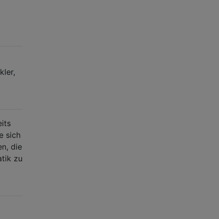
kler,
its
e sich
n, die
atik zu