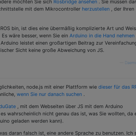
ndere möchten Sie sich
Rosbridge ansehen
. Sie müssen da
hnittstelle mit dem Mikrocontroller
herzustellen
, der Ihren
ROS bin, ist dies eine übermäßig komplizierte Art und Weis
 Es wäre besser, wenn Sie ein
Arduino in die Hand nehmen
 Arduino leistet einen großartigen Beitrag zur Vereinfachun
tischer Sicht keine große Abweichung von JS.
—
Daem
lichkeiten, node.js mit einer Plattform wie
dieser für das R
hnliche,
wenn Sie nur danach suchen
.
duGate
, mit dem Webseiten über JS mit dem Arduino
 wahrscheinlich nicht genau das ist, was Sie wollten, da 
duino geladen werden kann).
was daran falsch ist, eine andere Sprache zu benutzen. Ich 