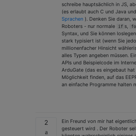
schreibe hauptsächlich in JS, ab
(es erlaubt auch C und Java und
Sprachen
). Denken Sie daran, 
Roboters - nur normale
s,
if
fo
Syntax, und Sie können loslegen 
stark typisiert ist (wenn Sie je
millionenfacher Hinsicht wähleri
alles Typen angeben müssen. Ei
APIs und Beispielcode im Interne
ArduGate (das es eingebaut hat u
Möglichkeit finden, auf das EEP
an einfache Programme halten m
Ein Freund von mir hat eigentlic
2
gesteuert wird . Der Roboter sel
könnten wahrscheinlich einiges 