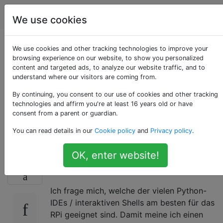
Raspberry Pi
Tags
Account
We use cookies
Welche Python-IDEs
We use cookies and other tracking technologies to improve your
browsing experience on our website, to show you personalized
content and targeted ads, to analyze our website traffic, and to
/ interaktiven Shells
understand where our visitors are coming from.
eignen sich am
By continuing, you consent to our use of cookies and other tracking
technologies and affirm you're at least 16 years old or have
consent from a parent or guardian.
besten für den Pi?
You can read details in our
Cookie policy
and
Privacy policy
.
OK, enter website!
Ich weiß, das ist vielleicht etwas zwielichtig,
18
aber ich werde weitermachen.
Ich frage mich, welche der vielen Python-
IDEs / interaktiven Shells am besten für das
RPi geeignet sind. Damit meine ich einen