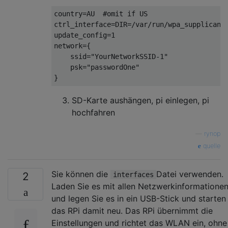
country=AU  #omit if US

ctrl_interface=DIR=/var/run/wpa_supplicant 
update_config=1

network={

    ssid="YourNetworkSSID-1"

    psk="passwordOne"

SD-Karte aushängen, pi einlegen, pi
hochfahren
—
rynop
quelle
Sie können die
Datei verwenden.
2
interfaces
Laden Sie es mit allen Netzwerkinformatione
und legen Sie es in ein USB-Stick und starten
das RPi damit neu. Das RPi übernimmt die
Einstellungen und richtet das WLAN ein, ohne