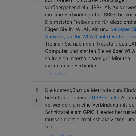
vorübergehend ein USB-LAN zu verwen
um eine Verbindung über SSHS herzuste
Die meisten Treiber sind für diese entha
Fügen Sie Ihr WLAN ein und
befolgen S
Antwort, um Ihr WLAN auf dem Pi einzu
Trennen Sie nach dem Neustart das L
Computer und starten Sie es über WLA
sollte sich innerhalb weniger Minuten
automatisch verbinden.
—
Piotr Kula
2
Die kostengünstige Methode zum Einri
besteht darin, einen
USB-Seriell-
Adapte
verwenden, um eine Verbindung mit der 
Schnittstelle am GPIO-Header herzustel
müssen nicht einmal ssh aktivieren, um 
tun
—
John La Rooy