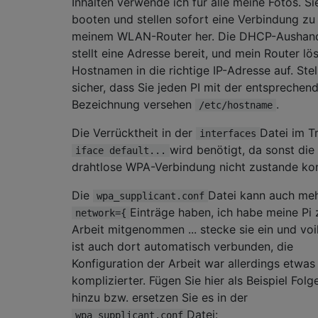
Inhalten verwende ich für alle meine Fotos. Si
booten und stellen sofort eine Verbindung zu
meinem WLAN-Router her. Die DHCP-Aushan
stellt eine Adresse bereit, und mein Router lö
Hostnamen in die richtige IP-Adresse auf. Stel
sicher, dass Sie jeden PI mit der entsprechen
Bezeichnung versehen
.
/etc/hostname
Die Verrücktheit in der
Datei im Tr
interfaces
wird benötigt, da sonst die
iface default...
drahtlose WPA-Verbindung nicht zustande k
Die
Datei kann auch me
wpa_supplicant.conf
Einträge haben, ich habe meine Pi 
network={
Arbeit mitgenommen ... stecke sie ein und voil
ist auch dort automatisch verbunden, die
Konfiguration der Arbeit war allerdings etwas
komplizierter. Fügen Sie hier als Beispiel Fol
hinzu bzw. ersetzen Sie es in der
Datei:
wpa_supplicant.conf