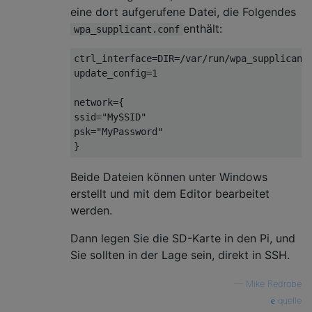
eine dort aufgerufene Datei, die Folgendes
enthält:
wpa_supplicant.conf
ctrl_interface=DIR=/var/run/wpa_supplicant 
update_config=1

network={ 

ssid="MySSID" 

psk="MyPassword" 

Beide Dateien können unter Windows
erstellt und mit dem Editor bearbeitet
werden.
Dann legen Sie die SD-Karte in den Pi, und
Sie sollten in der Lage sein, direkt in SSH.
—
Mike Redrobe
quelle