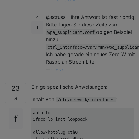
4
@scruss - Ihre Antwort ist fast richtig.
Bitte fügen Sie diese Zeile zum
obigen Beispiel
wpa_supplicant.conf
hinzu:
ctrl_interface=/var/run/wpa_supplica
Ich habe gerade ein neues Zero W mit
Raspbian Strech Lite
—
ctekse
Einige spezifische Anweisungen:
23
Inhalt von
:
/etc/network/interfaces
auto lo

iface lo inet loopback

allow-hotplug eth0

iface eth0 inet dhcp
