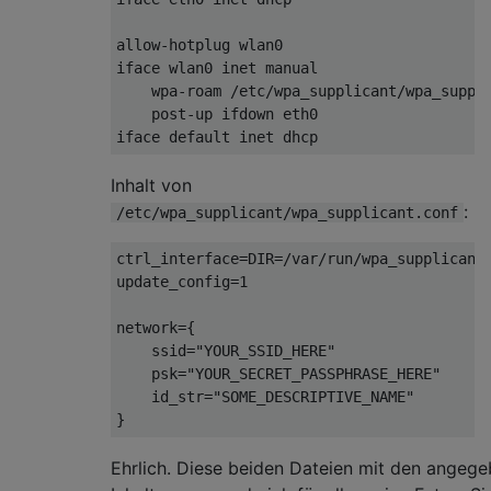
allow-hotplug wlan0

iface wlan0 inet manual

    wpa-roam /etc/wpa_supplicant/wpa_suppli
    post-up ifdown eth0

Inhalt von
:
/etc/wpa_supplicant/wpa_supplicant.conf
ctrl_interface=DIR=/var/run/wpa_supplicant 
update_config=1

network={

    ssid="YOUR_SSID_HERE"

    psk="YOUR_SECRET_PASSPHRASE_HERE"

    id_str="SOME_DESCRIPTIVE_NAME"

Ehrlich. Diese beiden Dateien mit den angeg