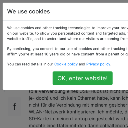
Raspberry Pi
Tags
Account
We use cookies
Bereiten Sie die SD-
We use cookies and other tracking technologies to improve your bro
on our website, to show you personalized content and targeted ads, 
website traffic, and to understand where our visitors are coming from
Karte für Wifi auf
By continuing, you consent to our use of cookies and other tracking 
dem Headless Pi vor
affirm you're at least 16 years old or have consent from a parent or g
You can read details in our
Cookie policy
and
Privacy policy
.
Ich muss meinen Pi über WLAN mit SSH verso
OK, enter website!
158
aber da es sich um eine Karte des Modells A 
(die Verwendung eines USB-Hubs ist nicht mö
je- doch) und ich kein Ethernet habe, kann ic
nicht für die Verbindung mit meinem gesicher
WLAN-Netzwerk konfigurieren. Ich möchte, d
SD-Karte in meinen Laptop eingesteckt wird 
möchte eine Datei mit den darin enthaltene