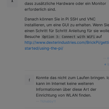
dass zusätzliche Hardware oder ein Monitor
erforderlich sind.
Danach können Sie in Pi SSH und VNC
installieren, um eine GUI zu erhalten. Wenn Si
einen Schritt für Schritt Anleitung für sie woll
Besuche
auf
Option 3: Connect with WiFi
http://www.dexterindustries.com/BrickPi/gett
started/using-the-pi/
—
K
q
Konnte das nicht zum Laufen bringen. I
kann im Internet keine weiteren
Informationen über diese Art der
Einrichtung von WLAN finden.
—
11chubby11