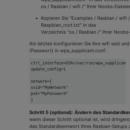
os / Rasbian / wifi /" Ihrer Noobs-Dateie
Kopieren Sie "Examples / Rasbian / wifi /
Raspbian_root.txt" in das
Verzeichnis "os / Rasbian /" Ihrer Noobs
Als letztes konfigurieren Sie Ihre wifi ssid un
(Passwort) in wpa_supplicant.conf:
ctrl_interface=DIR=/var/run/wpa_supplicant 
update_config=1

network={

ssid="MyNetwork"

psk="MyPassword"

Schritt 5 (optional): Ändern des Standardk
wenn dieser Schritt optional ist, wird dringe
das Standardkennwort Ihres Rasbian-Setups 