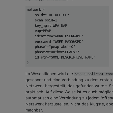
network={

    ssid="THE_OFFICE"

    scan_ssid=1

    key_mgmt=WPA-EAP

    eap=PEAP

    identity="WORK_USERNAME"

    password="WORK_PASSWORD"

    phase1="peaplabel=0"

    phase2="auth=MSCHAPV2"

    id_str="SOME_DESCRIPTIVE_NAME"

Im Wesentlichen wird die
wpa_supplicant.con
gescannt und eine Verbindung zu dem ersten
Netzwerk hergestellt, das gefunden wurde. S
praktisch. Auf diese Weise ist es auch möglich
automatisch eine Verbindung zu jedem 'offen
Netzwerk herzustellen. Nicht das Klügste, abe
machbar.