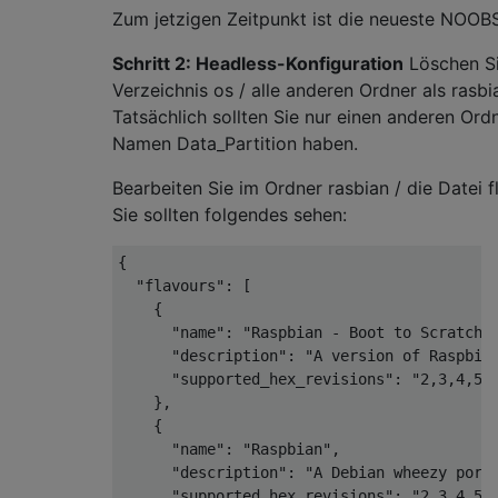
Zum jetzigen Zeitpunkt ist die neueste NOOBS
Schritt 2: Headless-Konfiguration
Löschen Si
Verzeichnis os / alle anderen Ordner als rasbia
Tatsächlich sollten Sie nur einen anderen Or
Namen Data_Partition haben.
Bearbeiten Sie im Ordner rasbian / die Datei f
Sie sollten folgendes sehen:
{

  "flavours": [

    {

      "name": "Raspbian - Boot to Scratch",
      "description": "A version of Raspbian
      "supported_hex_revisions": "2,3,4,5,6
    },

    {

      "name": "Raspbian",

      "description": "A Debian wheezy port,
      "supported_hex_revisions": "2,3,4,5,6