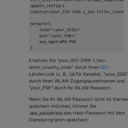
update_config=1

country=«your_ISO-3166-1_two-letter_country
network={

    ssid="«your_SSID»"

    psk="«your_PSK»"

    key_mgmt=WPA-PSK

Ersetzen Sie
"your_ISO-3166-1_two-
letter_country_code"
durch Ihren
ISO
-
Ländercode
(z. B.
für Kanada),
"your_SSID
CA
durch Ihren WLAN-Zugangspunktnamen und
"your_PSK"
durch Ihr WLAN-Passwort.
Wenn Sie Ihr WLAN-Passwort nicht im Klartex
speichern möchten, können Sie
das Hash-Passwort mit dem
wpa_passphrase
Dienstprogramm speichern: