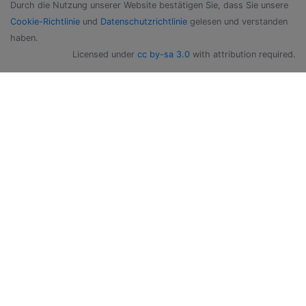
Durch die Nutzung unserer Website bestätigen Sie, dass Sie unsere
Cookie-Richtlinie
und
Datenschutzrichtlinie
gelesen und verstanden
haben.
Licensed under
cc by-sa 3.0
with attribution required.