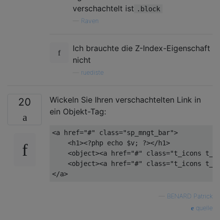
verschachtelt ist
.block
—
Raven
Ich brauchte die Z-Index-Eigenschaft
nicht
—
ruediste
Wickeln Sie Ihren verschachtelten Link in
20
ein Objekt-Tag:
<
a
href
=
"#"
class
=
"sp_mngt_bar"
>
<
h1
>
<?php
echo
$v
; 
?>
</
h1
>
<
object
>
<
a
href
=
"#"
class
=
"t_icons t_i
<
object
>
<
a
href
=
"#"
class
=
"t_icons t_i
</
a
>
—
BENARD Patrick
quelle