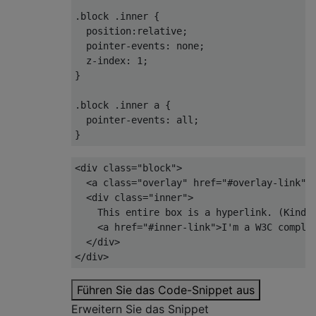
.block
.inner
 {

position
:relative;

pointer-events
: none;

z-index
: 
1
;

}

.block
.inner
a
 {

pointer-events
: all;

}
<
div
class
=
"block"
>
<
a
class
=
"overlay"
href
=
"#overlay-link"
>
<
div
class
=
"inner"
>
    This entire box is a hyperlink. (Kind 
<
a
href
=
"#inner-link"
>
I'm a W3C compli
</
div
>
</
div
>
Führen Sie das Code-Snippet aus
Erweitern Sie das Snippet