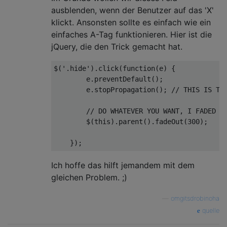
ausblenden, wenn der Benutzer auf das 'X'
klickt. Ansonsten sollte es einfach wie ein
einfaches A-Tag funktionieren. Hier ist die
jQuery, die den Trick gemacht hat.
$(
'.hide'
).click(
function
(
e
) 
{

        e.preventDefault();

        e.stopPropagation(); 
// THIS IS TH
// DO WHATEVER YOU WANT, I FADED O
        $(
this
).parent().fadeOut(
300
);

Ich hoffe das hilft jemandem mit dem
gleichen Problem. ;)
—
omgitsdrobinoha
quelle