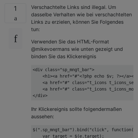
Verschachtelte Links sind illegal. Um
1
dasselbe Verhalten wie bei verschachtelten
Links zu erzielen, können Sie Folgendes
tun:
Verwenden Sie das HTML-Format
@mikevoermans wie unten gezeigt und
binden Sie das Klickereignis
<
div
class
=
"sp_mngt_bar"
>
<
h1
>
<
a
href
=
"#"
<?php
echo
$v
; 
?>
</
a
>
</
<
a
href
=
"#"
class
=
"t_icons t_icons_set
<
a
href
=
"#"
class
=
"t_icons t_icons_mov
</
div
>
Ihr Klickereignis sollte folgendermaßen
aussehen:
$(
".sp_mngt_bar"
).bind(
"click"
, 
function
(
e
var
 target = $(e.target);
