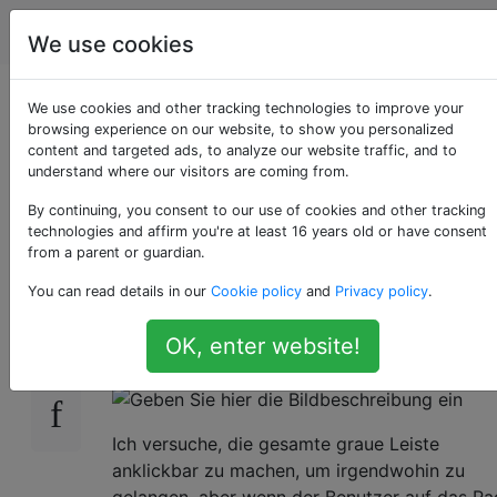
Programmierung
Tags
Account
We use cookies
Dürfen Sie einen Link
We use cookies and other tracking technologies to improve your
browsing experience on our website, to show you personalized
content and targeted ads, to analyze our website traffic, and to
innerhalb eines Links
understand where our visitors are coming from.
verschachteln?
By continuing, you consent to our use of cookies and other tracking
technologies and affirm you're at least 16 years old or have consent
from a parent or guardian.
You can read details in our
Cookie policy
and
Privacy policy
.
Dies mag ziemlich einfach erscheinen. Dürfen
71
Sie einen Link in einen Link einfügen? Siehe
OK, enter website!
beigefügtes Bild unten:
Ich versuche, die gesamte graue Leiste
anklickbar zu machen, um irgendwohin zu