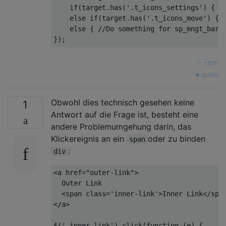
if
(target.has(
'.t_icons_settings'
) { 
/
else
if
(target.has(
'.t_icons_move'
) { 
else
 { 
//Do something for sp_mngt_bar
—
Epuri
quelle
Obwohl dies technisch gesehen keine
1
Antwort auf die Frage ist, besteht eine
andere Problemumgehung darin, das
Klickereignis an ein
oder zu binden
span
:
div
<a href=
"outer-link"
>

  Outer Link

  <span 
class
=
'inner-link'
>Inner Link</span
</a>

$(
'.inner-link'
).click(
function
 (
e
) 
{
