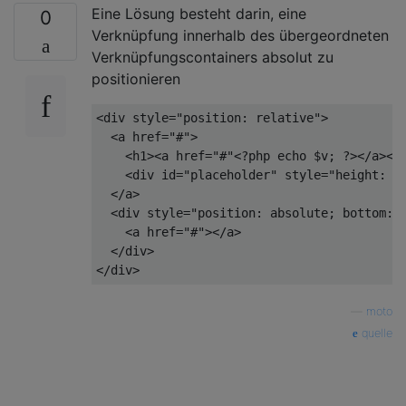
Eine Lösung besteht darin, eine
0
Verknüpfung innerhalb des übergeordneten
Verknüpfungscontainers absolut zu
positionieren
<
div
style
=
"position: relative"
>
<
a
href
=
"#"
>
<
h1
>
<
a
href
=
"#"
<?php
echo
$v
; 
?>
</
a
>
</
<
div
id
=
"placeholder"
style
=
"height: 2
</
a
>
<
div
style
=
"position: absolute; bottom: 
<
a
href
=
"#"
>
</
a
>
</
div
>
</
div
>
—
moto
quelle