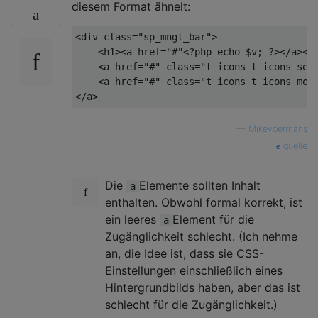
diesem Format ähnelt:
<
div
class
=
"sp_mngt_bar"
>
<
h1
>
<
a
href
=
"#"
<?php
echo
$v
; 
?>
</
a
>
</
<
a
href
=
"#"
class
=
"t_icons t_icons_set
<
a
href
=
"#"
class
=
"t_icons t_icons_mov
</
a
>
—
Mikevoermans
quelle
Die
Elemente sollten Inhalt
a
enthalten. Obwohl formal korrekt, ist
ein leeres
Element für die
a
Zugänglichkeit schlecht. (Ich nehme
an, die Idee ist, dass sie CSS-
Einstellungen einschließlich eines
Hintergrundbilds haben, aber das ist
schlecht für die Zugänglichkeit.)