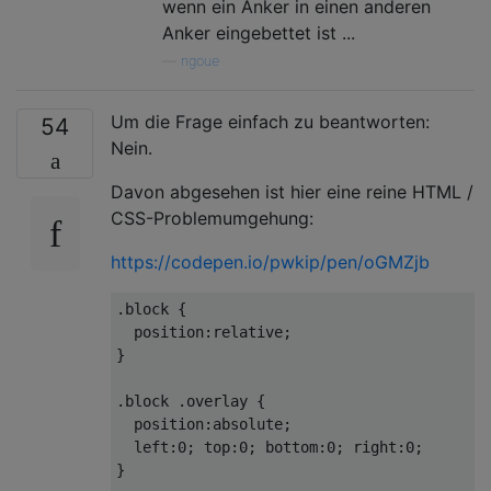
wenn ein Anker in einen anderen
Anker eingebettet ist ...
—
ngoue
Um die Frage einfach zu beantworten:
54
Nein.
Davon abgesehen ist hier eine reine HTML /
CSS-Problemumgehung:
https://codepen.io/pwkip/pen/oGMZjb
.block
 {

position
:relative;

}

.block
.overlay
 {

position
:absolute;

left
:
0
; 
top
:
0
; 
bottom
:
0
; 
right
:
0
;

}
