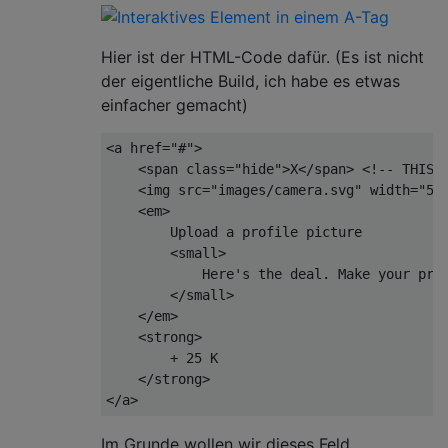
Hier ist der HTML-Code dafür. (Es ist nicht
der eigentliche Build, ich habe es etwas
einfacher gemacht)
<
a
href
=
"#"
>
<
span
class
=
"hide"
>
X
</
span
>
<!-- THIS 
<
img
src
=
"images/camera.svg"
width
=
"50
<
em
>
        Upload a profile picture

<
small
>
            Here's the deal. Make your prof
</
small
>
</
em
>
<
strong
>
        + 25 K

</
strong
>
</
a
>
Im Grunde wollen wir dieses Feld