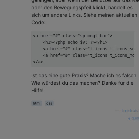
gelangen, aber wenn der Benutzer auf das Ra
oder den Bewegungspfeil klickt, handelt es
sich um andere Links. Siehe meinen aktuellen
Code:
<
a
href
=
"#"
class
=
"sp_mngt_bar"
>
<
h1
>
<?php
echo
$v
; 
?>
</
h1
>
<
a
href
=
"#"
class
=
"t_icons t_icons_set
<
a
href
=
"#"
class
=
"t_icons t_icons_mov
</
a
>
Ist das eine gute Praxis? Mache ich es falsch
Wie würdest du das machen? Danke für die
Hilfe!
html
css
—
denislexis
quel