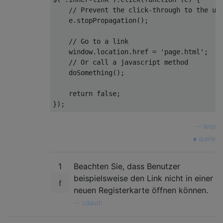
// Prevent the click-through to the un
    e.stopPropagation();

// Go to a link
window
.location.href = 
'page.html'
;

// Or call a javascript method
    doSomething();

return
false
;

—
Wild
quelle
1
Beachten Sie, dass Benutzer
beispielsweise den Link nicht in einer
neuen Registerkarte öffnen können.
—
cdauth