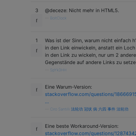
3
@deceze: Nicht mehr in HTML5.
—
BoltClock
1
Was ist der Sinn, warum nicht einfach h
in den Link einwickeln, anstatt ein Loch
in den Link zu wickeln, nur um 2 andere
Gegenstände auf andere Links zu setze
—
SpYk3HH
Eine Warum-Version:
stackoverflow.com/questions/1866691
…
—
Ciro Santilli 法轮功 冠状 病 六四 事件 法轮功
Eine beste Workaround-Version:
stackoverflow.com/questions/1287434