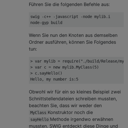
Führen Sie die folgenden Befehle aus:
swig 
-
c
++
-
javascript 
-
node mylib
.
i

node
-
gyp build
Wenn Sie nun den Knoten aus demselben
Ordner ausführen, können Sie Folgendes
tun:
>
var
 mylib 
=
require
(
"./build/Release/myl
>
var
 c 
=
new
 mylib
.
MyClass
(
5
)
>
 c
.
sayHello
()
Hello
,
my
 number 
is
:
5
Obwohl wir für ein so kleines Beispiel zwei
Schnittstellendateien schreiben mussten,
beachten Sie, dass wir weder den
Konstruktor noch die
MyClass
Methode irgendwo erwähnen
sayHello
mussten. SWIG entdeckt diese Dinge und