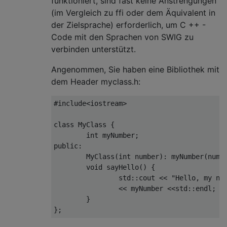
funktioniert, sind fast keine Anstrengungen
(im Vergleich zu ffi oder dem Äquivalent in
der Zielsprache) erforderlich, um C ++ -
Code mit den Sprachen von SWIG zu
verbinden unterstützt.
Angenommen, Sie haben eine Bibliothek mit
dem Header myclass.h:
#include
<iostream>
class
MyClass
{
int
 myNumber
;
public
:
MyClass
(
int
 number
):
 myNumber
(
numb
void
 sayHello
()
{
                std
::
cout 
<<
"Hello, my nu
<<
 myNumber 
<<
std
::
endl
;
}
};