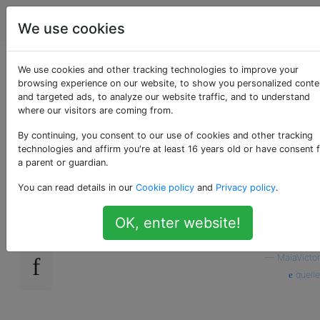
Programmierung
Tags
Account
We use cookies
Wie kann ich eine C
We use cookies and other tracking technologies to improve your
browsing experience on our website, to show you personalized conte
and targeted ads, to analyze our website traffic, and to understand
++ - Bibliothek aus
where our visitors are coming from.
node.js verwenden?
By continuing, you consent to our use of cookies and other tracking
technologies and affirm you're at least 16 years old or have consent 
a parent or guardian.
You can read details in our
Cookie policy
and
Privacy policy
.
Wie kann ich eine C ++ - Bibliothek aus
130
node.js verwenden?
OK, enter website!
javascript
c++
node.js
binding
—
MaiaVictor
quelle