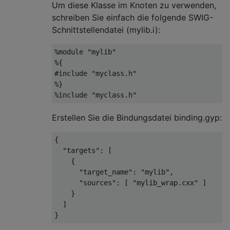
Um diese Klasse im Knoten zu verwenden,
schreiben Sie einfach die folgende SWIG-
Schnittstellendatei (mylib.i):
%
module
"mylib"
%{
#include
"myclass.h"
%}
%
include 
"myclass.h"
Erstellen Sie die Bindungsdatei binding.gyp:
{
"targets"
:
[
{
"target_name"
:
"mylib"
,
"sources"
:
[
"mylib_wrap.cxx"
]
}
]
}