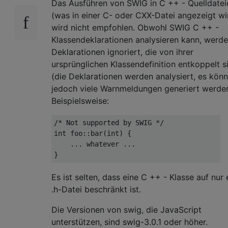
Das Ausführen von SWIG in C ++ - Quelldatei
(was in einer C- oder CXX-Datei angezeigt wi
wird nicht empfohlen. Obwohl SWIG C ++ -
Klassendeklarationen analysieren kann, werd
Deklarationen ignoriert, die von ihrer
ursprünglichen Klassendefinition entkoppelt s
(die Deklarationen werden analysiert, es kön
jedoch viele Warnmeldungen generiert werden
Beispielsweise:
/* Not supported by SWIG */
int
 foo
::
bar
(
int
)
{
...
 whatever 
...
}
Es ist selten, dass eine C ++ - Klasse auf nur 
.h-Datei beschränkt ist.
Die Versionen von swig, die JavaScript
unterstützen, sind swig-3.0.1 oder höher.