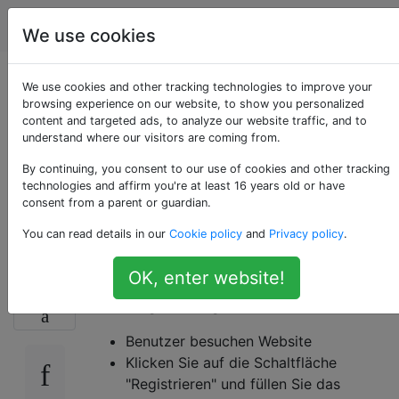
Programmierung
Tags
Account
We use cookies
CQRS Event
We use cookies and other tracking technologies to improve your
browsing experience on our website, to show you personalized
content and targeted ads, to analyze our website traffic, and to
Sourcing: Überprüfen
understand where our visitors are coming from.
Sie die Eindeutigkeit
By continuing, you consent to our use of cookies and other tracking
technologies and affirm you're at least 16 years old or have
consent from a parent or guardian.
des Benutzernamens
You can read details in our
Cookie policy
and
Privacy policy
.
OK, enter website!
Nehmen wir ein einfaches Beispiel für die
75
"Kontoregistrierung". Hier ist der Ablauf:
Benutzer besuchen Website
Klicken Sie auf die Schaltfläche
"Registrieren" und füllen Sie das