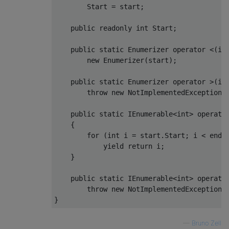
        Start = start;

public
readonly
int
 Start;

public
static
 Enumerizer 
operator
 <(
in
new
 Enumerizer(start);

public
static
 Enumerizer 
operator
 >(
in
throw
new
 NotImplementedException()
public
static
 IEnumerable<
int
> 
operato
    {

for
 (
int
 i = start.Start; i < end; 
yield
return
 i;

    }

public
static
 IEnumerable<
int
> 
operato
throw
new
 NotImplementedException()
—
Bruno Zell