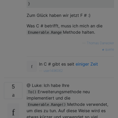
Zum Glück haben wir jetzt F # :)
Was C # betrifft, muss ich mich an die
Methode halten.
Enumerable.Range
—
Thomas Danecker
quelle
In C # gibt es seit
einiger Zeit
—
user1496062
@ Luke: Ich habe Ihre
5
Erweiterungsmethode neu
To()
implementiert und die
Methode verwendet,
Enumerable.Range()
um dies zu tun. Auf diese Weise wird es
etwas kürzer und verwendet so viel