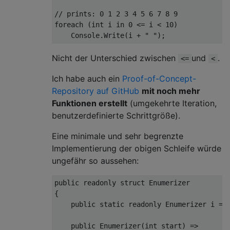
// prints: 0 1 2 3 4 5 6 7 8 9
foreach
 (
int
 i 
in
0
 <= i < 
10
)

    Console.Write(i + 
" "
Nicht der Unterschied zwischen
und
.
<=
<
Ich habe auch ein
Proof-of-Concept-
Repository auf GitHub
mit noch mehr
Funktionen erstellt
(umgekehrte Iteration,
benutzerdefinierte Schrittgröße).
Eine minimale und sehr begrenzte
Implementierung der obigen Schleife würde
ungefähr so ​​aussehen:
public
readonly
struct
 Enumerizer

{

public
static
readonly
 Enumerizer i = 
public
Enumerizer
(
int
 start
)
 =>
