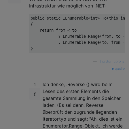
Infrastruktur wie möglich von .NET:
public
static
 IEnumerable<
int
> 
To
(
this
int
{ 

return
from
 < to 

            ? Enumerable.Range(
from
, to - 
            : Enumerable.Range(to, 
from
 - 
—
Thorsten Lorenz
quelle
1
Ich denke, .Reverse () wird beim
Lesen des ersten Elements die
gesamte Sammlung in den Speicher
laden. (Es sei denn, Reverse
überprüft den zugrunde liegenden
Iteratortyp und sagt: "Ah, dies ist ein
Enumerator.Range-Objekt. Ich werde