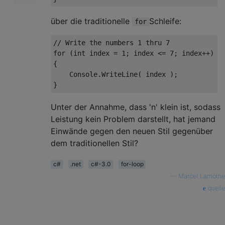
über die traditionelle
Schleife:
for
// Write the numbers 1 thru 7
for
 (
int
 index = 
1
; index <= 
7
; index++)

{

    Console.WriteLine( index );

Unter der Annahme, dass 'n' klein ist, sodass
Leistung kein Problem darstellt, hat jemand
Einwände gegen den neuen Stil gegenüber
dem traditionellen Stil?
c#
.net
c#-3.0
for-loop
—
Marcel Lamothe
quelle