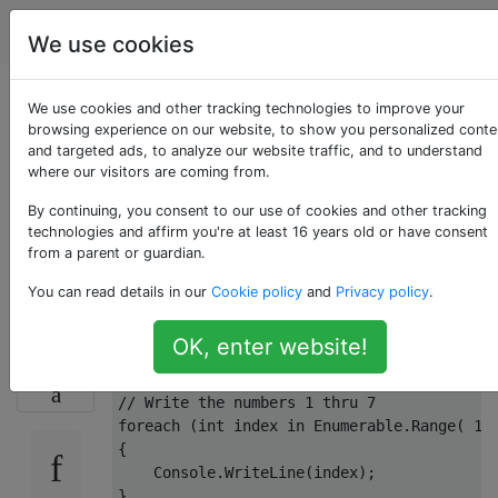
Programmierung
Tags
Account
We use cookies
Gedanken zu foreach
We use cookies and other tracking technologies to improve your
browsing experience on our website, to show you personalized conte
and targeted ads, to analyze our website traffic, and to understand
mit
where our visitors are coming from.
Enumerable.Range vs
By continuing, you consent to our use of cookies and other tracking
technologies and affirm you're at least 16 years old or have consent
from a parent or guardian.
traditional for loop
You can read details in our
Cookie policy
and
Privacy policy
.
OK, enter website!
In C # 3.0 gefällt mir dieser Stil:
74
// Write the numbers 1 thru 7
foreach
 (
int
 index 
in
 Enumerable.Range( 
1
,
{

    Console.WriteLine(index);
