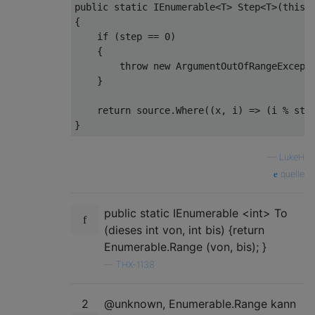
public
static
IEnumerable
<
T
> 
Step
<
T
>(
this
 
{

if
 (step == 
0
)

    {

throw
new
 ArgumentOutOfRangeExcept
    }

return
 source.Where((x, i) => (i % ste
—
LukeH
quelle
public static IEnumerable <int> To
(dieses int von, int bis) {return
Enumerable.Range (von, bis); }
—
THX-1138
2
@unknown, Enumerable.Range kann