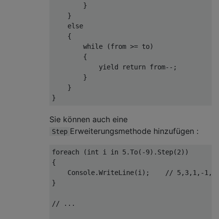
        }

    }

else
    {

while
 (
from
 >= to)

        {

yield
return
from
--;

        }

    }

Sie können auch eine
Erweiterungsmethode hinzufügen :
Step
foreach
 (
int
 i 
in
5.
To(
-9
).Step(
2
))

{

    Console.WriteLine(i);    
// 5,3,1,-1,-
}

// ...