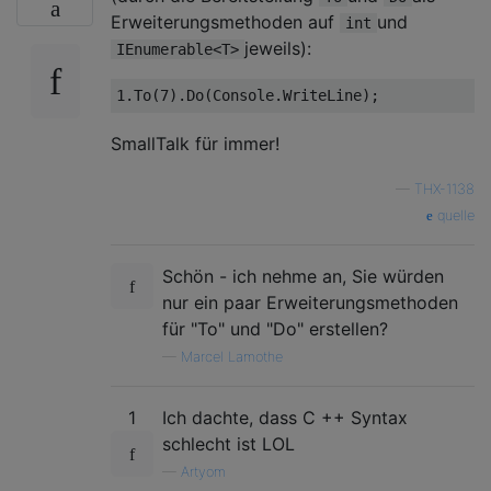
Erweiterungsmethoden auf
und
int
jeweils):
IEnumerable<T>
1.
To(
7
SmallTalk für immer!
—
THX-1138
quelle
Schön - ich nehme an, Sie würden
nur ein paar Erweiterungsmethoden
für "To" und "Do" erstellen?
—
Marcel Lamothe
1
Ich dachte, dass C ++ Syntax
schlecht ist LOL
—
Artyom