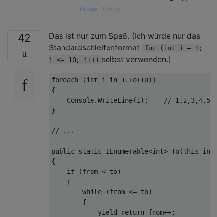
—
Mateen Ulhaq
Das ist nur zum Spaß. (Ich würde nur das
42
Standardschleifenformat
for (int i = 1;
selbst verwenden.)
i <= 10; i++)
foreach
 (
int
 i 
in
1.
To(
10
))

{

    Console.WriteLine(i);    
// 1,2,3,4,5,
}

// ...
public
static
 IEnumerable<
int
> 
To
(
this
int
{

if
 (
from
 < to)

    {

while
 (
from
 <= to)

        {

yield
return
from
++;
