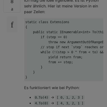
Ich mag die Idee irgendwie. Es ist Python
8
sehr ähnlich. Hier ist meine Version in ein
paar Zeilen:
static
class
Extensions
{

public
static
 IEnumerable<
int
> 
To
(
this
if
 (step == 
0
)

throw
new
 ArgumentOutOfRangeEx
// stop if next `step` reaches or 
while
 (!(step > 
0
 ^ 
from
 < to) && 
yield
return
from
;

from
 += step;

        }

    }

Es funktioniert wie bei Python:
→
0.To(4)
[ 0, 1, 2, 3 ]
→
4.To(0)
[ 4, 3, 2, 1 ]