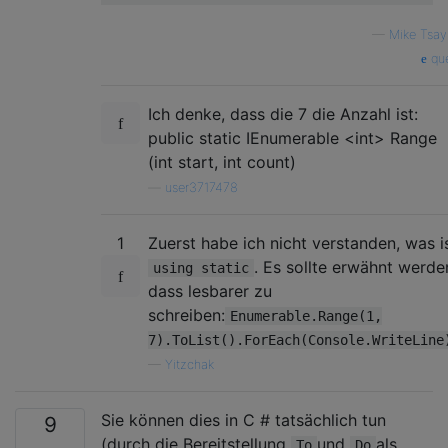
—
Mike Tsay
que
Ich denke, dass die 7 die Anzahl ist:
public static IEnumerable <int> Range
(int start, int count)
—
user3717478
1
Zuerst habe ich nicht verstanden, was i
. Es sollte erwähnt werde
using static
dass lesbarer zu
schreiben:
Enumerable.Range(1,
7).ToList().ForEach(Console.WriteLine
—
Yitzchak
Sie können dies in C # tatsächlich tun
9
(durch die Bereitstellung
und
als
To
Do