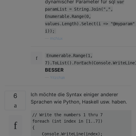
dynamischer Parameter für sql
var
paramList = String.Join(",",
Enumerable.Range(0,
values.Length).Select(i => "@myparam"
i));
—
mcNux
Enumerable.Range(1,
7).ToList().ForEach(Console.WriteLine
BESSER
—
Yitzchak
Ich möchte die Syntax einiger anderer
6
Sprachen wie Python, Haskell usw. haben.
// Write the numbers 1 thru 7
foreach
 (
int
 index 
in
 [
1.
.7
])

{

    Console.WriteLine(index);
