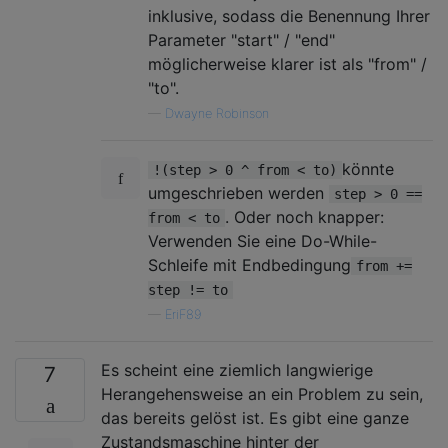
inklusive, sodass die Benennung Ihrer
Parameter "start" / "end"
möglicherweise klarer ist als "from" /
"to".
—
Dwayne Robinson
könnte
!(step > 0 ^ from < to)
umgeschrieben werden
step > 0 ==
. Oder noch knapper:
from < to
Verwenden Sie eine Do-While-
Schleife mit Endbedingung
from +=
step != to
—
EriF89
Es scheint eine ziemlich langwierige
7
Herangehensweise an ein Problem zu sein,
das bereits gelöst ist. Es gibt eine ganze
Zustandsmaschine hinter der