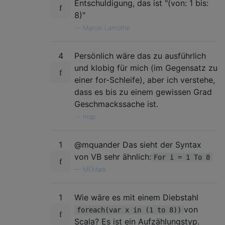
Entschuldigung, das ist "(von: 1 bis:
8)"
—
Marcel Lamothe
4
Persönlich wäre das zu ausführlich
und klobig für mich (im Gegensatz zu
einer for-Schleife), aber ich verstehe,
dass es bis zu einem gewissen Grad
Geschmackssache ist.
—
mqp
1
@mquander Das sieht der Syntax
von VB sehr ähnlich:
For i = 1 To 8
—
MEMark
1
Wie wäre es mit einem Diebstahl
von
foreach(var x in (1 to 8))
Scala? Es ist ein Aufzählungstyp.