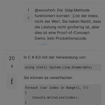
1
@wooohoh: Die
Methode
Step
funktioniert korrekt:
ist der Index,
i
nicht der Wert. Sie haben Recht, dass
die Leistung nicht großartig ist, aber
dies ist eine Proof-of-Concept-
Demo, kein Produktionscode.
—
LukeH
In C # 6.0 mit der Verwendung von
20
using
static
Sie können es vereinfachen
foreach
 (
var
 index 
in
Range
(
1
, 
7
))
{

    Console.WriteLine(index);
