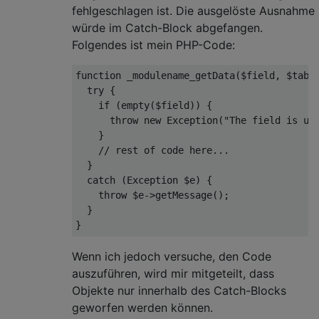
fehlgeschlagen ist. Die ausgelöste Ausnahme
würde im Catch-Block abgefangen.
Folgendes ist mein PHP-Code:
function
_modulename_getData
(
$field, $tabl
try
 {

if
 (
empty
($field)) {

throw
new
Exception
(
"The field is un
    }

// rest of code here...
  }

catch
 (
Exception
 $e) {

throw
 $e->getMessage();

  }

Wenn ich jedoch versuche, den Code
auszuführen, wird mir mitgeteilt, dass
Objekte nur innerhalb des Catch-Blocks
geworfen werden können.