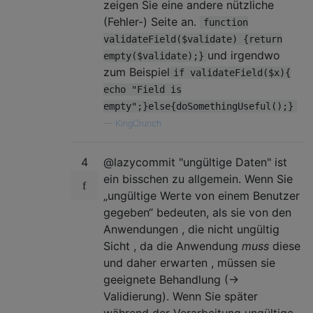
zeigen Sie eine andere nützliche
(Fehler-) Seite an.
function
validateField($validate) {return
und irgendwo
empty($validate);}
zum Beispiel
if validateField($x){
echo "Field is
empty";}else{doSomethingUseful();}
—
KingCrunch
4
@lazycommit "ungültige Daten" ist
ein bisschen zu allgemein. Wenn Sie
„ungültige Werte von einem Benutzer
gegeben“ bedeuten, als sie von den
Anwendungen , die nicht ungültig
Sicht , da die Anwendung
muss
diese
und daher erwarten , müssen sie
geeignete Behandlung (->
Validierung). Wenn Sie später
während der Verarbeitung ungültige