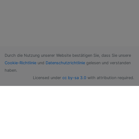
Durch die Nutzung unserer Website bestätigen Sie, dass Sie unsere
Cookie-Richtlinie
und
Datenschutzrichtlinie
gelesen und verstanden
haben.
Licensed under
cc by-sa 3.0
with attribution required.