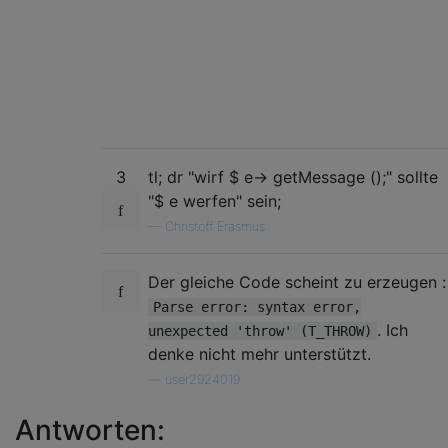
3
tl; dr "wirf $ e-> getMessage ();" sollte
"$ e werfen" sein;
—
Christoff Erasmus
Der gleiche Code scheint zu erzeugen :
Parse error: syntax error,
. Ich
unexpected 'throw' (T_THROW)
denke nicht mehr unterstützt.
—
user2924019
Antworten: