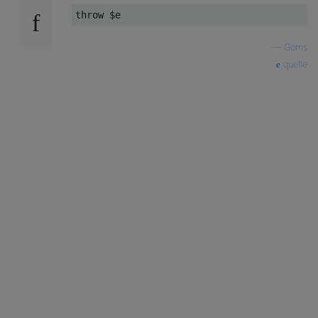
throw
—
Goms
quelle