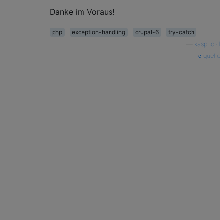
Danke im Voraus!
php
exception-handling
drupal-6
try-catch
—
kaspnord
quelle