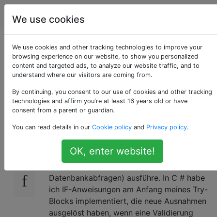
Programmierung
Tags
Account
We use cookies
Ausnahmen in einem
We use cookies and other tracking technologies to improve your
browsing experience on our website, to show you personalized
content and targeted ads, to analyze our website traffic, and to
PHP Try Catch-Block
understand where our visitors are coming from.
auslösen
By continuing, you consent to our use of cookies and other tracking
technologies and affirm you're at least 16 years old or have
consent from a parent or guardian.
You can read details in our
Cookie policy
and
Privacy policy
.
Ich habe eine PHP-Funktion in einer Drupal 6
76
.module-Datei. Ich versuche, erste
OK, enter website!
Variablenüberprüfungen durchzuführen,
bevor ich intensivere Aufgaben (z. B.
Datenbankabfragen) ausführe. In C # habe
ich IF-Anweisungen am Anfang meines Try-
Blocks implementiert, die neue Ausnahmen
ausgelöst haben, wenn eine Validierung