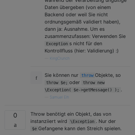
Daten übergeben (von einem
Backend oder weil Sie nicht
ordnungsgemäß validiert haben),
dann ja: Ausnahme. Um es
zusammenzufassen: Verwenden Sie
s nicht für den
Exception
Kontrollfluss (hier: Validierung) :)
—
KingCrunch
Sie können nur
Objekte, so
throw
oder
throw $e;
throw new
.
\Exception( $e->getMessage() );
—
Samuel Elh
Throw benötigt ein Objekt, das von
0
instanziiert wird
. Nur der
\Exception
Gefangene kann den Streich spielen.
$e