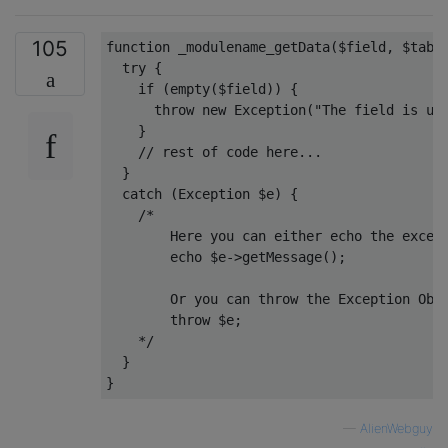
105
function
_modulename_getData
(
$field, $tabl
try
 {

if
 (
empty
($field)) {

throw
new
Exception
(
"The field is un
    }

// rest of code here...
  }

catch
 (
Exception
 $e) {

/*

        Here you can either echo the except
        echo $e->getMessage(); 

        Or you can throw the Exception Obje
        throw $e;

    */
  }

—
AlienWebguy