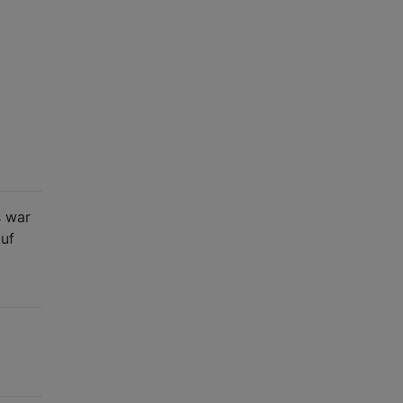
s war
auf