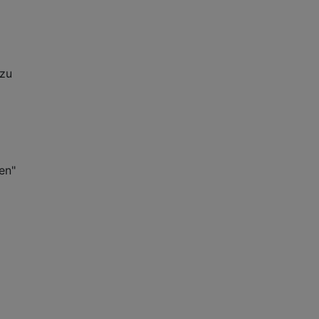
 zu
en"