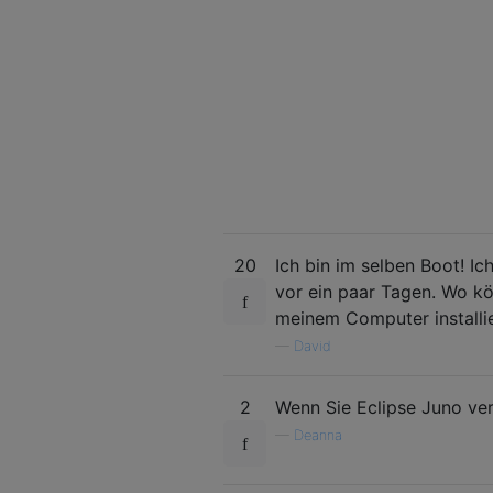
20
Ich bin im selben Boot! Ic
vor ein paar Tagen. Wo kö
meinem Computer installier
—
David
2
Wenn Sie Eclipse Juno ver
—
Deanna