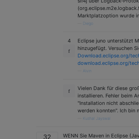
slf4j über Logback-Protok
(org.eclipse.m2e.logback.
Marktplatzoption wurde in
—
Diego
4
Eclipse juno unterstützt M
hinzugefügt. Versuchen Sie
Download.eclipse.org/tec
download.eclipse.org/tec
—
Alvin
Vielen Dank für diese gro
installieren. Fehler beim 
"Installation nicht abschl
werden konnten". Ich bin m
—
Kushal Jayswal
WENN Sie Maven in Eclipse (Jav
32