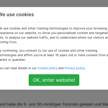
We use cookies
Schritt für Schritt
e use cookies and other tracking technologies to improve your browsing
chlossen]
xperience on our website, to show you personalized content and targeted
ds, to analyze our website traffic, and to understand where our visitors a
oming from.
y continuing, you consent to our use of cookies and other tracking
richt nicht den
Richtlinien für Stapelüberlauf
. Derzeit werd
echnologies and affirm you're at least 16 years old or have consent from 
arent or guardian.
ou can read details in our
Cookie policy
and
Privacy policy
.
essern?
Aktualisieren Sie die Frage
so dass es
beim Thema
OK, enter website!
und habe die 5- und 30-minütigen Tutorials gelesen und M