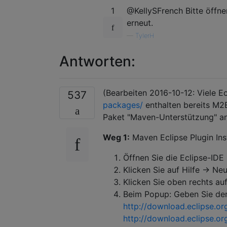
1
@KellySFrench Bitte öffne
erneut.
—
TylerH
Antworten:
(Bearbeiten 2016-10-12: Viele 
537
packages/
enthalten bereits M2
Paket "Maven-Unterstützung" an
Weg 1:
Maven Eclipse Plugin Insta
Öffnen Sie die Eclipse-IDE
Klicken Sie auf Hilfe -> Neu
Klicken Sie oben rechts au
Beim Popup: Geben Sie den
http://download.eclipse.o
http://download.eclipse.or