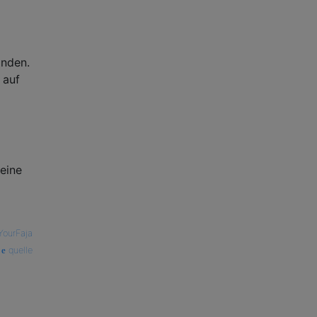
inden.
 auf
 eine
YourFaja
quelle