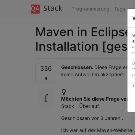
Programmierung
Tags
Maven in Eclipse: 
W
Installation [ges
e
a
c
B
Geschlossen.
Diese Frage entsp
336
t
keine Antworten akzeptiert.
p
Y
Möchten Sie diese Frage verb
Stack - Überlauf.
Geschlossen
vor 3 Jahren
.
Ich war auf der Maven-Website 