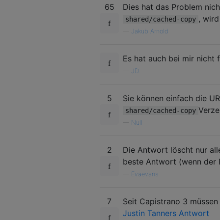
65
Dies hat das Problem nich
, wird
shared/cached-copy
—
Jakub Arnold
Es hat auch bei mir nicht 
—
JD.
5
Sie können einfach die U
Verze
shared/cached-copy
—
Null
2
Die Antwort löscht nur all
beste Antwort (wenn der R
—
Evaevans
7
Seit Capistrano 3 müssen
Justin Tanners Antwort