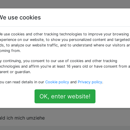
We use cookies
g von Capistrano schläg
e use cookies and other tracking technologies to improve your browsing
h die Repository-URL
xperience on our website, to show you personalized content and targeted
ds, to analyze our website traffic, and to understand where our visitors a
oming from.
y continuing, you consent to our use of cookies and other tracking
echnologies and affirm you're at least 16 years old or have consent from 
arent or guardian.
llung über capistrano aus einem Git-Repository. Zuerst hab
ou can read details in our
Cookie policy
and
Privacy policy
.
s hat gut funktioniert. Aber dann habe ich mein Repository 
t bekomme ich
OK, enter website!
'9cfb...'
ld ich mich umziehe