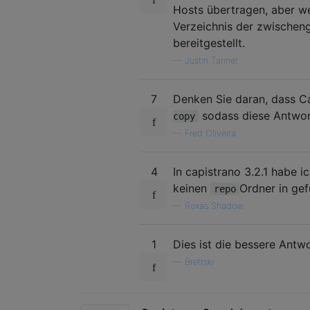
Hosts übertragen, aber w
Verzeichnis der zwischeng
bereitgestellt.
—
Justin Tanner
7
Denken Sie daran, dass C
sodass diese Antwort,
copy
—
Fred Oliveira
4
In capistrano 3.2.1 habe 
keinen
Ordner in ge
repo
—
Roxas Shadow
1
Dies ist die bessere Antw
—
Brettski