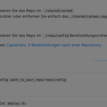
isieren Sie das Repo im
./shared/cached-
sordner oder entfernen Sie einfach das
./shared/cached-cop
isieren Sie das Repo im
Bereitstellungsordner
./repo/config
chen
Capistrano 3-Bereitstellungen nach einer Repository-
—
Guilherm
onfig
path_to_your_repo/repo/config
löst
:
deploy.rb