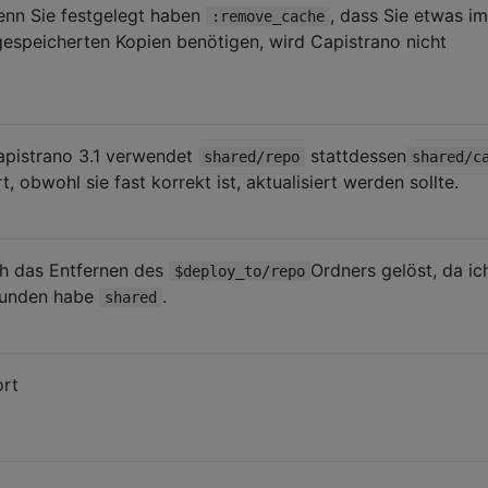
enn Sie festgelegt haben
, dass Sie etwas im
:remove_cache
espeicherten Kopien benötigen, wird Capistrano nicht
apistrano 3.1 verwendet
stattdessen
shared/repo
shared/c
 obwohl sie fast korrekt ist, aktualisiert werden sollte.
ich das Entfernen des
Ordners gelöst, da ic
$deploy_to/repo
funden habe
.
shared
ort