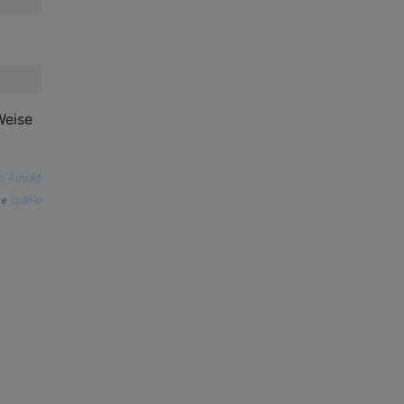
Weise
b Arnold
quelle