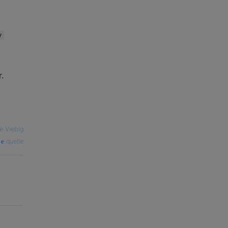
y
.
e Viebig
quelle