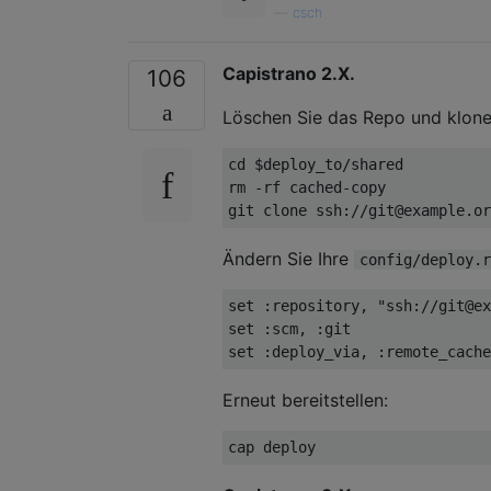
—
csch
Capistrano 2.X.
106
Löschen Sie das Repo und klonen
cd 
$deploy_to
/shared

rm -rf cached-copy

git clone 
ssh:
/
/git@example.or
Ändern Sie Ihre
config/deploy.r
set 
:repository
, 
"ssh://git@ex
set 
:scm
, 
:git
set 
:deploy_via
, 
:remote_cache
Erneut bereitstellen: