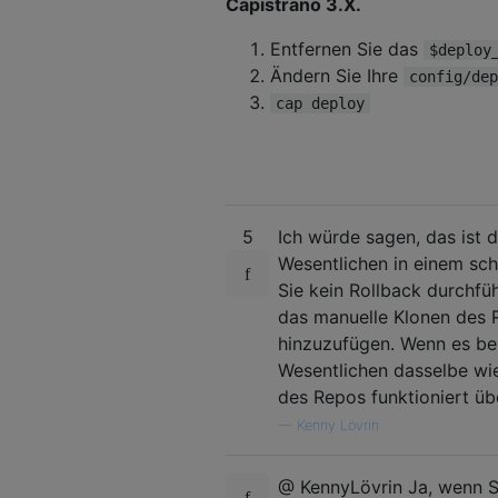
Capistrano 3.X.
Entfernen Sie das
$deploy
Ändern Sie Ihre
config/dep
cap deploy
5
Ich würde sagen, das ist d
Wesentlichen in einem sch
Sie kein Rollback durchfü
das manuelle Klonen des R
hinzuzufügen. Wenn es bere
Wesentlichen dasselbe wi
des Repos funktioniert üb
—
Kenny Lövrin
@ KennyLövrin Ja, wenn S