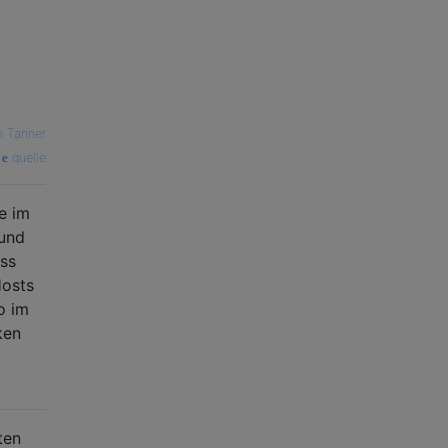
n Tanner
quelle
e im
 und
ass
Hosts
o im
ken
ten