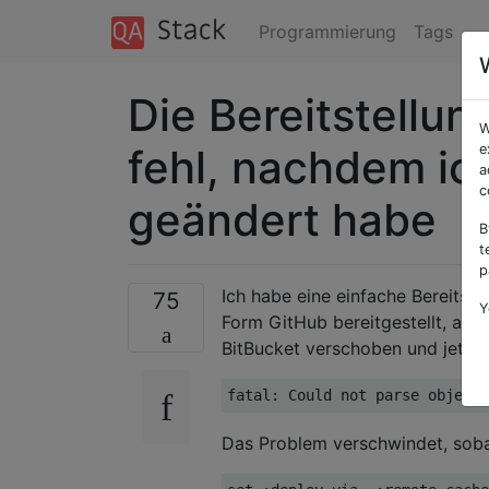
Programmierung
Tags
Die Bereitstellun
W
fehl, nachdem ic
e
a
c
geändert habe
B
t
p
Ich habe eine einfache Bereitste
75
Y
Form GitHub bereitgestellt, alle
BitBucket verschoben und jetz
fatal:
 Could 
not
 parse object 
Das Problem verschwindet, soba