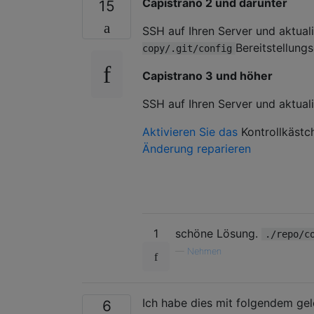
Capistrano 2 und darunter
15
SSH auf Ihren Server und aktual
Bereitstellung
copy/.git/config
Capistrano 3 und höher
SSH auf Ihren Server und aktual
Aktivieren Sie das
Kontrollkäst
Änderung reparieren
1
schöne Lösung.
./repo/c
—
Nehmen
Ich habe dies mit folgendem ge
6