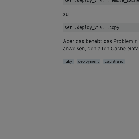
set 
:deploy_via
, 
:remote_cache
zu
set 
:deploy_via
, 
:copy
Aber das behebt das Problem nic
anweisen, den alten Cache einf
ruby
deployment
capistrano