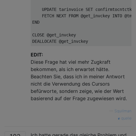
UPDATE
 tarinvoice 
SET
 confirmtocntctke
FETCH
NEXT
FROM
 @get_invckey 
INTO
END
CLOSE
DEALLOCATE
EDIT:
Diese Frage hat viel mehr Zugkraft
bekommen, als ich erwartet hätte.
Beachten Sie, dass ich in meiner Antwort
nicht die Verwendung des Cursors
befürworte, sondern zeige, wie der Wert
basierend auf der Frage zugewiesen wird.
—
Squillman
quelle
Ich hatte gerade das gleiche Problem und ...