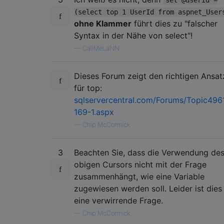
(select top 1 UserId from aspnet_User
ohne Klammer
führt dies zu "falscher
Syntax in der Nähe von select"!
—
CallMeLaNN
Dieses Forum zeigt den richtigen Ansat
für top:
sqlservercentral.com/Forums/Topic496
169-1.aspx
—
Chip McCormick
3
Beachten Sie, dass die Verwendung de
obigen Cursors nicht mit der Frage
zusammenhängt, wie eine Variable
zugewiesen werden soll. Leider ist dies
eine verwirrende Frage.
—
Chip McCormick