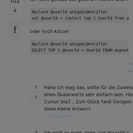
102
declare
set
 @userId = (
select
 top 
1
 UserId 
from
oder noch kürzer:
declare
SELECT
 TOP 
1
 @userId = UserId 
FROM
—
Paw
q
1
Haha ich mag das. sollte für die Zuwei
eines Skalarwerts sehr einfach sein. Ha
Cursor bla3 .. Zum Glück fand Googeln
diese kleine Antwort.
—
CallMeLaNN
3
Ich weiß es nicht, denn
set @userId =