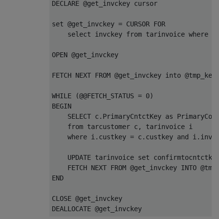
DECLARE
 @get_invckey 
cursor
set
 @get_invckey = 
CURSOR
FOR
select
 invckey 
from
 tarinvoice 
where
 c
OPEN
 @get_invckey 

FETCH
NEXT
FROM
 @get_invckey 
into
 @tmp_key

WHILE
 (@@FETCH_STATUS = 
0
BEGIN
SELECT
 c.PrimaryCntctKey 
as
 PrimaryCont
from
 tarcustomer c, tarinvoice i

where
 i.custkey = c.custkey 
and
 i.invck
UPDATE
 tarinvoice 
set
 confirmtocntctke
FETCH
NEXT
FROM
 @get_invckey 
INTO
END
CLOSE
DEALLOCATE