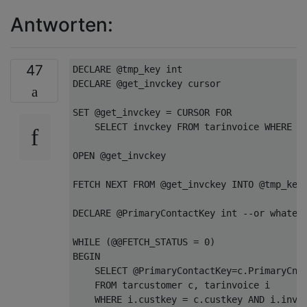
Antworten:
47
DECLARE
 @tmp_key 
int
DECLARE
 @get_invckey 
cursor
SET
 @get_invckey = 
CURSOR
FOR
SELECT
 invckey 
FROM
 tarinvoice 
WHERE
 c
OPEN
 @get_invckey 

FETCH
NEXT
FROM
 @get_invckey 
INTO
 @tmp_key

DECLARE
 @PrimaryContactKey 
int
--or whatev
WHILE
 (@@FETCH_STATUS = 
0
BEGIN
SELECT
 @PrimaryContactKey=c.PrimaryCntc
FROM
 tarcustomer c, tarinvoice i

WHERE
 i.custkey = c.custkey 
AND
 i.invck