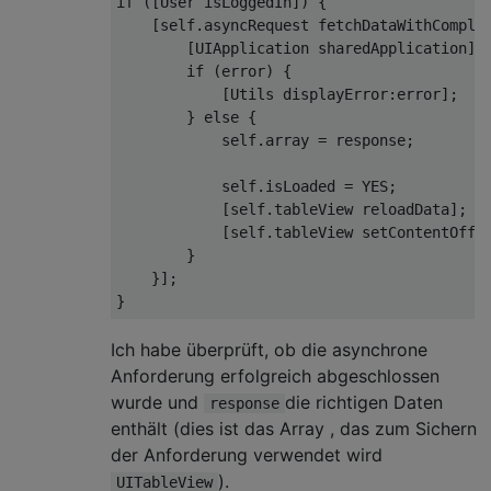
if
 ([User isLoggedIn]) {

    [
self
.asyncRequest fetchDataWithComple
        [
UIApplication
 sharedApplication].
if
 (error) {

            [Utils displayError:error];

        } 
else
 {

self
.array = response;

self
.isLoaded = 
YES
;

            [
self
.tableView reloadData];

            [
self
.tableView setContentOffs
        }

    }];

Ich habe überprüft, ob die asynchrone
Anforderung erfolgreich abgeschlossen
wurde und
die richtigen Daten
response
enthält (dies ist das Array , das zum Sichern
der Anforderung verwendet wird
).
UITableView