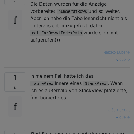
Die Daten wurden für die Anzeige
vorbereitet
und so weiter.
numberOfRows
Aber ich habe die Tabellenansicht nicht als
Unteransicht hinzugefügt, daher
wurde sie nicht
cellForRowAtIndexPath
aufgerufen)))
—
Naloiko Eugene
quelle
In meinem Fall hatte ich das
1
Innere eines
. Wenn
TableView
StackView
ich es außerhalb von StackView platzierte,
funktionierte es.
—
el3ankaboot
quelle
Sind Sie sicher, dass nach dem Anmelden