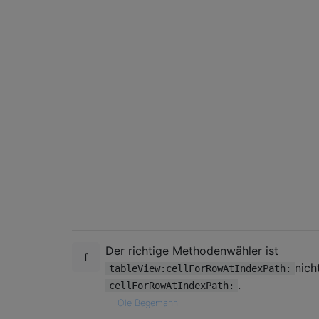
Der richtige Methodenwähler ist
nich
tableView:cellForRowAtIndexPath:
.
cellForRowAtIndexPath:
—
Ole Begemann