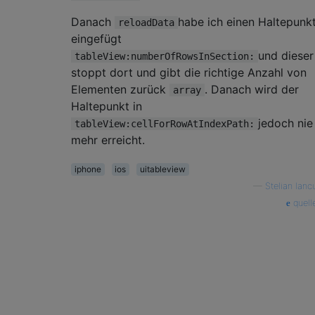
Danach
habe ich einen Haltepunk
reloadData
eingefügt
und dieser
tableView:numberOfRowsInSection:
stoppt dort und gibt die richtige Anzahl von
Elementen zurück
. Danach wird der
array
Haltepunkt in
jedoch nie
tableView:cellForRowAtIndexPath:
mehr erreicht.
iphone
ios
uitableview
—
Stelian Ianc
quell