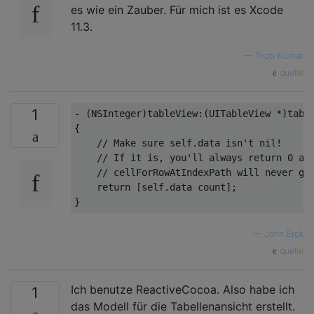
es wie ein Zauber. Für mich ist es Xcode
11.3.
—
Tripti Kumar
quelle
1
- (
NSInteger
)tableView:(
UITableView
 *)tabl
{

// Make sure self.data isn't nil!
// If it is, you'll always return 0 an
// cellForRowAtIndexPath will never ge
return
 [
self
.data count]; 

—
John Erck
quelle
Ich benutze ReactiveCocoa. Also habe ich
1
das Modell für die Tabellenansicht erstellt.