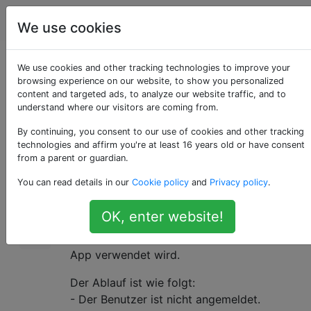
Programmierung
Tags
Account
We use cookies
cellForRowAtIndexPath
We use cookies and other tracking technologies to improve your
browsing experience on our website, to show you personalized
content and targeted ads, to analyze our website traffic, and to
nicht aufgerufen
understand where our visitors are coming from.
By continuing, you consent to our use of cookies and other tracking
technologies and affirm you're at least 16 years old or have consent
Meine App hat zwei Status: angemeldet und
72
from a parent or guardian.
nicht angemeldet, und ich habe die folgende
You can read details in our
Cookie policy
and
Privacy policy
.
Architektur (stark vereinfacht):
- ViewController A, der ein Suchfeld und eine
OK, enter website!
Tabellenansicht enthält.
- ViewController B, der zum Anmelden in der
App verwendet wird.
Der Ablauf ist wie folgt:
- Der Benutzer ist nicht angemeldet.