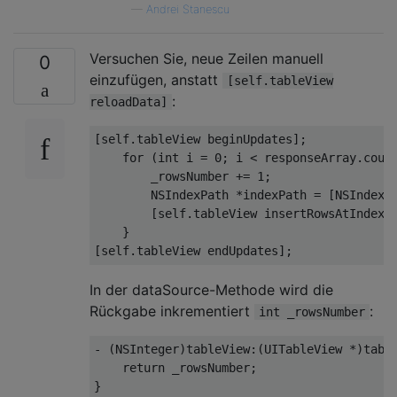
—
Andrei Stanescu
Versuchen Sie, neue Zeilen manuell
0
einzufügen, anstatt
[self.tableView
:
reloadData]
[
self
.tableView beginUpdates];

for
 (
int
 i = 
0
; i < responseArray.count
        _rowsNumber += 
1
;

NSIndexPath
 *indexPath = [
NSIndexP
        [
self
.tableView insertRowsAtIndexP
    }

[
self
In der dataSource-Methode wird die
Rückgabe inkrementiert
:
int _rowsNumber
- (
NSInteger
)tableView:(
UITableView
 *)tabl
return
 _rowsNumber;
