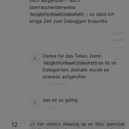
mich aufgerufen - auch
überraschenderweise
-, so dass ich
heightForRowAtIndexPath
einige Zeit zum Debuggen brauchte.
—
avance
quelle
Danke für das Teilen. Denn
es ist im
heightForRowAtIndexPath
Delegierten, deshalb wurde es
sowieso aufgerufen.
—
Y.Bonafons
das ist so gültig
—
king_T
12
// For others showing up on this questions 