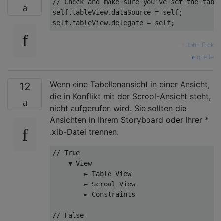
// Check 
and
 make sure yo
u've set the tabl
self.tableView.dataSource = self;

—
John Erck
quelle
Wenn eine Tabellenansicht in einer Ansicht,
12
die in Konflikt mit der Scrool-Ansicht steht,
nicht aufgerufen wird. Sie sollten die
Ansichten in Ihrem Storyboard oder Ihrer *
.xib-Datei trennen.
// 
True
    ▼ 
View
        ► Table 
View
        ► Scrool 
View
        ► Constraints

// 
False