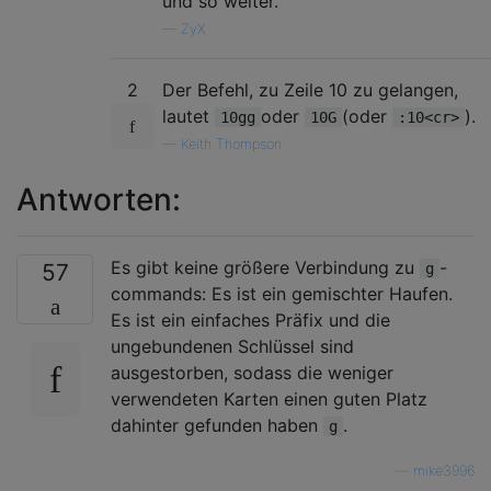
und so weiter.
—
ZyX
2
Der Befehl, zu Zeile 10 zu gelangen,
lautet
oder
(oder
).
10gg
10G
:10<cr>
—
Keith Thompson
Antworten:
Es gibt keine größere Verbindung zu
-
57
g
commands: Es ist ein gemischter Haufen.
Es ist ein einfaches Präfix und die
ungebundenen Schlüssel sind
ausgestorben, sodass die weniger
verwendeten Karten einen guten Platz
dahinter gefunden haben
.
g
—
mike3996