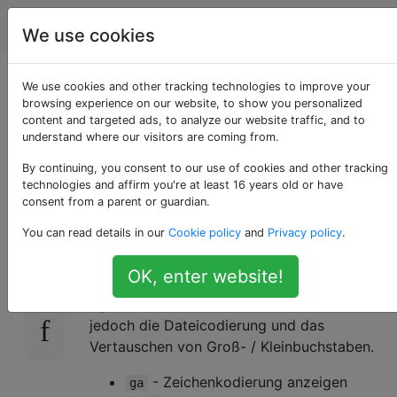
Programmierung
Tags
Account
We use cookies
Verwendung der
We use cookies and other tracking technologies to improve your
browsing experience on our website, to show you personalized
content and targeted ads, to analyze our website traffic, and to
Taste g im normalen
understand where our visitors are coming from.
Modus
By continuing, you consent to our use of cookies and other tracking
technologies and affirm you're at least 16 years old or have
consent from a parent or guardian.
You can read details in our
Cookie policy
and
Privacy policy
.
Im normalen Modus von vim wird das
70
Präfix für eine Reihe von Befehlen
g
OK, enter website!
verwendet. Einige Befehle befinden
sich
irgendwo im Dokument, andere befehlen
jedoch die Dateicodierung und das
Vertauschen von Groß- / Kleinbuchstaben.
- Zeichenkodierung anzeigen
ga