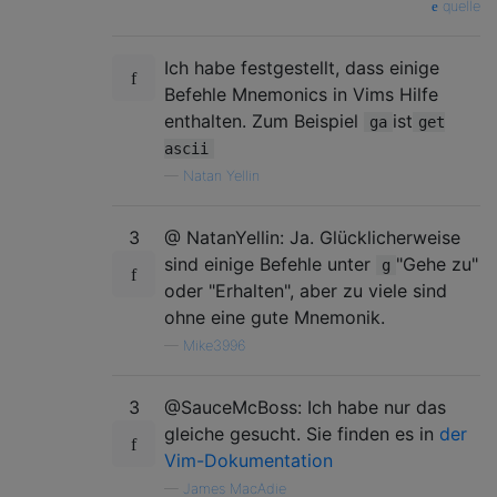
quelle
Ich habe festgestellt, dass einige
Befehle Mnemonics in Vims Hilfe
enthalten. Zum Beispiel
ist
ga
get
ascii
—
Natan Yellin
3
@ NatanYellin: Ja. Glücklicherweise
sind einige Befehle unter
"Gehe zu"
g
oder "Erhalten", aber zu viele sind
ohne eine gute Mnemonik.
—
Mike3996
3
@SauceMcBoss: Ich habe nur das
gleiche gesucht. Sie finden es in
der
Vim-Dokumentation
—
James MacAdie