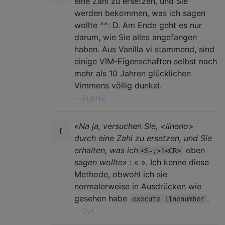
eine Zahl zu ersetzen, und Sie
werden bekommen, was ich sagen
wollte ^^: D. Am Ende geht es nur
darum, wie Sie alles angefangen
haben. Aus Vanilla vi stammend, sind
einige VIM-Eigenschaften selbst nach
mehr als 10 Jahren glücklichen
Vimmens völlig dunkel.
—
BigMike
«Na ja, versuchen Sie, <lineno>
durch eine Zahl zu ersetzen, und Sie
erhalten, was ich
oben
<S-;>1<CR>
sagen wollte»
: « ». Ich kenne diese
Methode, obwohl ich sie
normalerweise in Ausdrücken wie
gesehen habe
.
execute linenumber
—
ZyX