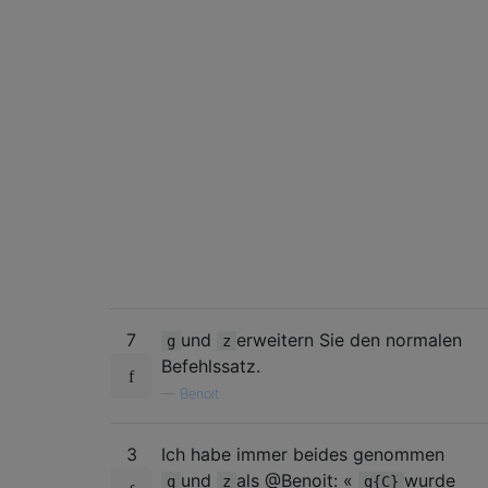
7
und
erweitern Sie den normalen
g
z
Befehlssatz.
—
Benoit
3
Ich habe immer beides genommen
und
als @Benoit: «
wurde
g
z
g{C}