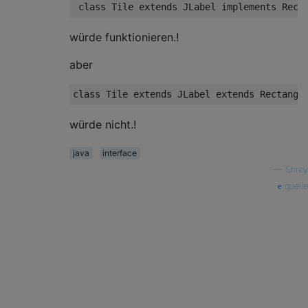
class
Tile
extends
JLabel
implements
Rect
würde funktionieren.!
aber
class
Tile
extends
JLabel
extends
Rectangl
würde nicht.!
java
interface
—
Shrey
quelle