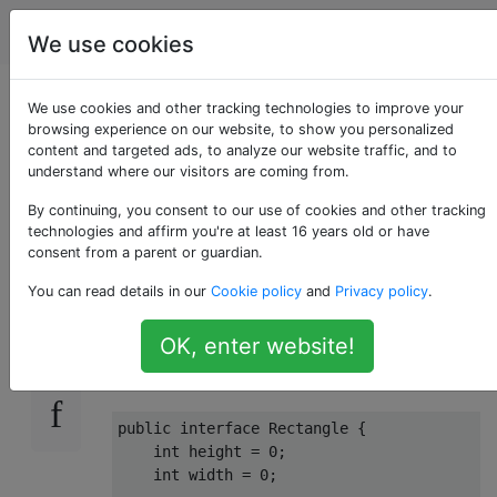
Programmierung
Tags
Account
We use cookies
Attribute /
We use cookies and other tracking technologies to improve your
browsing experience on our website, to show you personalized
content and targeted ads, to analyze our website traffic, and to
Mitgliedsvariablen in
understand where our visitors are coming from.
Schnittstellen?
By continuing, you consent to our use of cookies and other tracking
technologies and affirm you're at least 16 years old or have
consent from a parent or guardian.
You can read details in our
Cookie policy
and
Privacy policy
.
Ich möchte wissen, ob es für die
73
Implementiererklasse eine Möglichkeit gibt,
OK, enter website!
die Objekthandles / Grundelemente wie bei
Methoden zu deklarieren. für zB:
public
interface
Rectangle
{    

int
 height = 
0
;

int
 width = 
0
;
