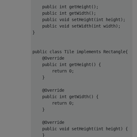
public
int
getHeight
()
;

public
int
getWidth
()
;

public
void
setHeight
(
int
 height)
;

public
void
setWidth
(
int
 width)
;       
}

public
class
Tile
implements
Rectangle
{

@Override
public
int
getHeight
()
{

return
0
;

    }

@Override
public
int
getWidth
()
{

return
0
;

    }

@Override
public
void
setHeight
(
int
 height)
{

    }
