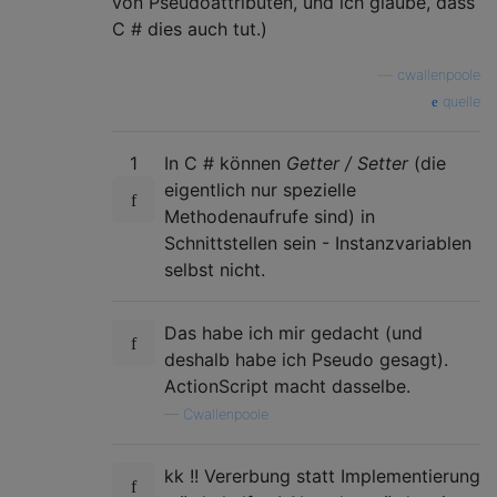
von Pseudoattributen, und ich glaube, dass
C # dies auch tut.)
—
cwallenpoole
quelle
1
In C # können
Getter / Setter
(die
eigentlich nur spezielle
Methodenaufrufe sind) in
Schnittstellen sein - Instanzvariablen
selbst nicht.
Das habe ich mir gedacht (und
deshalb habe ich Pseudo gesagt).
ActionScript macht dasselbe.
—
Cwallenpoole
kk !! Vererbung statt Implementierung