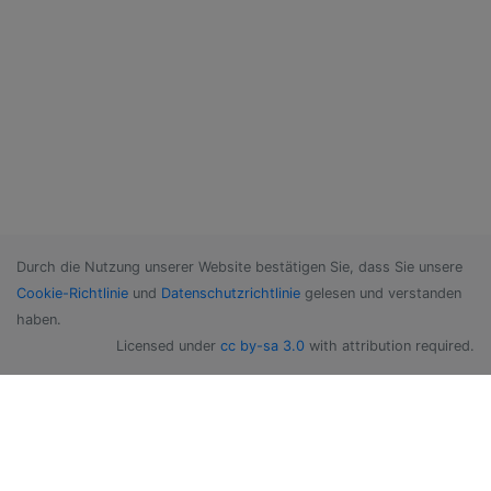
Durch die Nutzung unserer Website bestätigen Sie, dass Sie unsere
Cookie-Richtlinie
und
Datenschutzrichtlinie
gelesen und verstanden
haben.
Licensed under
cc by-sa 3.0
with attribution required.