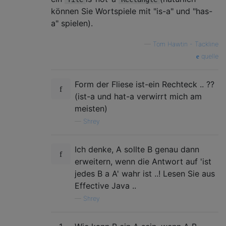
können Sie Wortspiele mit "is-a" und "has-
a" spielen).
—
Tom Hawtin - Tackline
quelle
Form der Fliese ist-ein Rechteck .. ??
(ist-a und hat-a verwirrt mich am
meisten)
—
Shrey
Ich denke, A sollte B genau dann
erweitern, wenn die Antwort auf 'ist
jedes B a A' wahr ist ..! Lesen Sie aus
Effective Java ..
—
Shrey