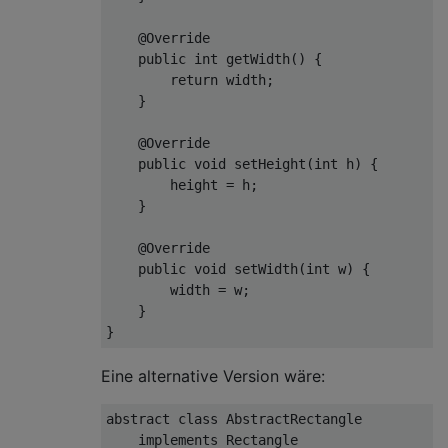
@Override
public
int
getWidth
()
{

return
 width;

    }

@Override
public
void
setHeight
(
int
 h)
{

        height = h;

    }

@Override
public
void
setWidth
(
int
 w)
{ 

        width = w;  

    }

Eine alternative Version wäre:
abstract
class
AbstractRectangle
implements
Rectangle