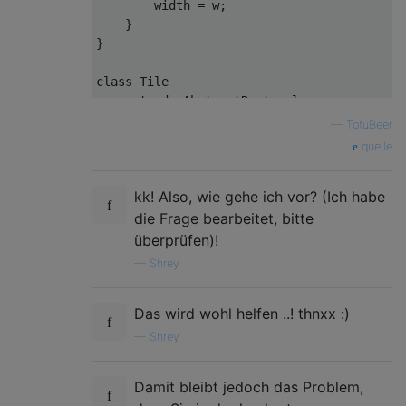
        width = w;  

    }

}

class
Tile
extends
AbstractRectangle
{

—
TofuBeer
quelle
kk! Also, wie gehe ich vor? (Ich habe
die Frage bearbeitet, bitte
überprüfen)!
—
Shrey
Das wird wohl helfen ..! thnxx :)
—
Shrey
Damit bleibt jedoch das Problem,