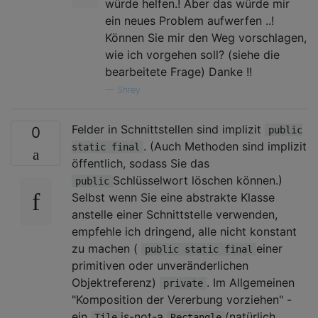
würde helfen.! Aber das würde mir
ein neues Problem aufwerfen ..!
Können Sie mir den Weg vorschlagen,
wie ich vorgehen soll? (siehe die
bearbeitete Frage) Danke !!
—
Shrey
Felder in Schnittstellen sind implizit
0
public
. (Auch Methoden sind implizit
static final
öffentlich, sodass Sie das
Schlüsselwort löschen können.)
public
Selbst wenn Sie eine abstrakte Klasse
anstelle einer Schnittstelle verwenden,
empfehle ich dringend, alle nicht konstant
zu machen (
einer
public static final
primitiven oder unveränderlichen
Objektreferenz)
. Im Allgemeinen
private
"Komposition der Vererbung vorziehen" -
ein
is-not-a
(natürlich
Tile
Rectangle