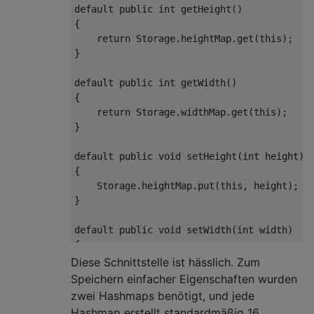
default
public
int
getHeight
()
{

return
 Storage.heightMap.get(
this
);

}

default
public
int
getWidth
()
{

return
 Storage.widthMap.get(
this
);

}

default
public
void
setHeight
(
int
 height)
{

    Storage.heightMap.put(
this
, height);

}

default
public
void
setWidth
(
int
 width)
{

    Storage.widthMap.put(
this
, width);

Diese Schnittstelle ist hässlich. Zum
}

Speichern einfacher Eigenschaften wurden
zwei Hashmaps benötigt, und jede
Hashmap erstellt standardmäßig 16