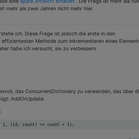
rade eine
späte Antwort erhalten
. Die Frage ist mehr als fün
eit mehr als zwei Jahren nicht mehr hier.
stehe ich. Diese Frage ist jedoch die erste in den
 effizientesten Methode zum Inkrementieren eines Elements
her habe ich versucht, sie zu verbessern.
innvoll, das ConcurrentDictionary zu verwenden, das über d
fügt: AddOrUpdate.
:
 
1
, (id, count) => count + 
1
—
Ki