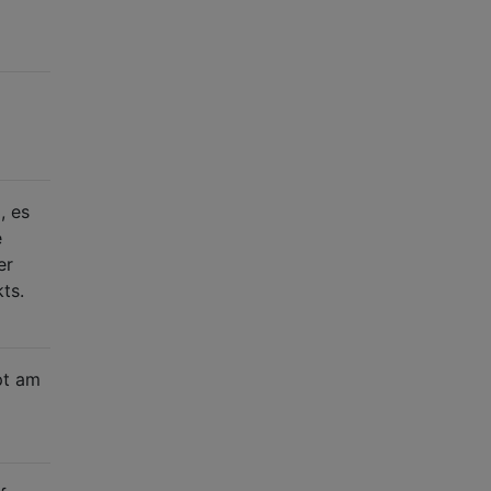
, es
e
er
ts.
pt am