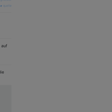
quelle
 auf
die