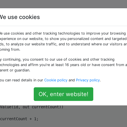
We use cookies
ines numerischen Wert
e use cookies and other tracking technologies to improve your browsing
buch
xperience on our website, to show you personalized content and targeted
ds, to analyze our website traffic, and to understand where our visitors a
oming from.
y continuing, you consent to our use of cookies and other tracking
e, um einen Wert in ein Wörterbuch zu erhöhen oder einzu
echnologies and affirm you're at least 16 years old or have consent from 
ementiere, nicht vorhanden ist, möchte ich seinen Wert auf 
arent or guardian.
ou can read details in our
Cookie policy
and
Privacy policy
.
ctionary<
int
, 
int
> someDictionary, 
int
 id
)
OK, enter website!
Value(id, 
out
 currentCount))

currentCount + 
1
;
