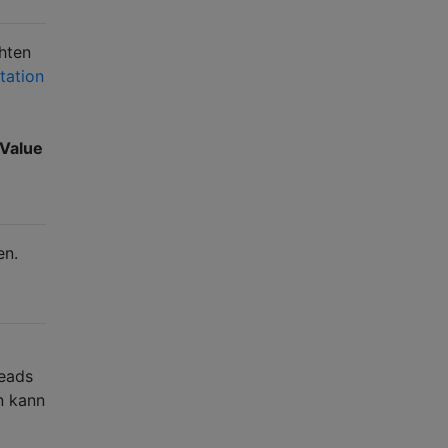
chten
ation
TValue
en.
reads
n kann