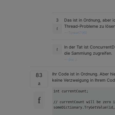
3
Das ist in Ordnung, aber i
Thread-Probleme zu lösen
—
Torwart7960
In der Tat ist ConcurrentD
die Sammlung zugreifen.
—
Eric J.
Ihr Code ist in Ordnung. Aber hi
83
keine Verzweigung in Ihrem Cod
int
 currentCount;

// currentCount will be zero i
someDictionary.TryGetValue(id,