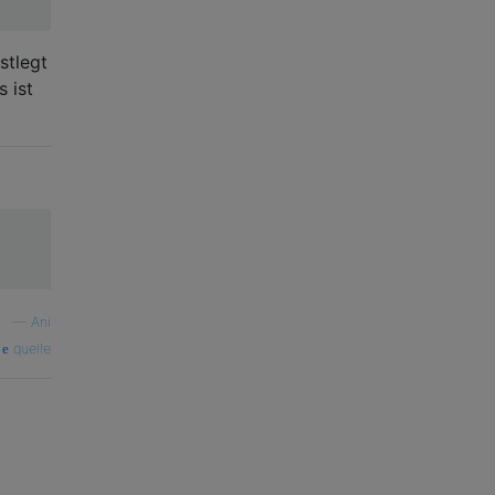
stlegt
s ist
—
Ani
quelle