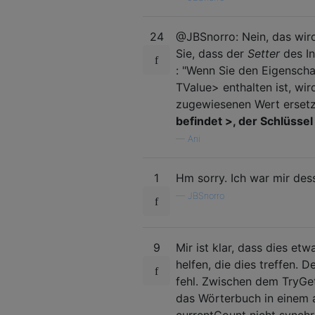
24
@JBSnorro: Nein, das wird
Sie, dass der
Setter
des In
: "Wenn Sie den Eigenscha
TValue> enthalten ist, wi
zugewiesenen Wert erset
befindet >, der Schlüss
—
Ani
1
Hm sorry. Ich war mir des
—
JBSnorro
9
Mir ist klar, dass dies et
helfen, die dies treffen.
fehl. Zwischen dem TryGe
das Wörterbuch in einem a
currentCount nicht synchr