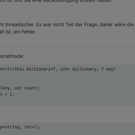
cht threadsicher. Es war nicht Teil der Frage, daher wäre die
 ist, ein Fehler.
gsmethode:
nt
<
T
>(
this
 Dictionary<T, 
int
> dictionary, T key
)
(key, 
out
 count);

t + 
1
;

y<
string
, 
int
>();
