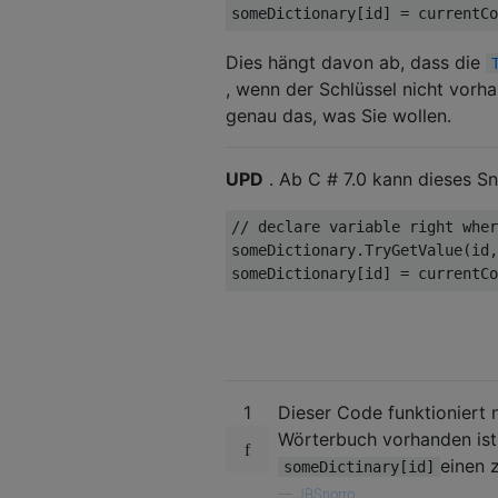
someDictionary[id] = currentCo
Dies hängt davon ab, dass die
, wenn der Schlüssel nicht vorh
genau das, was Sie wollen.
UPD
. Ab C # 7.0 kann dieses S
// declare variable right wher
someDictionary.TryGetValue(id,
someDictionary[id] = currentCo
1
Dieser Code funktioniert n
Wörterbuch vorhanden ist
einen 
someDictinary[id]
—
JBSnorro