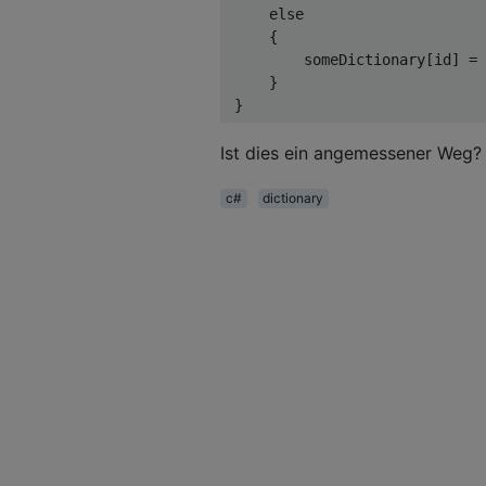
else
     {

         someDictionary[id] = 
     }

Ist dies ein angemessener Weg?
c#
dictionary