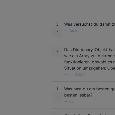
3
Was versuchst du damit z
—
Oded
Das Dictionary-Objekt hat n
wie ein Array zu 'dekreme
funktionieren, obwohl es 
Situation umzugehen: Über
—
Pete855217
1
Was hast du am besten ge
besten lesbar?
—
Tsul