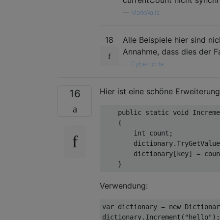
—
MarkWalls
18
Alle Beispiele hier sind ni
Annahme, dass dies der Fall
—
Cyberconte
Hier ist eine schöne Erweiterun
16
public
static
void
Increme
    {

int
 count;

        dictionary.TryGetValue
        dictionary[key] = coun
Verwendung:
var
 dictionary = 
new
 Dictionar
dictionary.Increment(
"hello"
);
