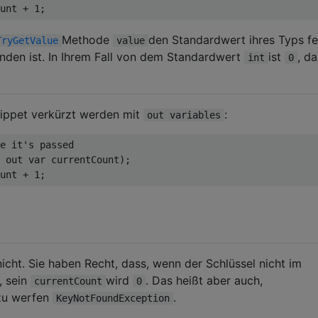
unt + 
1
Methode
den Standardwert ihres Typs fe
TryGetValue
value
anden ist. In Ihrem Fall von dem Standardwert
ist
, da
int
0
nippet verkürzt werden mit
:
out variables
e it's passed
 
out
var
 currentCount); 

unt + 
1
icht. Sie haben Recht, dass, wenn der Schlüssel nicht im
, sein
wird
. Das heißt aber auch,
currentCount
0
zu werfen
.
KeyNotFoundException