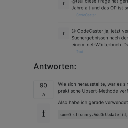
@tsul diese Frage hat ge
Jahre alt und das OP ist s
—
CodeCaster
@ CodeCaster ja, jetzt ver
Suchergebnissen nach der
einem .net-Wörterbuch. Da
—
Tsul
Antworten:
Wie sich herausstellte, war es s
90
praktische Upsert-Methode ver
Also habe ich gerade verwendet
someDictionary.AddOrUpdate(id,