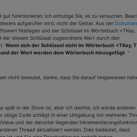
 gut funktionieren; Ich ermutige Sie, es zu versuchen. Bea
dexers aufgerufen wird, nicht der Getter. Aus der
Dokument
ftswert festlegen und der Schlüssel im Wörterbuch <TKey,
rd der diesem Schlüssel zugeordnete Wert durch den
zt.
Wenn sich der Schlüssel nicht im Wörterbuch <TKey, 
el und der Wert werden dem Wörterbuch hinzugefügt.
"
sen nicht bewusst, danke, dass Sie darauf hingewiesen hab
was spät in der Show ist, aber ich dachte, ich würde anderen
 Der obige Code schlägt in einer Umgebung mit mehreren Th
tValue und der darunter liegenden Inkrementierungsfunktio
nderen Thread aktualisiert werden. Dies bedeutet, dass
on ist und Sie eine Racebedingung erstellt haben.