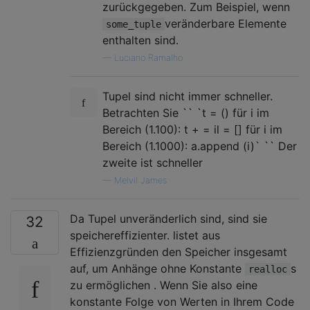
zurückgegeben. Zum Beispiel, wenn
veränderbare Elemente
some_tuple
enthalten sind.
—
Luciano Ramalho
Tupel sind nicht immer schneller.
Betrachten Sie `` `t = () für i im
Bereich (1.100): t + = il = [] für i im
Bereich (1.1000): a.append (i)` `` Der
zweite ist schneller
—
Melvil James
Da Tupel unveränderlich sind, sind sie
32
speichereffizienter. listet aus
Effizienzgründen den Speicher insgesamt
auf, um Anhänge ohne Konstante
s
realloc
zu ermöglichen . Wenn Sie also eine
konstante Folge von Werten in Ihrem Code