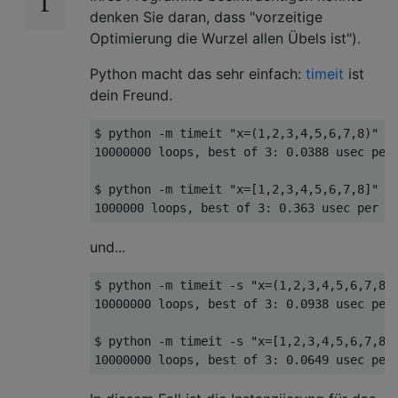
denken Sie daran, dass "vorzeitige
Optimierung die Wurzel allen Übels ist").
Python macht das sehr einfach:
timeit
ist
dein Freund.
$ python 
-
m timeit 
"x=(1,2,3,4,5,6,7,8)"
10000000
 loops
,
 best of 
3
:
0.0388
 usec per 
$ python 
-
m timeit 
"x=[1,2,3,4,5,6,7,8]"
1000000
 loops
,
 best of 
3
:
0.363
 usec per l
und...
$ python 
-
m timeit 
-
s 
"x=(1,2,3,4,5,6,7,8)
10000000
 loops
,
 best of 
3
:
0.0938
 usec per 
$ python 
-
m timeit 
-
s 
"x=[1,2,3,4,5,6,7,8]
10000000
 loops
,
 best of 
3
:
0.0649
 usec per