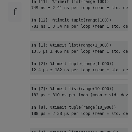
In
[
11
]:
%
timeit list
(
range
(
100
))
749
 ns 
±
2.41
 ns per loop 
(
mean 
±
 std
.
 dev
In
[
12
]:
%
timeit tuple
(
range
(
100
))
781
 ns 
±
3.34
 ns per loop 
(
mean 
±
 std
.
 dev
In
[
1
]:
%
timeit list
(
range
(
1_000
))
13.5
µ
s 
±
466
 ns per loop 
(
mean 
±
 std
.
 dev
In
[
2
]:
%
timeit tuple
(
range
(
1_000
))
12.4
µ
s 
±
182
 ns per loop 
(
mean 
±
 std
.
 dev
In
[
7
]:
%
timeit list
(
range
(
10
_000
))
182
µ
s 
±
810
 ns per loop 
(
mean 
±
 std
.
 dev
.
In
[
8
]:
%
timeit tuple
(
range
(
10
_000
))
188
µ
s 
±
2.38
µ
s per loop 
(
mean 
±
 std
.
 dev