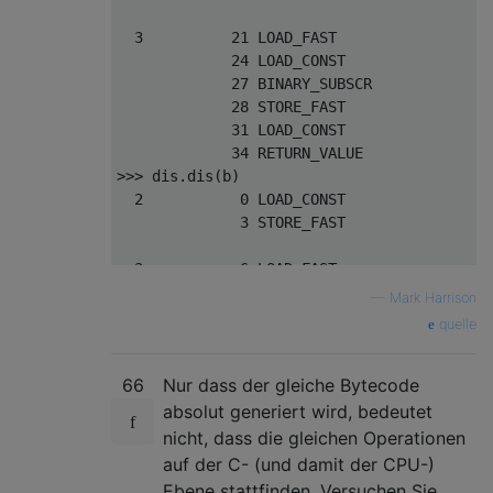
3
21
 LOAD_FAST                
0
24
 LOAD_CONST               
2
27
 BINARY_SUBSCR

28
 STORE_FAST               
1
31
 LOAD_CONST               
0
34
>>>
 dis
.
dis
(
b
)
2
0
 LOAD_CONST               
6
3
 STORE_FAST               
0
3
6
 LOAD_FAST                
0
9
 LOAD_CONST               
2
—
Mark Harrison
12
 BINARY_SUBSCR

quelle
13
 STORE_FAST               
1
16
 LOAD_CONST               
0
66
Nur dass der gleiche Bytecode
19
 RETURN_VALUE
absolut generiert wird, bedeutet
nicht, dass die gleichen Operationen
auf der C- (und damit der CPU-)
Ebene stattfinden. Versuchen Sie,