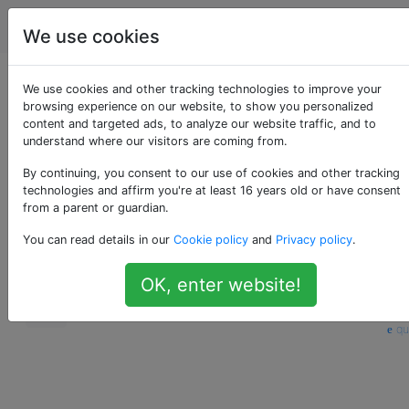
Programmierung
Tags
Account
We use cookies
Sind Tupel effizienter
We use cookies and other tracking technologies to improve your
browsing experience on our website, to show you personalized
content and targeted ads, to analyze our website traffic, and to
als Listen in Python?
understand where our visitors are coming from.
By continuing, you consent to our use of cookies and other tracking
technologies and affirm you're at least 16 years old or have consent
Gibt es Leistungsunterschiede zwischen Tupe
225
from a parent or guardian.
und Listen beim Instanziieren und Abrufen vo
You can read details in our
Cookie policy
and
Privacy policy
.
Elementen?
OK, enter website!
python
performance
list
tuples
python-internals
—
Schreibgesch
qu