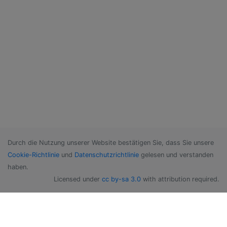
Durch die Nutzung unserer Website bestätigen Sie, dass Sie unsere
Cookie-Richtlinie
und
Datenschutzrichtlinie
gelesen und verstanden
haben.
Licensed under
cc by-sa 3.0
with attribution required.