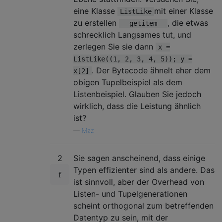
eine Klasse
mit einer Klasse
ListLike
zu erstellen
, die etwas
__getitem__
schrecklich Langsames tut, und
zerlegen Sie sie dann
x =
ListLike((1, 2, 3, 4, 5)); y =
. Der Bytecode ähnelt eher dem
x[2]
obigen Tupelbeispiel als dem
Listenbeispiel. Glauben Sie jedoch
wirklich, dass die Leistung ähnlich
ist?
—
Mzz
2
Sie sagen anscheinend, dass einige
Typen effizienter sind als andere. Das
ist sinnvoll, aber der Overhead von
Listen- und Tupelgenerationen
scheint orthogonal zum betreffenden
Datentyp zu sein, mit der