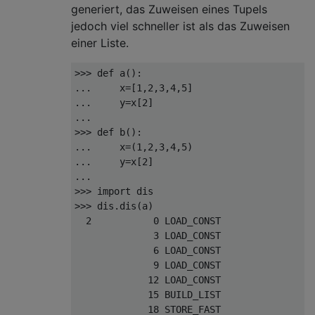
generiert, das Zuweisen eines Tupels
jedoch viel schneller ist als das Zuweisen
einer Liste.
>>>
def
 a
():
...
     x
=[
1
,
2
,
3
,
4
,
5
]
...
     y
=
x
[
2
]
...
>>>
def
 b
():
...
     x
=(
1
,
2
,
3
,
4
,
5
)
...
     y
=
x
[
2
]
...
>>>
import
>>>
 dis
.
dis
(
a
)
2
0
 LOAD_CONST               
1
3
 LOAD_CONST               
2
6
 LOAD_CONST               
3
9
 LOAD_CONST               
4
12
 LOAD_CONST               
5
15
 BUILD_LIST               
5
18
 STORE_FAST               
0