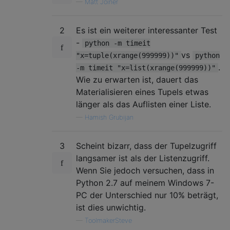
—
Matt Joiner
2
Es ist ein weiterer interessanter Test
-
python -m timeit
vs
"x=tuple(xrange(999999))"
python
.
-m timeit "x=list(xrange(999999))"
Wie zu erwarten ist, dauert das
Materialisieren eines Tupels etwas
länger als das Auflisten einer Liste.
—
Hamish Grubijan
3
Scheint bizarr, dass der Tupelzugriff
langsamer ist als der Listenzugriff.
Wenn Sie jedoch versuchen, dass in
Python 2.7 auf meinem Windows 7-
PC der Unterschied nur 10% beträgt,
ist dies unwichtig.
—
ToolmakerSteve