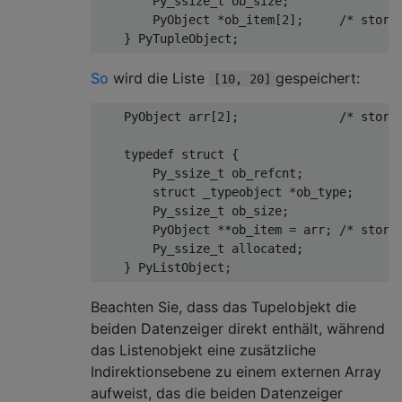
Py_ssize_t
 ob_size
;
PyObject
*
ob_item
[
2
];
/* store
}
PyTupleObject
;
So
wird die Liste
gespeichert:
[10, 20]
PyObject
 arr
[
2
];
/* store
typedef
struct
{
Py_ssize_t
 ob_refcnt
;
struct
 _typeobject 
*
ob_type
;
Py_ssize_t
 ob_size
;
PyObject
**
ob_item 
=
 arr
;
/* store
Py_ssize_t
 allocated
;
}
PyListObject
;
Beachten Sie, dass das Tupelobjekt die
beiden Datenzeiger direkt enthält, während
das Listenobjekt eine zusätzliche
Indirektionsebene zu einem externen Array
aufweist, das die beiden Datenzeiger