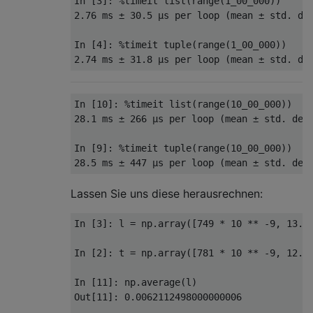
In
[
3
]:
%
timeit list
(
range
(
1_00_000
))
2.76
 ms 
±
30.5
µ
s per loop 
(
mean 
±
 std
.
 de
In
[
4
]:
%
timeit tuple
(
range
(
1_00_000
))
2.74
 ms 
±
31.8
µ
s per loop 
(
mean 
±
 std
.
 de
In
[
10
]:
%
timeit list
(
range
(
10
_00_000
))
28.1
 ms 
±
266
µ
s per loop 
(
mean 
±
 std
.
 dev
In
[
9
]:
%
timeit tuple
(
range
(
10
_00_000
))
28.5
 ms 
±
447
µ
s per loop 
(
mean 
±
 std
.
 dev
Lassen Sie uns diese herausrechnen:
In
[
3
]:
 l 
=
 np
.
array
([
749
*
10
**
-
9
,
13.5
In
[
2
]:
 t 
=
 np
.
array
([
781
*
10
**
-
9
,
12.4
In
[
11
]:
 np
.
average
(
l
)
Out
[
11
]:
0.0062112498000000006