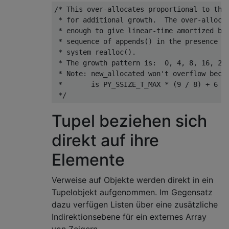
/* This over-allocates proportional to the 
 * for additional growth.  The over-allocat
 * enough to give linear-time amortized beh
 * sequence of appends() in the presence of
 * system realloc().

 * The growth pattern is:  0, 4, 8, 16, 25,
 * Note: new_allocated won't overflow becau
 *       is PY_SSIZE_T_MAX * (9 / 8) + 6 wh
 */
Tupel beziehen sich
direkt auf ihre
Elemente
Verweise auf Objekte werden direkt in ein
Tupelobjekt aufgenommen. Im Gegensatz
dazu verfügen Listen über eine zusätzliche
Indirektionsebene für ein externes Array
von Zeigern.