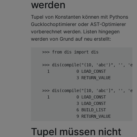
werden
Tupel von Konstanten können mit Pythons
Gucklochoptimierer oder AST-Optimierer
vorberechnet werden. Listen hingegen
werden von Grund auf neu erstellt:
>>>
from
 dis 
import
 dis

>>>
 dis
(
compile
(
"(10, 'abc')"
,
''
,
'ev
1
0
 LOAD_CONST            
3
 RETURN_VALUE   

>>>
 dis
(
compile
(
"[10, 'abc']"
,
''
,
'ev
1
0
 LOAD_CONST            
3
 LOAD_CONST            
6
 BUILD_LIST            
9
 RETURN_VALUE 
Tupel müssen nicht