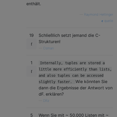
enthält.
—
Raymond Hettinger
quelle
19
Schließlich setzt jemand die C-
Strukturen!
—
Osman
1
Internally, tuples are stored a
little more efficiently than lists,
and also tuples can be accessed
Wie könnten Sie
slightly faster.
dann die Ergebnisse der Antwort von
dF. erklären?
—
DRz
5
Wenn Sie mit ~ 50.000 Listen mit ~