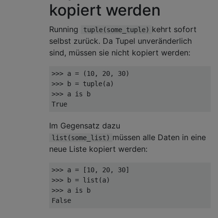
kopiert werden
Running
kehrt sofort
tuple(some_tuple)
selbst zurück. Da Tupel unveränderlich
sind, müssen sie nicht kopiert werden:
>>>
 a 
=
(
10
,
20
,
30
)
>>>
 b 
=
 tuple
(
a
)
>>>
 a 
is
True
Im Gegensatz dazu
müssen alle Daten in eine
list(some_list)
neue Liste kopiert werden:
>>>
 a 
=
[
10
,
20
,
30
]
>>>
 b 
=
 list
(
a
)
>>>
 a 
is
False