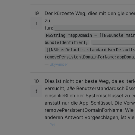
19
Der kürzeste Weg, dies mit den gleiche
zu
tun:
_________________________________
NSString *appDomain = [[NSBundle mai
bundleIdentifier];
_________________
[[NSUserDefaults standardUserDefault
removePersistentDomainForName:appDoma
—
Skywinder
10
Dies ist nicht der beste Weg, da es iter
versucht,
alle
Benutzerstandardschlüsse
einschließlich der Systemschlüssel zu e
anstatt nur die App-Schlüssel. Die Ver
removePersistentDomainForName: Wie 
anderen Antwort vorgeschlagen, ist viel
—
Pol