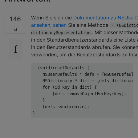
Wenn Sie sich die
Dokumentation zu NSUserD
146
ansehen, sehen
Sie eine Methode
- (NSDicti
. Mit dieser Method
dictionaryRepresentation
in den Standardbenutzerstandards eine Liste a
in den Benutzerstandards abrufen. Sie könne
verwenden, um die Benutzerstandards zu lös
- (
void
)resetDefaults {

NSUserDefaults
 * defs = [
NSUserDefault
NSDictionary
 * dict = [defs dictionaryR
for
 (
id
 key 
in
 dict) {

        [defs removeObjectForKey:key];

    }

    [defs synchronize];
