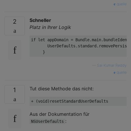
quelle
Schneller
2
Platz in Ihrer Logik
if
let
 appDomain = Bundle.main.bundleIdenti
       UserDefaults.standard.removePersiste
—
Sai Kumar Reddy
quelle
Tut diese Methode das nicht:
1
+ (
void
Aus der Dokumentation für
:
NSUserDefaults