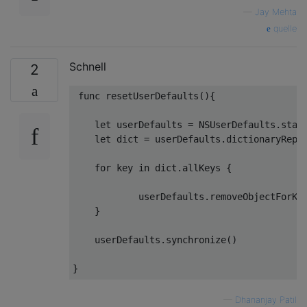
—
Jay Mehta
quelle
Schnell
2
 func 
resetUserDefaults
(
)
{

let
 userDefaults = NSUserDefaults.stand
let
 dict = userDefaults.dictionaryRepr
for
 key 
in
 dict.allKeys {

            userDefaults.removeObjectForKe
    }

    userDefaults.synchronize()

—
Dhananjay Patil