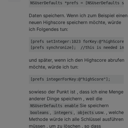
NSUserDefaults
 *prefs = [
NSUserDefaults
Daten speichern. Wenn ich zum Beispiel einen
neuen Highscore speichern möchte, würde
ich Folgendes tun:
[
prefs setInteger:1023 forKey:@
"highScore"
]
[
prefs synchronize
];  
//this is needed in 
und später, wenn ich den Highscore abrufen
möchte, würde ich tun:
[
prefs integerForKey:@
"highScore"
sowieso der Punkt ist , dass ich eine Menge
anderer Dinge speichern , weil die
Sie speichern
NSUserDefaults enable
,
,
usw. , welche
booleans
integers
objects
Methode würde ich alle Schlüssel ausführen
müssen , um zu löschen , so dass