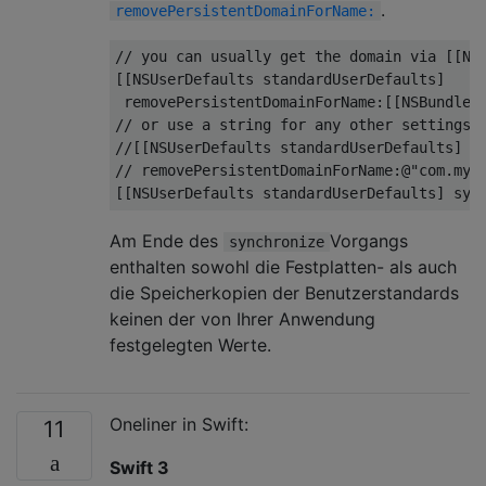
.
removePersistentDomainForName:
// you can usually get the domain via [[NS
[[NSUserDefaults standardUserDefaults]
removePersistentDomainForName
:
[[NSBundle 
// or use a string for any other settings 
//[[NSUserDefaults standardUserDefaults]
// removePersistentDomainForName:@"com.myc
[[NSUserDefaults standardUserDefaults]
syn
Am Ende des
Vorgangs
synchronize
enthalten sowohl die Festplatten- als auch
die Speicherkopien der Benutzerstandards
keinen der von Ihrer Anwendung
festgelegten Werte.
Oneliner in Swift:
11
Swift 3