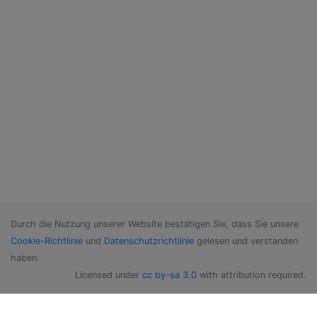
Durch die Nutzung unserer Website bestätigen Sie, dass Sie unsere
Cookie-Richtlinie
und
Datenschutzrichtlinie
gelesen und verstanden
haben.
Licensed under
cc by-sa 3.0
with attribution required.