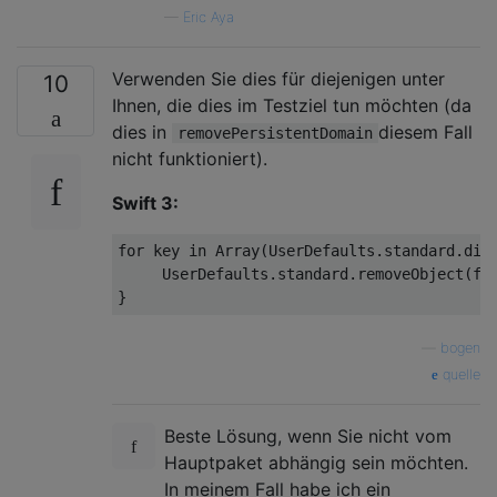
—
Eric Aya
Verwenden Sie dies für diejenigen unter
10
Ihnen, die dies im Testziel tun möchten (da
dies in
diesem Fall
removePersistentDomain
nicht funktioniert).
Swift 3:
for
 key 
in
Array
(
UserDefaults.standard.dic
     UserDefaults.standard.removeObject(for
—
bogen
quelle
Beste Lösung, wenn Sie nicht vom
Hauptpaket abhängig sein möchten.
In meinem Fall habe ich ein