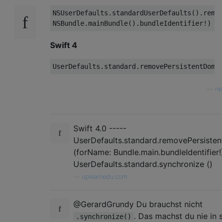
NSUserDefaults
.standardUserDefaults
()
.remo
NSBundle
.mainBundle
()
.bundleIdentifier
Swift 4
UserDefaults
.standard
.removePersistentDoma
—
ne
Swift 4.0 -----
UserDefaults.standard.removePersiste
(forName: Bundle.main.bundleIdentifier!
UserDefaults.standard.synchronize ()
—
uplearnedu.com
@GerardGrundy Du brauchst nicht
. Das machst du nie in 
.synchronize()