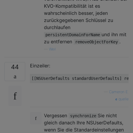
KVO-Kompatibilität ist es
wahrscheinlich besser, jeden
zurückgegebenen Schlüssel zu
durchlaufen
und ihn mit
persistentDomainForName
zu entfernen
.
removeObjectForKey
—
Weil
Einzeiler:
44
[[NSUserDefaults standardUserDefaults]
rem
—
Cameron E.
quelle
Vergessen
Sie nicht
synchronize
gleich danach Ihre NSUserDefaults,
wenn Sie die Standardeinstellungen