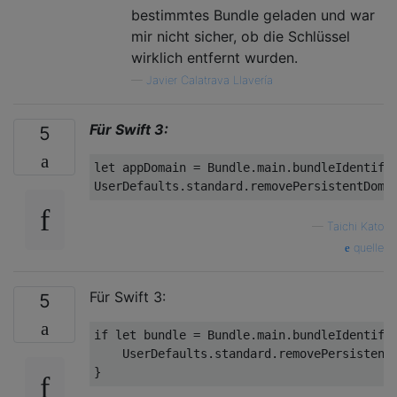
bestimmtes Bundle geladen und war
mir nicht sicher, ob die Schlüssel
wirklich entfernt wurden.
—
Javier Calatrava Llavería
Für Swift 3:
5
let
 appDomain = Bundle.main.bundleIdentifie
—
Taichi Kato
quelle
Für Swift 3:
5
if
let
 bundle = Bundle.main.bundleIdentifie
    UserDefaults.standard.removePersistentD