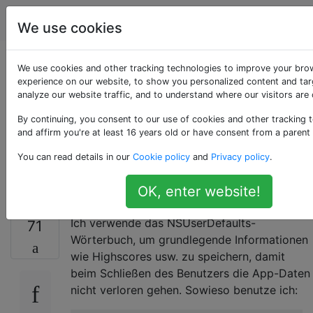
Programmierung
Tags
Account
We use cookies
Löschen Sie alle
We use cookies and other tracking technologies to improve your bro
experience on our website, to show you personalized content and tar
analyze our website traffic, and to understand where our visitors are
Schlüssel aus einem
By continuing, you consent to our use of cookies and other tracking 
NSUserDefaults-
and affirm you're at least 16 years old or have consent from a parent
You can read details in our
Cookie policy
and
Privacy policy
.
Wörterbuch iOS
OK, enter website!
Ich verwende das NSUserDefaults-
71
Wörterbuch, um grundlegende Informationen
wie Highscores usw. zu speichern, damit
beim Schließen des Benutzers die App-Daten
nicht verloren gehen. Sowieso benutze ich: