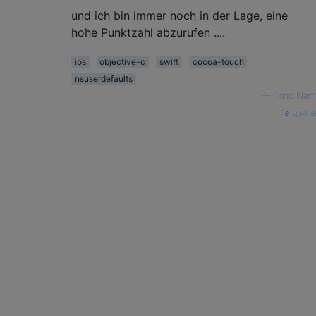
und ich bin immer noch in der Lage, eine
hohe Punktzahl abzurufen ....
ios
objective-c
swift
cocoa-touch
nsuserdefaults
—
Tono Nam
quelle