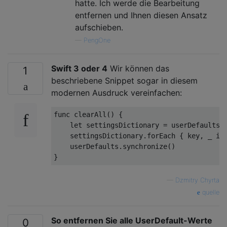
hatte. Ich werde die Bearbeitung
entfernen und Ihnen diesen Ansatz
aufschieben.
—
PengOne
Swift 3 oder 4
Wir können das
1
beschriebene Snippet sogar in diesem
modernen Ausdruck vereinfachen:
func
clearAll
()
 {

let
 settingsDictionary = userDefaults.d
    settingsDictionary.forEach { key, 
_
in
    userDefaults.synchronize()

—
Dzmitry Chyrta
quelle
So entfernen Sie alle UserDefault-Werte
0