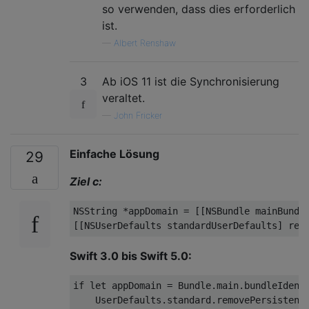
so verwenden, dass dies erforderlich
ist.
—
Albert Renshaw
3
Ab iOS 11 ist die Synchronisierung
veraltet.
—
John Fricker
Einfache Lösung
29
Ziel c:
NSString
 *appDomain = [[
NSBundle
 mainBundle
[[
NSUserDefaults
Swift 3.0 bis Swift 5.0:
if
let
 appDomain = Bundle.main.bundleIdenti
    UserDefaults.standard.removePersistentD