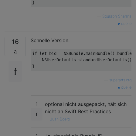
—
Sourabh Sharma
quelle
Schnelle Version:
16
if
let
 bid = NSBundle.mainBundle().bundleId
    NSUserDefaults.standardUserDefaults().r
—
superarts.org
quelle
1
optional nicht ausgepackt, hält sich
nicht an Swift Best Practices
—
Juan Boero
1
Ja, obwohl die Bundle-ID