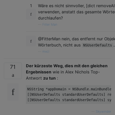
1
Wäre es nicht sinnvoller, [dict removeAl
verwenden, anstatt das gesamte Wörte
durchlaufen?
—
Fitter Man
@FitterMan nein, das entfernt nur Obje
Wörterbuch, nicht aus
.
NSUserDefaults
—
mxcl
Der kürzeste Weg, dies mit den gleichen
71
Ergebnissen
wie in Alex Nichols Top-
Antwort
zu tun
:
NSString
 *appDomain = 
NSBundle
.mainBundle.b
[[
NSUserDefaults
 standardUserDefaults] remo
[[
NSUserDefaults
—
Skywinder