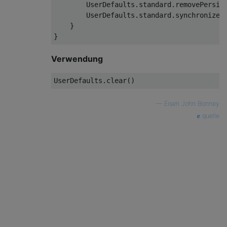
UserDefaults
.standard.removePersist
UserDefaults
.standard.synchronize()
    }

Verwendung
UserDefaults
.clear
—
Eisen John Bonney
quelle