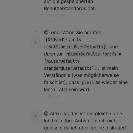
auf die gespeicherten
Benutzerstandards hat.
—
Alex Nichol
1
@Tono: Wenn Sie anrufen
[NSUserDefaults
und
resetStandardUserDefaults];
dann
tun
NSUserDefaults *prefs =
[NSUserDefaults
, ist mein
standardUserDefaults];
Verständnis (was möglicherweise
falsch ist), dass
es wieder eine
prefs
leere Tafel sein wird.
—
PengOne
@ Alex: Ja, das ist die gleiche Idee.
Ich hatte Ihre Antwort noch nicht
gelesen, da ich über meine diskutiert