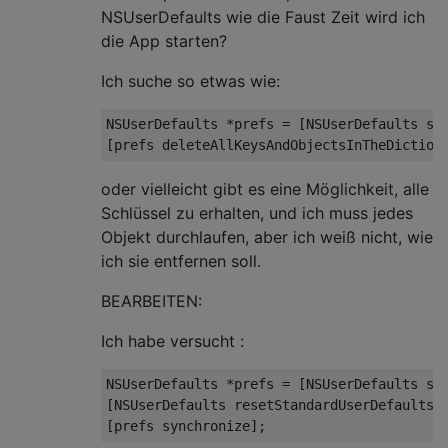
NSUserDefaults wie die Faust Zeit wird ich
die App starten?
Ich suche so etwas wie:
NSUserDefaults
 *prefs = [
NSUserDefaults
 st
oder vielleicht gibt es eine Möglichkeit, alle
Schlüssel zu erhalten, und ich muss jedes
Objekt durchlaufen, aber ich weiß nicht, wie
ich sie entfernen soll.
BEARBEITEN:
Ich habe versucht :
NSUserDefaults
 *prefs = [
NSUserDefaults
 st
[
NSUserDefaults
 resetStandardUserDefaults];