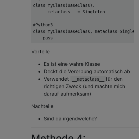
class
MyClass
(
BaseClass
):
    __metaclass__ 
=
Singleton
#Python3
class
MyClass
(
BaseClass
,
 metaclass
=
Singlet
pass
Vorteile
Es ist eine wahre Klasse
Deckt die Vererbung automatisch ab
Verwendet
für den
__metaclass__
richtigen Zweck (und machte mich
darauf aufmerksam)
Nachteile
Sind da irgendwelche?
Methode 4: