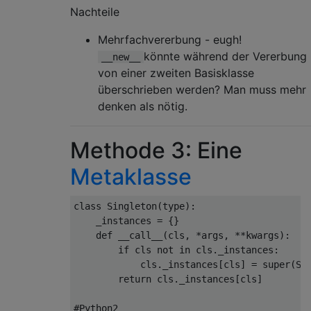
Nachteile
Mehrfachvererbung - eugh!
könnte während der Vererbung
__new__
von einer zweiten Basisklasse
überschrieben werden? Man muss mehr
denken als nötig.
Methode 3: Eine
Metaklasse
class
Singleton
(
type
):
    _instances 
=
{}
def
 __call__
(
cls
,
*
args
,
**
kwargs
):
if
 cls 
not
in
 cls
.
_instances
:
            cls
.
_instances
[
cls
]
=
 super
(
Si
return
 cls
.
_instances
[
cls
]
#Python2