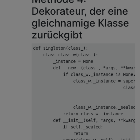
Dekorateur, der eine
gleichnamige Klasse
zurückgibt
def
 singleton
(
class_
):
class
 class_w
(
class_
):
        _instance 
=
None
def
 __new__
(
class_
,
*
args
,
**
kwarg
if
 class_w
.
_instance 
is
None
:
                class_w
.
_instance 
=
 super
(
                                    class_
                class_w
.
_instance
.
_sealed 
return
 class_w
.
_instance
def
 __init__
(
self
,
*
args
,
**
kwargs
if
 self
.
_sealed
:
return
            super
(
class_w
,
 self
).
__init__
(