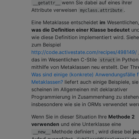
wenn Sie dabei auf eines ihrer
__getattr__
Attribute verweisen
.
myclass.attribute
Eine Metaklasse entscheidet
im
Wesentlichen,
was die Definition einer Klasse bedeutet
un
wie diese Definition implementiert wird. Siehe
zum Beispiel
http://code.activestate.com/recipes/498149/
das im Wesentlichen C-Stile
in Python
struct
mithilfe von Metaklassen neu erstellt. Der Th
Was sind einige (konkrete) Anwendungsfälle f
Metaklassen?
liefert auch einige Beispiele, sie
scheinen im Allgemeinen mit deklarativer
Programmierung in Zusammenhang zu stehen
insbesondere wie sie in ORMs verwendet wer
Wenn Sie in dieser Situation Ihre
Methode 2
verwenden
und eine Unterklasse eine
Methode definiert , wird diese bei
je
__new__
Aufruf ausgeführt,
da 