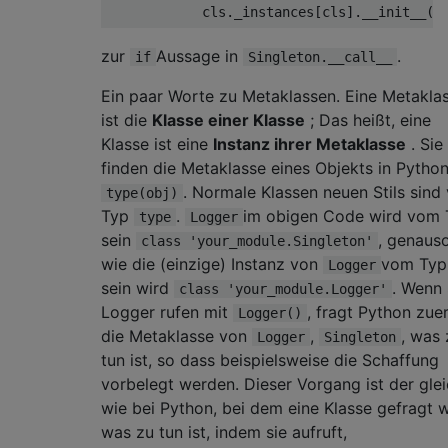
            cls
.
_instances
[
cls
].
__init__
(*
zur
Aussage in
.
if
Singleton.__call__
Ein paar Worte zu Metaklassen. Eine Metakla
ist die
Klasse einer Klasse
; Das heißt, eine
Klasse ist eine
Instanz ihrer Metaklasse
. Sie
finden die Metaklasse eines Objekts in Python
. Normale Klassen neuen Stils sind
type(obj)
Typ
.
im obigen Code wird vom 
type
Logger
sein
, genaus
class 'your_module.Singleton'
wie die (einzige) Instanz von
vom Typ
Logger
sein wird
. Wenn 
class 'your_module.Logger'
Logger rufen mit
, fragt Python zue
Logger()
die Metaklasse von
,
, was 
Logger
Singleton
tun ist, so dass beispielsweise die Schaffung
vorbelegt werden. Dieser Vorgang ist der gle
wie bei Python, bei dem eine Klasse gefragt w
was zu tun ist, indem sie aufruft,