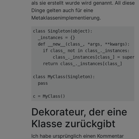
als sie erstellt wurde wird genannt. All diese
Dinge gelten auch für eine
Metaklassenimplementierung.
class
Singleton
(
object
):
  _instances 
=
{}
def
 __new__
(
class_
,
*
args
,
**
kwargs
):
if
 class_ 
not
in
 class_
.
_instances
:
        class_
.
_instances
[
class_
]
=
 super
(
return
 class_
.
_instances
[
class_
]
class
MyClass
(
Singleton
):
pass
c 
=
MyClass
()
Dekorateur, der eine
Klasse zurückgibt
Ich habe ursprünglich einen Kommentar