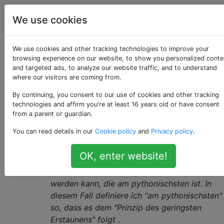
Programmierung
Tags
Account
We use cookies
Erstellen eines
We use cookies and other tracking technologies to improve your
browsing experience on our website, to show you personalized conte
and targeted ads, to analyze our website traffic, and to understand
Singletons in Python
where our visitors are coming from.
By continuing, you consent to our use of cookies and other tracking
technologies and affirm you're at least 16 years old or have consent
Diese Frage dient nicht der Diskussion, ob
945
from a parent or guardian.
das
Singleton-Entwurfsmuster
You can read details in our
Cookie policy
and
Privacy policy
.
wünschenswert ist, ein Anti-Muster ist oder
für irgendwelche Religionskriege, sondern um
OK, enter website!
zu diskutieren, wie dieses Muster in Python
am besten auf eine Weise implementiert
werden kann, die am pythonischsten ist. In
diesem Fall definiere ich "am pythonischsten"
so, dass es dem "Prinzip des geringsten
Erstaunens" folgt
.