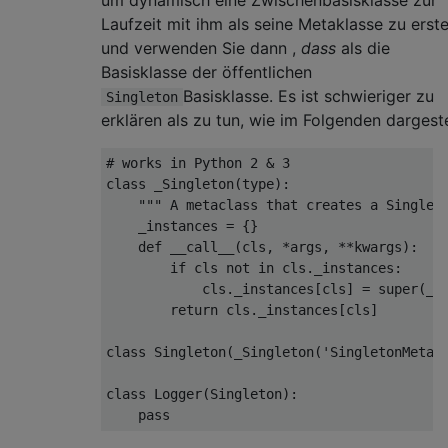
Laufzeit mit ihm als seine Metaklasse zu erste
und verwenden Sie dann ,
dass
als die
Basisklasse der öffentlichen
Basisklasse. Es ist schwieriger zu
Singleton
erklären als zu tun, wie im Folgenden dargeste
# works in Python 2 & 3
class
_Singleton
(
type
):
""" A metaclass that creates a Singlet
    _instances 
=
{}
def
 __call__
(
cls
,
*
args
,
**
kwargs
):
if
 cls 
not
in
 cls
.
_instances
:
            cls
.
_instances
[
cls
]
=
 super
(
_S
return
 cls
.
_instances
[
cls
]
class
Singleton
(
_Singleton
(
'SingletonMeta'
class
Logger
(
Singleton
):
pass