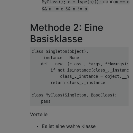
dann
MyClass(); o = type(n)();
m == n
&& m != o && n != o
Methode 2: Eine
Basisklasse
class
Singleton
(
object
):
    _instance 
=
None
def
 __new__
(
class_
,
*
args
,
**
kwargs
):
if
not
 isinstance
(
class_
.
_instance
            class_
.
_instance 
=
 object
.
__ne
return
 class_
.
_instance
class
MyClass
(
Singleton
,
BaseClass
):
pass
Vorteile
Es ist eine wahre Klasse