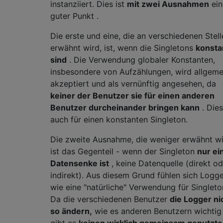
instanziiert. Dies ist
mit zwei Ausnahmen
ein
guter Punkt .
Die erste und eine, die an verschiedenen Stell
erwähnt wird, ist, wenn die Singletons
konsta
sind
. Die Verwendung globaler Konstanten,
insbesondere von Aufzählungen, wird allgeme
akzeptiert und als vernünftig angesehen, da
keiner der Benutzer sie für einen anderen
Benutzer durcheinander bringen kann
. Dies
auch für einen konstanten Singleton.
Die zweite Ausnahme, die weniger erwähnt wi
ist das Gegenteil - wenn der Singleton
nur ei
Datensenke ist
, keine Datenquelle (direkt od
indirekt). Aus diesem Grund fühlen sich Logg
wie eine "natürliche" Verwendung für Singleto
Da die verschiedenen Benutzer
die Logger ni
so ändern,
wie es anderen Benutzern wichtig 
gibt es
keinen wirklich gemeinsam genutzt