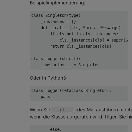
Beispielimplementierung:
class
Singleton
(
type
):
    _instances 
=
{}
def
 __call__
(
cls
,
*
args
,
**
kwargs
):
if
 cls 
not
in
 cls
.
_instances
:
            cls
.
_instances
[
cls
]
=
 super
(
Si
return
 cls
.
_instances
[
cls
]
class
Logger
(
object
):
    __metaclass__ 
=
Singleton
Oder in Python3
class
Logger
(
metaclass
=
Singleton
):
pass
Wenn Sie
jedes Mal ausführen möch
__init__
wenn die Klasse aufgerufen wird, fügen Sie h
else
: