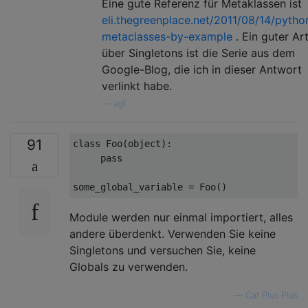
Eine gute Referenz für Metaklassen ist
eli.thegreenplace.net/2011/08/14/pytho
metaclasses-by-example
. Ein guter Art
über Singletons ist die Serie aus dem
Google-Blog, die ich in dieser Antwort
verlinkt habe.
—
agf
91
class
Foo
(
object
):
pass
some_global_variable 
=
Foo
()
Module werden nur einmal importiert, alles
andere überdenkt. Verwenden Sie keine
Singletons und versuchen Sie, keine
Globals zu verwenden.
—
Cat Plus Plus