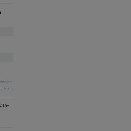
n
.
ikhmetov
quelle
ote-