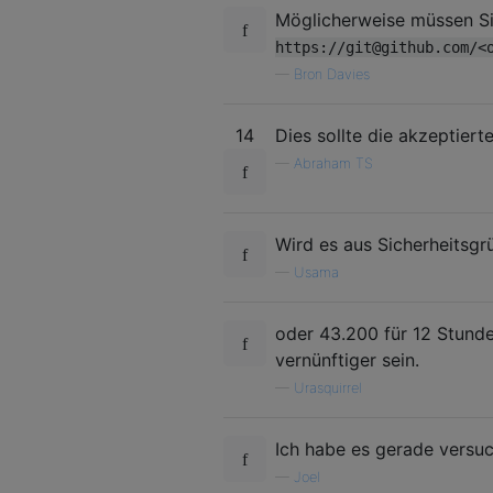
Möglicherweise müssen S
https://git@github.com/<
—
Bron Davies
14
Dies sollte die akzeptier
—
Abraham TS
Wird es aus Sicherheitsg
—
Usama
oder 43.200 für 12 Stunde
vernünftiger sein.
—
Urasquirrel
Ich habe es gerade versuc
—
Joel