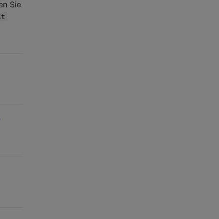
en Sie
it
e