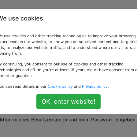
We use cookies
rt Benutzername und
e use cookies and other tracking technologies to improve your browsing
xperience on our website, to show you personalized content and targeted
ds, to analyze our website traffic, and to understand where our visitors a
oming from.
y continuing, you consent to our use of cookies and other tracking
n meinem GitHub-Konto auf meinen PC geklont.
echnologies and affirm you're at least 16 years old or have consent from 
arent or guardian.
C als auch mit meinem Laptop arbeiten, aber mit einem G
ou can read details in our
Cookie policy
and
Privacy policy
.
PC auf GitHub zu pushen oder von diesem zu ziehen, sind 
OK, enter website!
rforderlich, aber nicht, wenn ich den Laptop benutze!
eraktion meinen Benutzernamen und mein Passwort eingeben