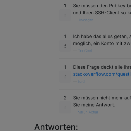
1
Sie müssen den Pubkey be
und Ihren SSH-Client so k
—
Jwodder
1
Ich habe das alles getan,
möglich, ein Konto mit z
—
TooCooL
1
Diese Frage deckt alle Ihr
stackoverflow.com/quest
—
ford
2
Sie müssen nicht mehr auf
Sie meine Antwort.
—
Varun Achar
Antworten: