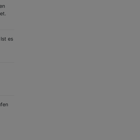
ren
et.
Ist es
üfen