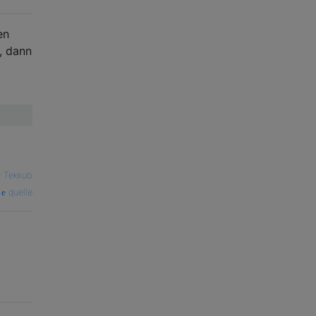
en
, dann
—
Tekkub
quelle