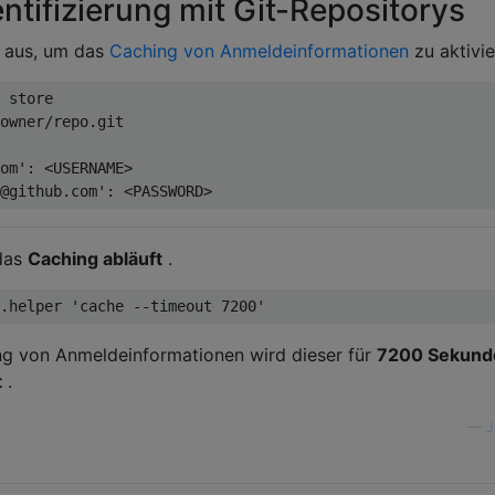
tifizierung mit Git-Repositorys
l aus, um das
Caching von Anmeldeinformationen
zu aktivie
 store

owner/repo.git

om': <USERNAME>

 das
Caching abläuft
.
g von Anmeldeinformationen wird dieser für
7200 Sekund
t
.
—
J