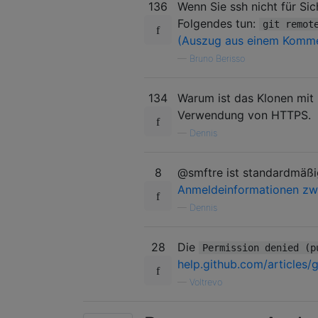
136
Wenn Sie ssh nicht für Si
Folgendes tun:
git remot
(Auszug aus einem Komme
—
Bruno Berisso
134
Warum ist das Klonen mit 
Verwendung von HTTPS.
—
Dennis
8
@smftre ist standardmäßig
Anmeldeinformationen zw
—
Dennis
28
Die
Permission denied (p
help.github.com/articles/
—
Voltrevo