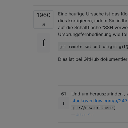
Eine häufige Ursache ist das K
1960
dies korrigieren, indem Sie in I
auf die Schaltfläche "SSH verwe
Ursprungsfernbedienung wie folg
Dies ist bei GitHub dokumentier
61
Und um herauszufinden , w
stackoverflow.com/a/24
)
git://new.url.here
—
Johan Kool