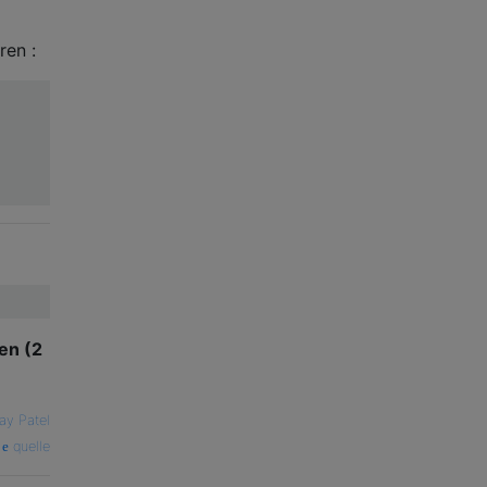
ren :
en (2
ay Patel
quelle