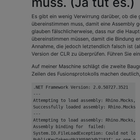
muss. (Ja tut es.)
Es gibt ein wenig Verwirrung darüber, ob di
übereinstimmen muss, damit eine Assembly g
glauben fälschlicherweise, dass nur die Haup
übereinstimmen müssen, damit die Bindung erfo
Annahme, die jedoch letztendlich falsch ist (ab 
Version der CLR zu überprüfen. Führen Sie ei
Auf meiner Maschine schlägt die zweite Baugr
Zeilen des Fusionsprotokolls machen deutlich
.
NET 
Framework
Version
:
2.0
.
50727.3521
---
Attempting
 to load assembly
:
Rhino
.
Mocks
,
Successfully
 loaded assembly
:
Rhino
.
Mocks
,
---
Attempting
 to load assembly
:
Rhino
.
Mocks
,
Assembly
 binding 
for
  failed
:
System
.
IO
.
FileLoadException
:
Could
not
 loa
PublicKeyToken=0b3305902db7183f'
or
 one 
of