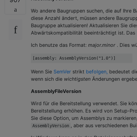
Wo andere Baugruppen suchen, die auf Ihre 
diese Anzahl ändert, müssen andere Baugrupp
Baugruppe aktualisieren! Aktualisieren Sie die
Abwärtskompatibilität beeinträchtigt ist. Das
Ich benutze das Format:
major.minor
. Dies wü
[
assembly
:
AssemblyVersion
(
"1.0"
)]
Wenn Sie
SemVer
strikt
befolgen,
bedeutet die
wenn sich die
wichtigsten
Änderungen ergeben,
AssemblyFileVersion
Wird für die Bereitstellung verwendet. Sie kö
Bereitstellung erhöhen. Es wird von Setup-
Sie diese Option, um Assemblys zu markieren,
, aber aus verschiedenen Bui
AssemblyVersion