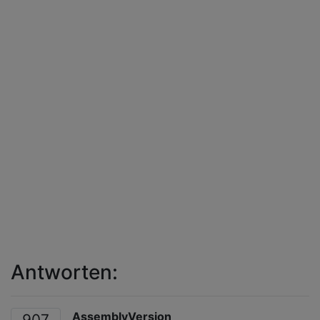
Antworten:
AssemblyVersion
907