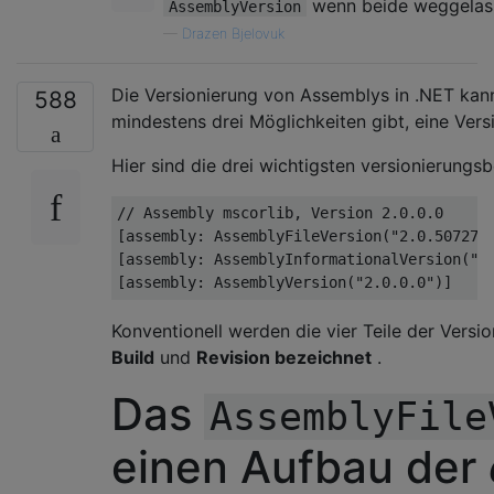
wenn beide weggelas
AssemblyVersion
—
Drazen Bjelovuk
Die Versionierung von Assemblys in .NET kann
588
mindestens drei Möglichkeiten gibt, eine Ver
Hier sind die drei wichtigsten versionierung
// Assembly mscorlib, Version 2.0.0.0
[
assembly
:
AssemblyFileVersion
(
"2.0.50727.
[
assembly
:
AssemblyInformationalVersion
(
"2
[
assembly
:
AssemblyVersion
(
"2.0.0.0"
)]
Konventionell werden die vier Teile der Versi
Build
und
Revision bezeichnet
.
Das
AssemblyFile
einen Aufbau der