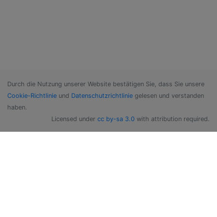
Durch die Nutzung unserer Website bestätigen Sie, dass Sie unsere
Cookie-Richtlinie
und
Datenschutzrichtlinie
gelesen und verstanden
haben.
Licensed under
cc by-sa 3.0
with attribution required.