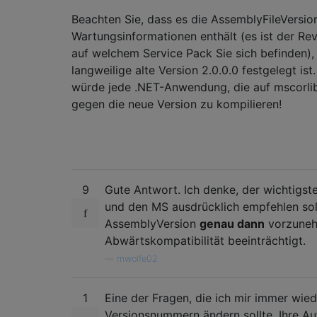
Beachten Sie, dass es die AssemblyFileVersion 
Wartungsinformationen enthält (es ist der Revi
auf welchem ​​Service Pack Sie sich befinden)
langweilige alte Version 2.0.0.0 festgelegt i
würde jede .NET-Anwendung, die auf mscorlib.
gegen die neue Version zu kompilieren!
9
Gute Antwort. Ich denke, der wichtigst
und den MS ausdrücklich empfehlen soll
AssemblyVersion
genau dann
vorzune
Abwärtskompatibilität beeinträchtigt.
—
mwolfe02
1
Eine der Fragen, die ich mir immer wiede
Versionsnummern ändern sollte. Ihre A