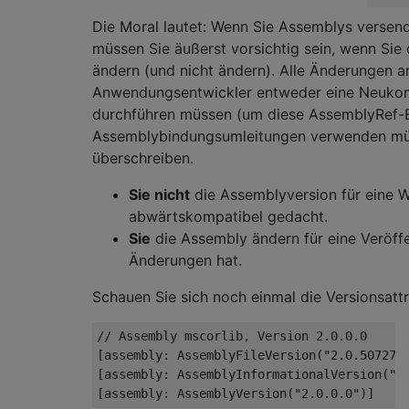
Die Moral lautet: Wenn Sie Assemblys versend
müssen Sie äußerst vorsichtig sein, wenn Sie
ändern (und nicht ändern). Alle Änderungen 
Anwendungsentwickler entweder eine Neukomp
durchführen müssen (um diese AssemblyRef-Ei
Assemblybindungsumleitungen verwenden müs
überschreiben.
Sie nicht
die Assemblyversion für eine W
abwärtskompatibel gedacht.
Sie
die Assembly ändern für eine Veröffe
Änderungen hat.
Schauen Sie sich noch einmal die Versionsattr
// Assembly mscorlib, Version 2.0.0.0
[
assembly
:
AssemblyFileVersion
(
"2.0.50727.
[
assembly
:
AssemblyInformationalVersion
(
"2
[
assembly
:
AssemblyVersion
(
"2.0.0.0"
)]