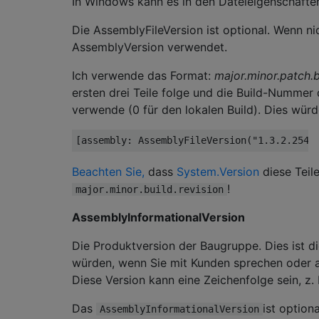
In Windows kann es in den Dateieigenschafte
Die AssemblyFileVersion ist optional. Wenn n
AssemblyVersion verwendet.
Ich verwende das Format:
major.minor.patch.b
ersten drei Teile folge und die Build-Nummer d
verwende (0 für den lokalen Build). Dies würd
[
assembly
:
AssemblyFileVersion
(
"1.3.2.254"
Beachten Sie,
dass
System.Version
diese Teil
!
major.minor.build.revision
AssemblyInformationalVersion
Die Produktversion der Baugruppe. Dies ist d
würden, wenn Sie mit Kunden sprechen oder a
Diese Version kann eine Zeichenfolge sein, z. 
Das
ist option
AssemblyInformationalVersion