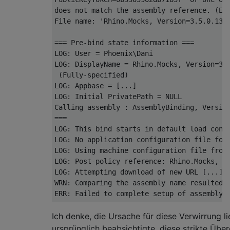
does not match the assembly reference. (Exc
File name: '
Rhino
.
Mocks
,
Version
=
3.5
.
0.133
=== Pre-bind state information ===

LOG: User = Phoenix\Dani

LOG: DisplayName = Rhino.Mocks, Version=3.5
 (Fully-specified)

LOG: Appbase = [...]

LOG: Initial PrivatePath = NULL

Calling assembly : AssemblyBinding, Version
===

LOG: This bind starts in default load conte
LOG: No application configuration file foun
LOG: Using machine configuration file from 
LOG: Post-policy reference: Rhino.Mocks, Ve
LOG: Attempting download of new URL [...].

WRN: Comparing the assembly name resulted i
ERR: Failed to complete setup of assembly 
Ich denke, die Ursache für diese Verwirrung l
ursprünglich beabsichtigte, diese strikte Übe