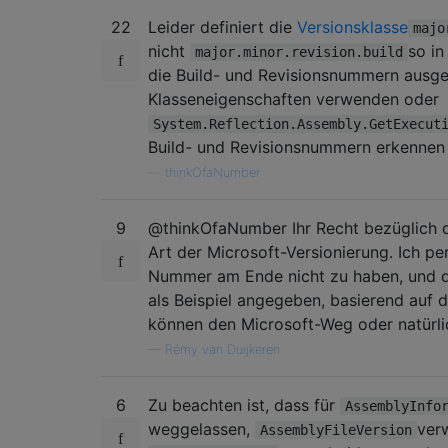
22
Leider definiert die
Versionsklasse
majo
nicht
so i
major.minor.revision.build
die Build- und Revisionsnummern ausge
Klasseneigenschaften verwenden oder
System.Reflection.Assembly.GetExecut
Build- und Revisionsnummern erkennen
—
thinkOfaNumber
9
@thinkOfaNumber Ihr Recht bezüglich de
Art der Microsoft-Versionierung. Ich per
Nummer am Ende nicht zu haben, und d
als Beispiel angegeben, basierend auf 
können den Microsoft-Weg oder natürli
—
Rémy van Duijkeren
6
Zu beachten ist, dass für
AssemblyInfo
weggelassen,
ver
AssemblyFileVersion