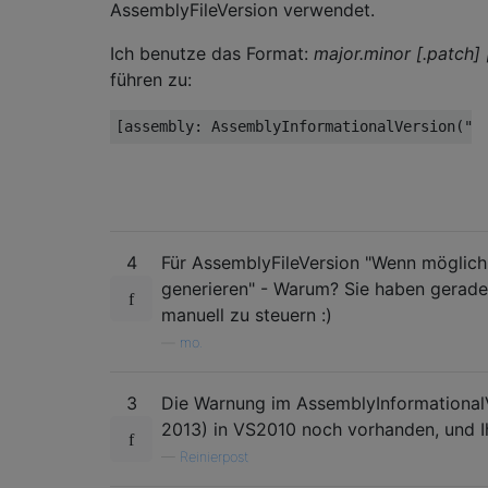
AssemblyFileVersion verwendet.
Ich benutze das Format:
major.minor [.patch] 
führen zu:
[
assembly
:
AssemblyInformationalVersion
(
"1
4
Für AssemblyFileVersion "Wenn möglich,
generieren" - Warum? Sie haben gerade 
manuell zu steuern :)
—
mo.
3
Die Warnung im AssemblyInformationalV
2013) in VS2010 noch vorhanden, und Ih
—
Reinierpost