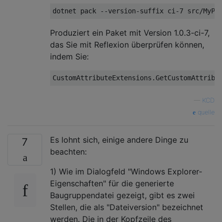
dotnet pack 
--
version
-
suffix ci
-
7
 src
/
MyPr
Produziert ein Paket mit Version 1.0.3-ci-7,
das Sie mit Reflexion überprüfen können,
indem Sie:
CustomAttributeExtensions
.
GetCustomAttribu
—
KCD
quelle
Es lohnt sich, einige andere Dinge zu
7
beachten:
1) Wie im Dialogfeld "Windows Explorer-
Eigenschaften" für die generierte
Baugruppendatei gezeigt, gibt es zwei
Stellen, die als "Dateiversion" bezeichnet
werden. Die in der Kopfzeile des