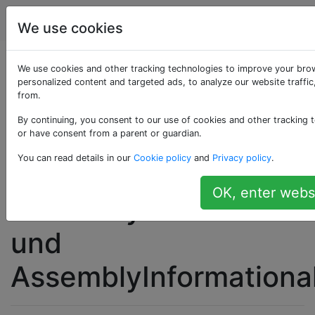
Programmierung
Tags
Account
We use cookies
Was sind die
We use cookies and other tracking technologies to improve your bro
personalized content and targeted ads, to analyze our website traffi
from.
Unterschiede
By continuing, you consent to our use of cookies and other tracking t
zwischen
or have consent from a parent or guardian.
You can read details in our
Cookie policy
and
Privacy policy
.
AssemblyVersion,
OK, enter webs
AssemblyFileVersion
und
AssemblyInformationa