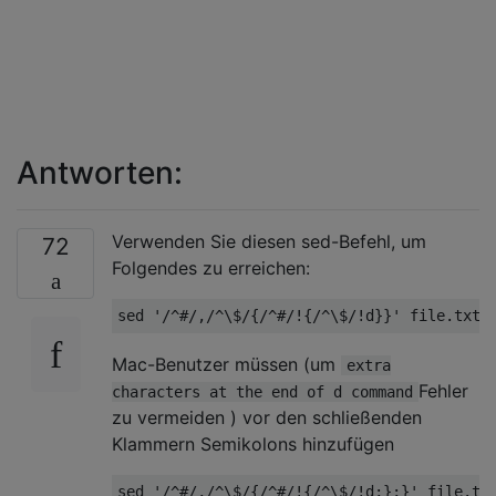
Antworten:
Verwenden Sie diesen sed-Befehl, um
72
Folgendes zu erreichen:
sed 
'/^#/,/^\$/{/^#/!{/^\$/!d}}'
file
Mac-Benutzer müssen (um
extra
Fehler
characters at the end of d command
zu vermeiden ) vor den schließenden
Klammern Semikolons hinzufügen
sed 
'/^#/,/^\$/{/^#/!{/^\$/!d;};}'
file