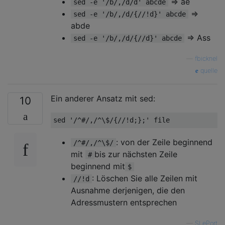
=> ae
sed -e '/b/,/d/d' abcde
=>
sed -e '/b/,/d/{//!d}' abcde
abde
=> Ass
sed -e '/b/,/d/{//d}' abcde
—
fbicknel
quelle
Ein anderer Ansatz mit sed:
10
sed 
'/^#/,/^\$/{//!d;};'
file
: von der Zeile beginnend
/^#/,/^\$/
mit
bis zur nächsten Zeile
#
beginnend mit
$
: Löschen Sie alle Zeilen mit
//!d
Ausnahme derjenigen, die den
Adressmustern entsprechen
—
SLePort