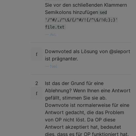
Sie vor den schließenden Klammern
Semikolons hinzufügen
sed
'/^#/,/^\$/{/^#/!{/^\$/!d;};}'
file.txt
—
AvL
Downvoted als Lösung von @sleport
ist prägnanter.
—
Neil
2
Ist das der Grund für eine
Ablehnung? Wenn Ihnen eine Antwort
gefällt, stimmen Sie sie ab.
Downvote ist normalerweise für eine
Antwort gedacht, die das Problem
von OP nicht löst. Da OP diese
Antwort akzeptiert hat, bedeutet
dies, dass es für OP funktioniert hat.