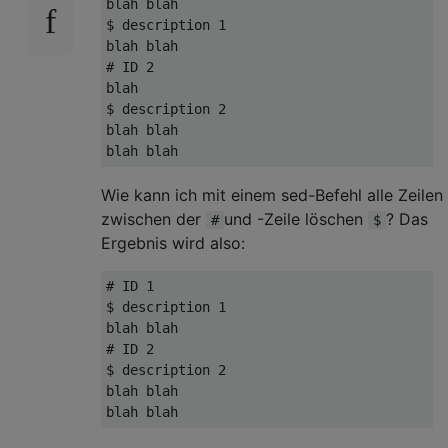
$ 
description 
1
# ID 2
$ 
description 
2
blah blah

Wie kann ich mit einem sed-Befehl alle Zeilen
zwischen der
und -Zeile löschen
? Das
#
$
Ergebnis wird also:
# ID 1
$ 
description 
1
# ID 2
$ 
description 
2
blah blah
