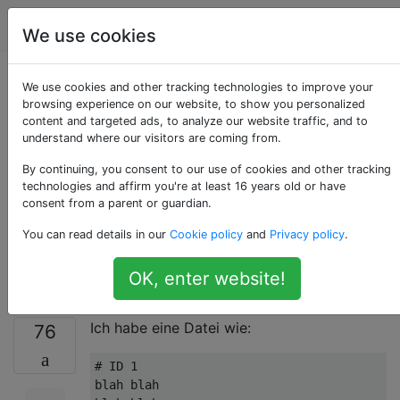
Programmierung
Tags
Account
We use cookies
Verwenden Sie sed,
We use cookies and other tracking technologies to improve your
browsing experience on our website, to show you personalized
content and targeted ads, to analyze our website traffic, and to
um alle Zeilen
understand where our visitors are coming from.
zwischen zwei
By continuing, you consent to our use of cookies and other tracking
technologies and affirm you're at least 16 years old or have
consent from a parent or guardian.
übereinstimmenden
You can read details in our
Cookie policy
and
Privacy policy
.
Mustern zu löschen
OK, enter website!
Ich habe eine Datei wie:
76
# ID 1
blah blah
