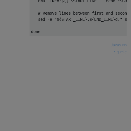
   END_LINE=
"
$(( $START_LINE + `echo 
"
$GRE
# Remove lines between first and second
   sed -e 
"
${START_LINE}
,
${END_LINE}
d;"
$F
done
—
Javasuns
quelle