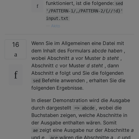
funktioniert, ist die folgende:
sed
'/PATTERN-1/,/PATTERN-2/{//!d}'
input.txt
—
Akito
Wenn Sie im Allgemeinen eine Datei mit
16
dem Inhalt des Formulars
abcde haben
,
wobei Abschnitt
a
vor Muster
b steht
,
Abschnitt
c
vor Muster
d steht
, dann
Abschnitt
e
folgt und Sie die folgenden
Befehle anwenden , erhalten Sie die
sed
folgenden Ergebnisse.
In dieser Demonstration wird die Ausgabe
durch dargestellt
, wobei die
=> abcde
Buchstaben zeigen, welche Abschnitte in
der Ausgabe enthalten wären. Somit
zeigt eine Ausgabe nur der Abschnitte
a
ae
und
e
,
wären die Abschnitte
a
,
c
und
ace