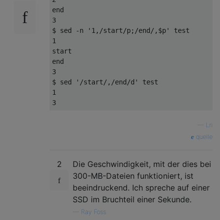
end
3
$ sed -n 
'1,/start/p;/end/,$p'
test
1
start
end
3
$ sed 
'/start/,/end/d'
test
1
3
—
Lri
quelle
2
Die Geschwindigkeit, mit der dies bei
300-MB-Dateien funktioniert, ist
beeindruckend. Ich spreche auf einer
SSD im Bruchteil einer Sekunde.
—
Ray Foss