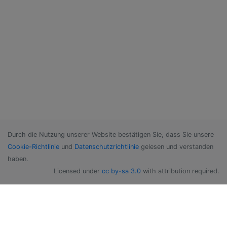
Durch die Nutzung unserer Website bestätigen Sie, dass Sie unsere
Cookie-Richtlinie
und
Datenschutzrichtlinie
gelesen und verstanden
haben.
Licensed under
cc by-sa 3.0
with attribution required.