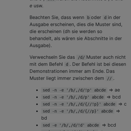
e
usw.
Beachten Sie, dass wenn
oder
in der
b
d
Ausgabe erscheinen, dies die Muster sind,
die erscheinen (dh sie werden so
behandelt, als wären sie Abschnitte in der
Ausgabe).
Verwechseln Sie das
Muster auch nicht
/d/
mit dem Befehl
. Der Befehl ist bei diesen
d
Demonstrationen immer am Ende. Das
Muster liegt immer zwischen dem
.
//
=> ae
sed -n -e '/b/,/d/!p' abcde
=> bcd
sed -n -e '/b/,/d/p' abcde
=> c
sed -n -e '/b/,/d/{//!p}' abcde
=>
sed -n -e '/b/,/d/{//p}' abcde
bd
=> bcd
sed -e '/b/,/d/!d' abcde