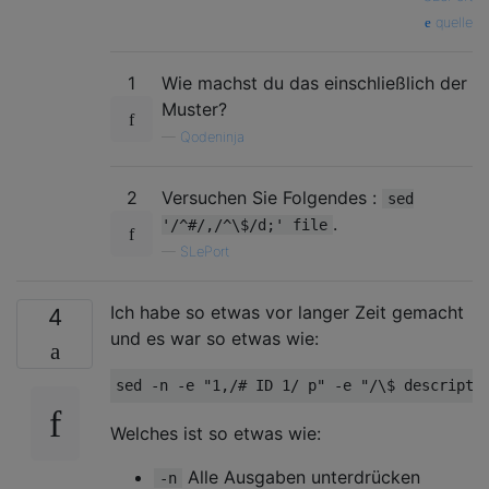
quelle
1
Wie machst du das einschließlich der
Muster?
—
Qodeninja
2
Versuchen Sie Folgendes :
sed
.
'/^#/,/^\$/d;' file
—
SLePort
Ich habe so etwas vor langer Zeit gemacht
4
und es war so etwas wie:
sed -n -e 
"1,/# ID 1/ p"
 -e 
"/\$ descripti
Welches ist so etwas wie:
Alle Ausgaben unterdrücken
-n