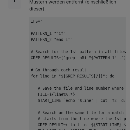
Mustern werden entfernt (einschließlich
dieser).
IFS=
'

'
PATTERN_1=
"^if"
PATTERN_2=
"end if"
# Search for the 1st pattern in all files 
GREP_RESULTS=(`grep -nRi 
"
$PATTERN_1
"
 .`)

# Go through each result
for
 line 
in
"
${GREP_RESULTS[@]}
"
; 
do
# Save the file and line number where t
   FILE=
${line%%:*}
   START_LINE=`
echo
"
$line
"
 | cut -f2 -d:`

# Search on the same file for a match o
# starts from the line where the 1st pa
   GREP_RESULT=(`tail -n +
${START_LINE}
$F