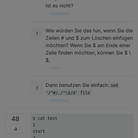
Ist es nicht?
—
Anubhava
Wie würden Sie das tun, wenn Sie die
Zeilen # und $ zum Löschen einfügen
möchten? Wenn Sie $ am Ende einer
Zeile finden möchten, können Sie $ \
$,
—
Timo
Dann benutzen Sie einfach:
sed
'/^#/,/^\$/d' file
—
anubhava
48
$ cat test

start
2