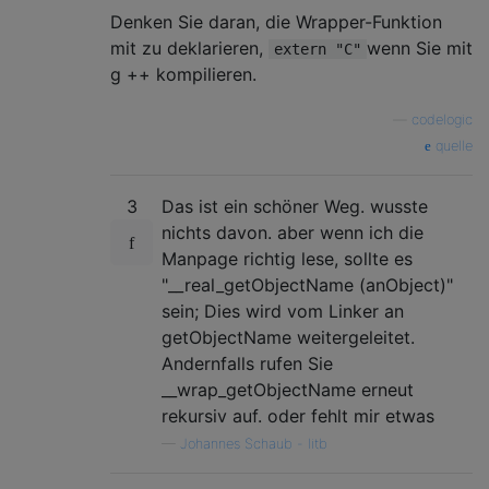
Denken Sie daran, die Wrapper-Funktion
mit zu deklarieren,
wenn Sie mit
extern "C"
g ++ kompilieren.
—
codelogic
quelle
3
Das ist ein schöner Weg. wusste
nichts davon. aber wenn ich die
Manpage richtig lese, sollte es
"__real_getObjectName (anObject)"
sein; Dies wird vom Linker an
getObjectName weitergeleitet.
Andernfalls rufen Sie
__wrap_getObjectName erneut
rekursiv auf. oder fehlt mir etwas
—
Johannes Schaub - litb