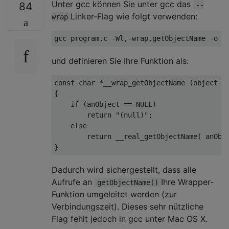
Unter gcc können Sie unter gcc das
84
--
Linker-Flag wie folgt verwenden:
wrap
und definieren Sie Ihre Funktion als:
const
char
 *__wrap_getObjectName (object *a
{

if
 (anObject == 
NULL
)

return
"(null)"
;

else
return
 __real_getObjectName( anObj
Dadurch wird sichergestellt, dass alle
Aufrufe an
Ihre Wrapper-
getObjectName()
Funktion umgeleitet werden (zur
Verbindungszeit). Dieses sehr nützliche
Flag fehlt jedoch in gcc unter Mac OS X.