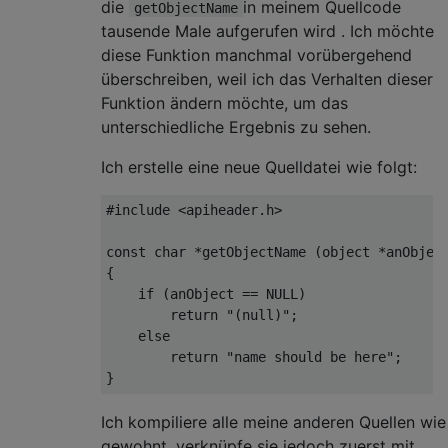
die
in meinem Quellcode
getObjectName
tausende Male aufgerufen wird . Ich möchte
diese Funktion manchmal vorübergehend
überschreiben, weil ich das Verhalten dieser
Funktion ändern möchte, um das
unterschiedliche Ergebnis zu sehen.
Ich erstelle eine neue Quelldatei wie folgt:
#
include
<apiheader.h>    
const
char
 *
getObjectName
(object *anObjec
{

if
 (anObject == 
NULL
)

return
"(null)"
;

else
return
"name should be here"
;

Ich kompiliere alle meine anderen Quellen wie
gewohnt, verknüpfe sie jedoch zuerst mit