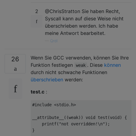
2
@ChrisStratton Sie haben Recht,
Syscall kann auf diese Weise nicht
überschrieben werden. Ich habe
meine Antwort bearbeitet.
—
Qrdl
Wenn Sie GCC verwenden, können Sie Ihre
26
Funktion festlegen
. Diese
können
weak
durch nicht schwache Funktionen
überschrieben
werden:
test.c
:
#
include
<stdio.h>
__attribute__((weak)) 
void
test
(
void
)
{ 

printf
(
"not overridden!\n"
); 

}
