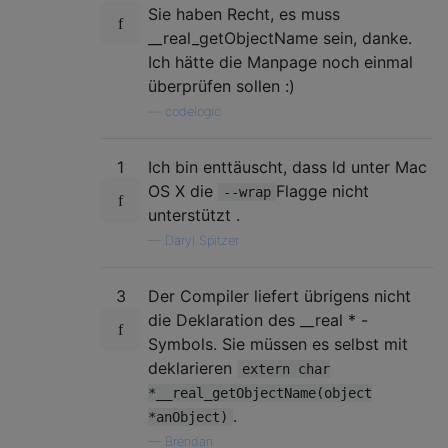
Sie haben Recht, es muss
__real_getObjectName sein, danke.
Ich hätte die Manpage noch einmal
überprüfen sollen :)
—
codelogic
1
Ich bin enttäuscht, dass ld unter Mac
OS X die
Flagge nicht
--wrap
unterstützt .
—
Daryl Spitzer
3
Der Compiler liefert übrigens nicht
die Deklaration des __real * -
Symbols. Sie müssen es selbst mit
deklarieren
extern char
*__real_getObjectName(object
.
*anObject)
—
Brendan