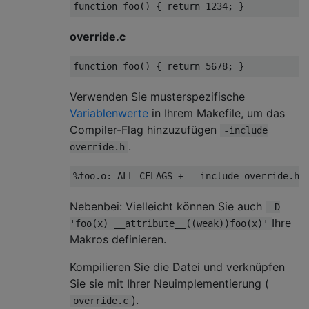
function 
foo
()
{ 
return
1234
override.c
function 
foo
()
{ 
return
5678
Verwenden Sie musterspezifische
Variablenwerte
in Ihrem Makefile, um das
Compiler-Flag hinzuzufügen
-include
.
override.h
%foo.o: ALL_CFLAGS += -include 
override
Nebenbei: Vielleicht können Sie auch
-D
Ihre
'foo(x) __attribute__((weak))foo(x)'
Makros definieren.
Kompilieren Sie die Datei und verknüpfen
Sie sie mit Ihrer Neuimplementierung (
).
override.c