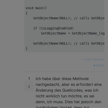
void
main
()
{

    GetObjectName(
NULL
); 
// calls GetObjec
if
 (isLoggingEnabled)

        GetObjectName = GetObjectName_loggi
    GetObjectName(
NULL
); 
// calls GetObjec
—
Chris Peterson
quelle
1
Ich habe über diese Methode
nachgedacht, aber es erfordert eine
Änderung des Quellcodes, was ich
nicht wirklich tun möchte, es sei
denn, ich muss. Dies hat jedoch den
zusätzlichen Vorteil, dass zur