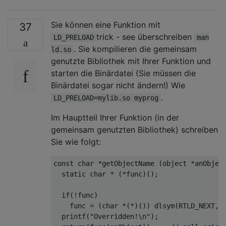
Sie können eine Funktion mit
37
trick - see überschreiben
LD_PRELOAD
man
. Sie kompilieren die gemeinsam
ld.so
genutzte Bibliothek mit Ihrer Funktion und
starten die Binärdatei (Sie müssen die
Binärdatei sogar nicht ändern!) Wie
.
LD_PRELOAD=mylib.so myprog
Im Hauptteil Ihrer Funktion (in der
gemeinsam genutzten Bibliothek) schreiben
Sie wie folgt:
const
char
 *
getObjectName
(object *anObjec
static
char
 * (*func)();

if
(!func)

    func = (
char
 *(*)()) dlsym(RTLD_NEXT, 
printf
(
"Overridden!\n"
);     
