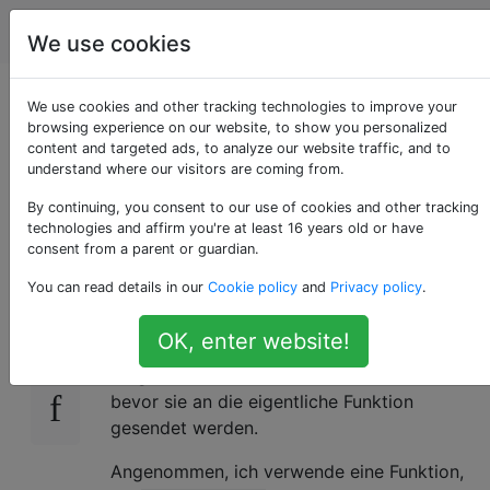
Programmierung
Tags
Account
We use cookies
Überschreiben Sie
We use cookies and other tracking technologies to improve your
browsing experience on our website, to show you personalized
content and targeted ads, to analyze our website traffic, and to
einen
understand where our visitors are coming from.
Funktionsaufruf in C.
By continuing, you consent to our use of cookies and other tracking
technologies and affirm you're at least 16 years old or have
consent from a parent or guardian.
You can read details in our
Cookie policy
and
Privacy policy
.
Ich möchte bestimmte Funktionsaufrufe an
71
verschiedene APIs überschreiben, um die
OK, enter website!
Aufrufe zu protokollieren, aber ich möchte
möglicherweise auch Daten bearbeiten,
bevor sie an die eigentliche Funktion
gesendet werden.
Angenommen, ich verwende eine Funktion,