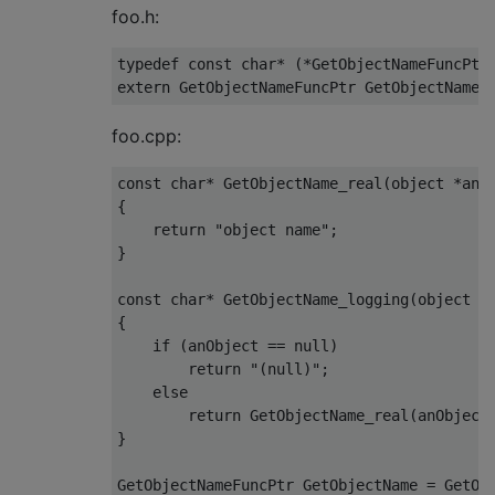
foo.h:
typedef
const
char
extern
foo.cpp:
const
char
* 
GetObjectName_real
(object *anO
{

return
"object name"
;

}

const
char
* 
GetObjectName_logging
(object *
{

if
 (anObject == null)

return
"(null)"
;

else
return
 GetObjectName_real(anObject)
}

GetObjectNameFuncPtr GetObjectName = GetObj