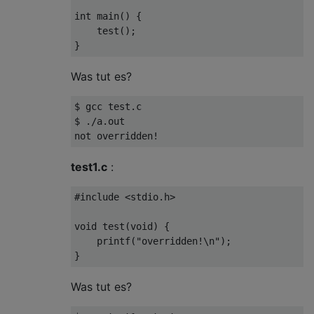
int
main
()
{

    test();

Was tut es?
$ gcc test.c

not
test1.c
:
#
include
<stdio.h>
void
test
(
void
)
{

printf
(
"overridden!\n"
);

Was tut es?