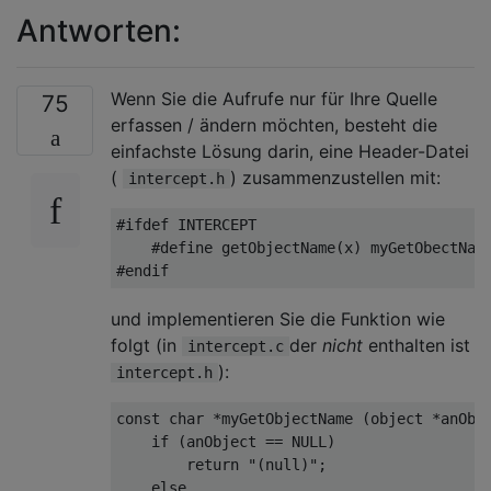
Antworten:
Wenn Sie die Aufrufe nur für Ihre Quelle
75
erfassen / ändern möchten, besteht die
einfachste Lösung darin, eine Header-Datei
(
) zusammenzustellen mit:
intercept.h
#
ifdef
 INTERCEPT
#
define
 getObjectName(x) myGetObectNam
#
endif
und implementieren Sie die Funktion wie
folgt (in
der
nicht
enthalten ist
intercept.c
):
intercept.h
const
char
 *
myGetObjectName
(object *anObj
if
 (anObject == 
NULL
)

return
"(null)"
;

else