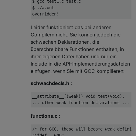
$ gcc test1.c test.c

$ ./a.out

Leider funktioniert das bei anderen
Compilern nicht. Sie können jedoch die
schwachen Deklarationen, die
überschreibbare Funktionen enthalten, in
ihrer eigenen Datei haben und nur ein
Include in die API-Implementierungsdateien
einfügen, wenn Sie mit GCC kompilieren:
schwachdecls.h
:
__attribute__((weak)) 
void
test
(
void
)
;

functions.c
:
/* for GCC, these will become weak definit
#
ifdef
 __GNUC__