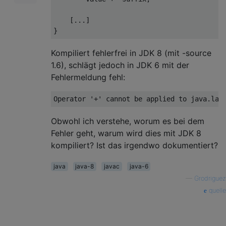
[...]
}
Kompiliert fehlerfrei in JDK 8 (mit -source
1.6), schlägt jedoch in JDK 6 mit der
Fehlermeldung fehl:
Operator
'+'
 cannot be applied to java
.
lan
Obwohl ich verstehe, worum es bei dem
Fehler geht, warum wird dies mit JDK 8
kompiliert? Ist das irgendwo dokumentiert?
java
java-8
javac
java-6
—
Grodriguez
quelle