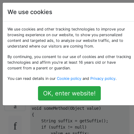
Programmierung
Tags
Account
We use cookies
Der Operator '+' kann
We use cookies and other tracking technologies to improve your
browsing experience on our website, to show you personalized
content and targeted ads, to analyze our website traffic, and to
nicht auf Objekt und
understand where our visitors are coming from.
Zeichenfolge
By continuing, you consent to our use of cookies and other tracking
technologies and affirm you're at least 16 years old or have
consent from a parent or guardian.
angewendet werden
You can read details in our
Cookie policy
and
Privacy policy
.
OK, enter website!
Der folgende Code:
12
void
 someMethod
(
Object
 value
)
{
String
 suffix 
=
 getSuffix
();
if
(
suffix 
!=
null
)
        value 
+=
 suffix
;