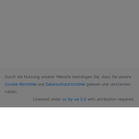
Durch die Nutzung unserer Website bestätigen Sie, dass Sie unsere
Cookie-Richtlinie
und
Datenschutzrichtlinie
gelesen und verstanden
haben.
Licensed under
cc by-sa 3.0
with attribution required.