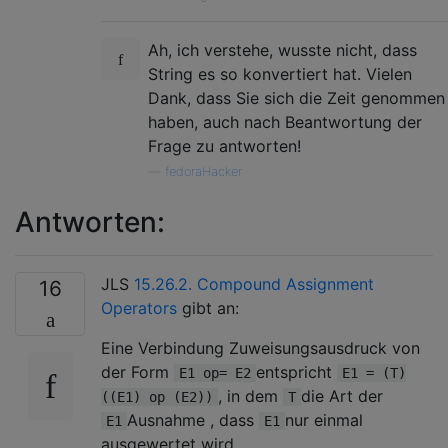
Ah, ich verstehe, wusste nicht, dass
String es so konvertiert hat. Vielen
Dank, dass Sie sich die Zeit genommen
haben, auch nach Beantwortung der
Frage zu antworten!
—
fedoraHacker
Antworten:
JLS
15.26.2. Compound Assignment
16
Operators
gibt an:
Eine Verbindung Zuweisungsausdruck von
der Form
entspricht
E1 op= E2
E1 = (T)
, in dem
die Art der
((E1) op (E2))
T
Ausnahme , dass
nur einmal
E1
E1
ausgewertet wird.