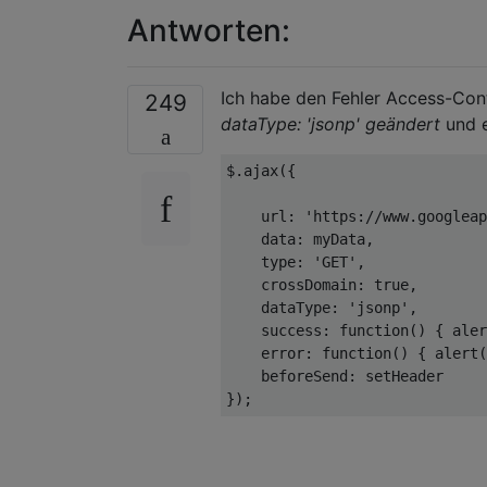
}
Antworten:
</script>
...
...
Ich habe den Fehler Access-Con
<div
data-role
=
"content"
>
249
<input
type
=
"button"
value
dataType: 'jsonp' geändert
und 
<input
type
=
"button"
value
<input
type
=
"button"
value
$
.
ajax
({
</div>
<!-- /content -->
    url
:
'https://www.googleap
    data
:
 myData
,
    type
:
'GET'
,
    crossDomain
:
true
,
    dataType
:
'jsonp'
,
    success
:
function
()
{
 aler
    error
:
function
()
{
 alert
(
    beforeSend
:
});