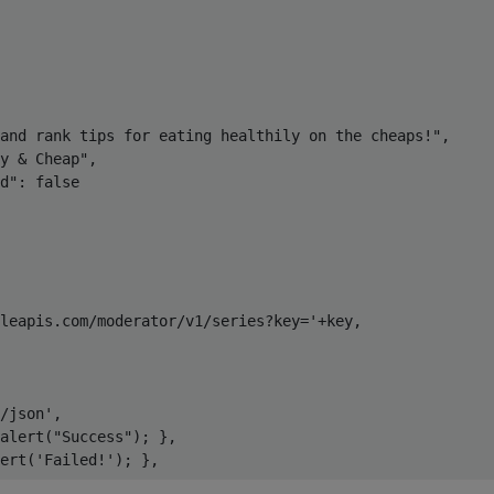
and rank tips for eating healthily on the cheaps!"
,
y & Cheap"
,
d"
:
false
leapis.com/moderator/v1/series?key='
+
key
,
/json'
,
alert
(
"Success"
);
},
ert
(
'Failed!'
);
},