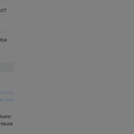
bt?
lbe
Tanweer
quelle
 kann
 Hause