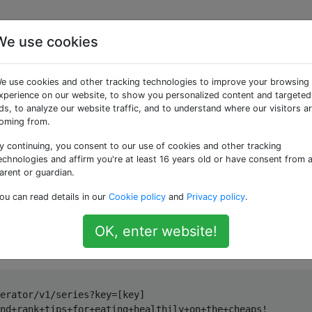
We use cookies
llow-Origin-Fehler bei
e use cookies and other tracking technologies to improve your browsing
uery-Posts an Google-
xperience on our website, to show you personalized content and targeted
ds, to analyze our website traffic, and to understand where our visitors a
oming from.
y continuing, you consent to our use of cookies and other tracking
echnologies and affirm you're at least 16 years old or have consent from 
arent or guardian.
cess-Control-Allow-Origin' gelesen, aber ich verstehe nicht,
ou can read details in our
Cookie policy
and
Privacy policy
.
OK, enter website!
ator-API, aber wenn ich versuche,
eine neue Serie hinzuzuf
erator/v1/series?key=[key]
nd
+
rank
+
tips
+
for
+
eating
+
healthily
+
on
+
the
+
cheaps
!