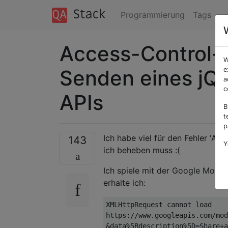
Programmierung
Tags
Access-Control-A
W
Senden eines jQ
e
a
c
APIs
B
t
p
Ich habe viel für den Fehler 'Ac
143
Y
ich beheben muss :(
Ich spiele mit der Google Moder
erhalte ich:
XMLHttpRequest
 cannot load 
https
:
//www.googleapis.com/mod
&
data
%
5Bdescription
%
5D
=
Share
+
a