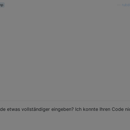
np
—
rubd
ization'
,
 token
);
.
user
.
login
(
scope
);
;
ode etwas vollständiger eingeben? Ich konnte Ihren Code ni
er
.
checkLogin
(
scope
);