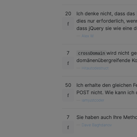
20
Ich denke nicht, dass das
dies nur erforderlich, wen
dass jQuery sie wie eine
—
Alex W
7
wird nicht ge
crossDomain
domänenübergreifende Ko
—
Hitautodestruct
50
Ich erhalte den gleichen F
POST nicht. Wie kann ich 
—
iamjustcoder
7
Sie haben auch Ihre Met
—
Dave Baghdanov