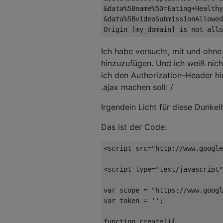
&
data
%
5Bname
%
5D
=
Eating
+
Healthy
&
data
%
5BvideoSubmissionAllowed
Origin
[
my_domain
]
is
not
 allo
Ich habe versucht, mit und ohn
hinzuzufügen. Und ich weiß nich
ich den Authorization-Header hi
.ajax machen soll: /
Irgendein Licht für diese Dunkel
Das ist der Code:
<script
src
=
"http://www.google
<script
type
=
"text/javascript"
var
 scope 
=
"https://www.googl
var
 token 
=
''
;
function
 create
(){