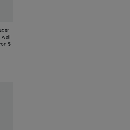
ader
 weil
von $