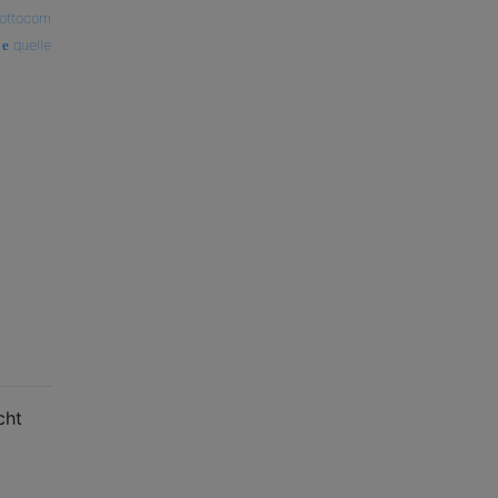
ottocom
quelle
cht