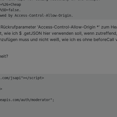
+%
26
+
Cheap
%
5D
=
false
.
wed 
by
Access
-
Control
-
Allow
-
Origin
.
e Rückrufparameter 'Access-Control-Allow-Origin *' zum He
t, wie ich $ .getJSON hier verwenden soll, wenn zutreffend,
nzufügen muss und nicht weiß, wie ich es ohne beforeCall 
heit?
.com/jsapi"
></script>
>
eapis.com/auth/moderator"
;