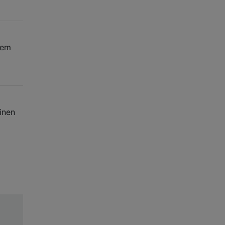
rem
inen