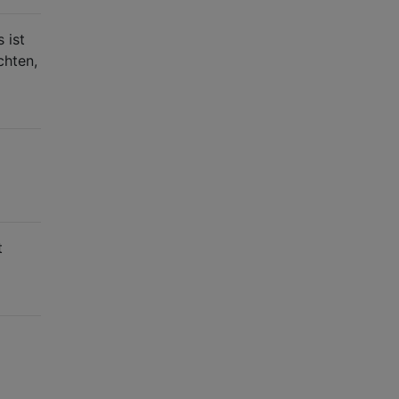
 ist
chten,
t