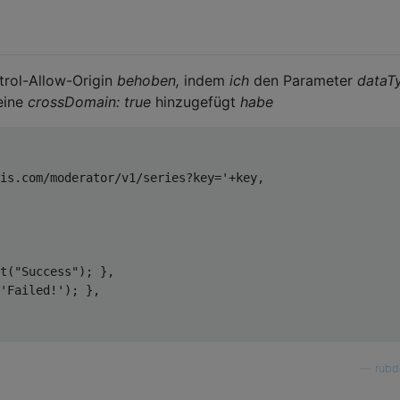
trol-Allow-Origin
behoben,
indem
ich
den Parameter
dataTy
=
"Login"
onclick
=
"
doLogin
();
"
>
eine
crossDomain: true
hinzugefügt
habe
=
"Get data"
onclick
=
"
getModerator
();
"
>
=
"Create"
onclick
=
"
create
();
"
>
is.com/moderator/v1/series?key='
+
key
,
t
(
"Success"
);
},
'Failed!'
);
},
—
rubd