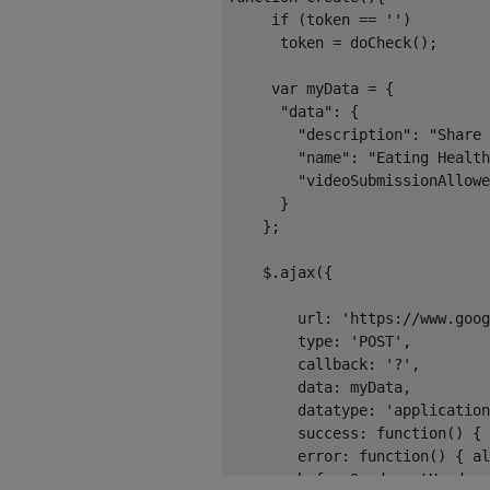
if
(
token 
==
''
)
      token 
=
 doCheck
();
var
 myData 
=
{
"data"
:
{
"description"
:
"Share 
"name"
:
"Eating Health
"videoSubmissionAllowe
}
};
    $
.
ajax
({
        url
:
'https://www.goog
        type
:
'POST'
,
        callback
:
'?'
,
        data
:
 myData
,
        datatype
:
'application
        success
:
function
()
{
 
        error
:
function
()
{
 al
        beforeSend
:
 setHeader