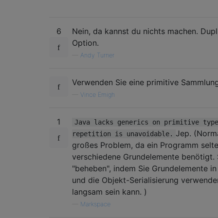
6
Nein, da kannst du nichts machen. Dupli
Option.
—
Andy Turner
Verwenden Sie eine primitive Sammlung 
—
Vince Emigh
1
Java lacks generics on primitive typ
Jep. (Norma
repetition is unavoidable.
großes Problem, da ein Programm selte
verschiedene Grundelemente benötigt. 
"beheben", indem Sie Grundelemente in 
und die Objekt-Serialisierung verwenden
langsam sein kann. )
—
Markspace