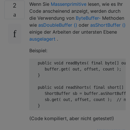
Wenn Sie
Massenprimitive
lesen, wie es Ihr
2
Code anscheinend anzeigt, werden durch
die Verwendung von
ByteBuffer-
Methoden
wie
asDoubleBuffer ()
oder
asShortBuffer ()
einige der Arbeiten der untersten Ebene
ausgelagert
.
Beispiel:
public
void
 readBytes
(
final
byte
[]
 out
      buffer
.
get
(
 out
,
 offset
,
 count 
);
/
}
public
void
 readShorts
(
final
short
[]
 o
ShortBuffer
 sb 
=
 buffer
.
asShortBuffe
      sb
.
get
(
 out
,
 offset
,
 count 
);
// no
}
(Code kompiliert, aber nicht getestet!)