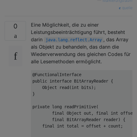
—
Markierungsraum
quelle
Eine Möglichkeit, die zu einer
0
Leistungsbeeinträchtigung führt, besteht
darin
, das Array
java.lang.reflect.Array
als Objekt zu behandeln, das dann die
Wiederverwendung des gleichen Codes für
alle Lesemethoden ermöglicht.
@FunctionalInterface
public
interface
BitArrayReader
{
Object
 read
(
int
 bits
);
}
private
long
 readPrimitive
(
final
Object
 out
,
final
int
 offset
final
BitArrayReader
 reader
)
{
final
int
 total 
=
 offset 
+
 count
;