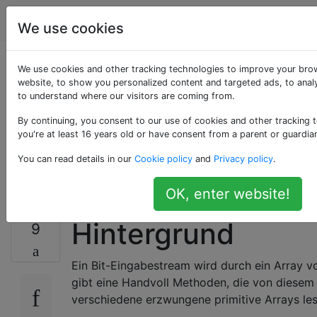
Programmierung
Tags
Account
We use cookies
Wie vermeide ich
We use cookies and other tracking technologies to improve your bro
website, to show you personalized content and targeted ads, to analy
to understand where our visitors are coming from.
doppelten Code in
By continuing, you consent to our use of cookies and other tracking 
Bezug auf primitive
you're at least 16 years old or have consent from a parent or guardia
You can read details in our
Cookie policy
and
Privacy policy
.
Typen?
OK, enter website!
Hintergrund
9
Ein Bit-Eingabestream wird durch ein Array vo
gibt eine Handvoll Methoden, die von diesem 
verschiedene erzwungene primitive Arrays les