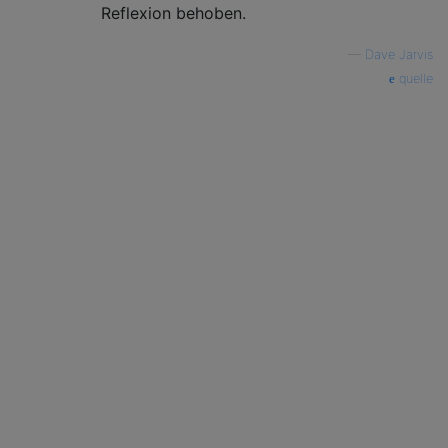
Reflexion behoben.
—
Dave Jarvis
quelle