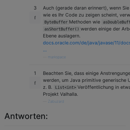
3
Auch (gerade daran erinnert), wenn Sie
wie es Ihr Code zu zeigen scheint, ver
Methoden wie
ByteBuffer
asDoubleBuf
werden einige der Arb
asShortBuffer()
Ebene auslagern.
docs.oracle.com/de/java/javase/11/docs
…
—
markspace
1
Beachten Sie, dass einige Anstrengun
werden, um Java primitive generische U
z. B.
Veröffentlichung in etw
List<int>
Projekt Valhalla.
—
Zabuzard
Antworten: