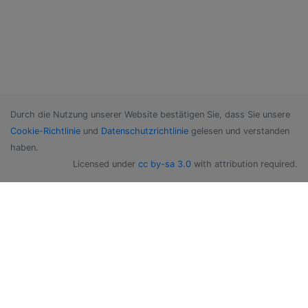
Durch die Nutzung unserer Website bestätigen Sie, dass Sie unsere
Cookie-Richtlinie
und
Datenschutzrichtlinie
gelesen und verstanden
haben.
Licensed under
cc by-sa 3.0
with attribution required.