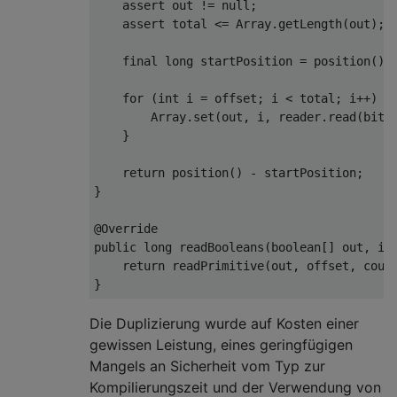
assert
 out 
!=
null
;
assert
 total 
<=
Array
.
getLength
(
out
);
final
long
 startPosition 
=
 position
();
for
(
int
 i 
=
 offset
;
 i 
<
 total
;
 i
++)
{
Array
.
set
(
out
,
 i
,
 reader
.
read
(
bits
}
return
 position
()
-
 startPosition
;
}
@Override
public
long
 readBooleans
(
boolean
[]
 out
,
in
return
 readPrimitive
(
out
,
 offset
,
 coun
}
Die Duplizierung wurde auf Kosten einer
gewissen Leistung, eines geringfügigen
Mangels an Sicherheit vom Typ zur
Kompilierungszeit und der Verwendung von