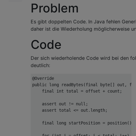
Problem
Es gibt doppelten Code. In Java fehlen Generi
daher ist die Wiederholung möglicherweise u
Code
Der sich wiederholende Code wird bei den f
deutlich:
@Override
public
long
 readBytes
(
final
byte
[]
 out
,
fi
final
int
 total 
=
 offset 
+
 count
;
assert
 out 
!=
null
;
assert
 total 
<=
 out
.
length
;
final
long
 startPosition 
=
 position
();
for
(
int
 i 
=
 offset
;
 i 
<
 total
;
 i
++)
{