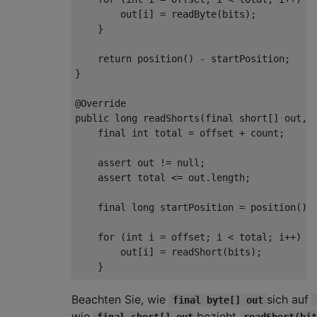
        out
[
i
]
=
 readByte
(
bits
);
}
return
 position
()
-
 startPosition
;
}
@Override
public
long
 readShorts
(
final
short
[]
 out
,
final
int
 total 
=
 offset 
+
 count
;
assert
 out 
!=
null
;
assert
 total 
<=
 out
.
length
;
final
long
 startPosition 
=
 position
();
for
(
int
 i 
=
 offset
;
 i 
<
 total
;
 i
++)
{
        out
[
i
]
=
 readShort
(
bits
);
}
return
 position
()
-
 startPosition
;
Beachten Sie, wie
sich auf
final byte[] out
}
wie
bezieht
final short[] out
readShort(bit