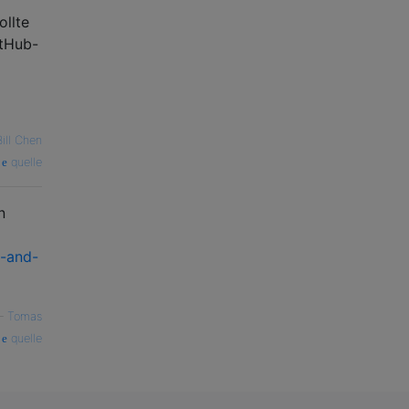
ollte
itHub-
Bill Chen
quelle
n
e-and-
—
Tomas
quelle