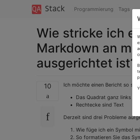
Programmierung
Tags
Wie stricke ich ei
W
Markdown an meh
e
a
c
ausgerichtet ist?
B
t
p
Ich möchte einen Bericht so stri
10
Y
Das Quadrat ganz links ist
Rechtecke sind Text
Derzeit sind drei Probleme aufg
Wie füge ich ein Symbol mi
So formatieren Sie das Symb