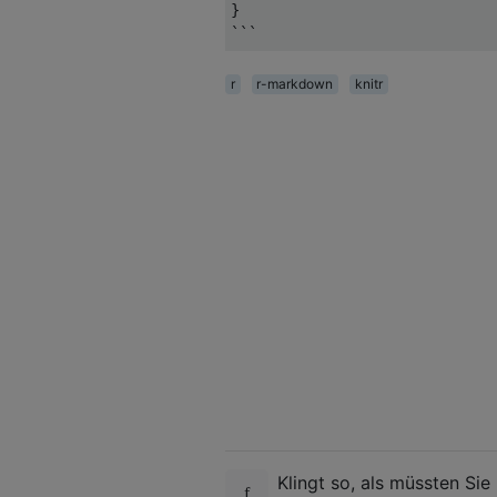
}
```
r
r-markdown
knitr
Klingt so, als müssten Sie