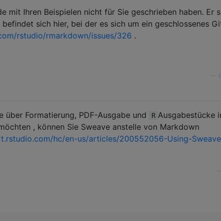
e mit Ihren Beispielen nicht für Sie geschrieben haben. Er s
 befindet sich hier, bei der es sich um ein geschlossenes G
b.com/rstudio/rmarkdown/issues/326
.
—
lle über Formatierung, PDF-Ausgabe und
Ausgabestücke i
R
möchten , können Sie Sweave anstelle von Markdown
rt.rstudio.com/hc/en-us/articles/200552056-Using-Sweav