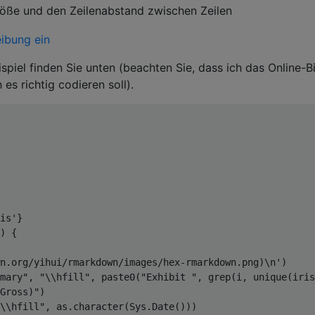
röße und den Zeilenabstand zwischen Zeilen
spiel finden Sie unten (beachten Sie, dass ich das Online-
 es richtig codieren soll).
is'
}
)
{
n.org/yihui/rmarkdown/images/hex-rmarkdown.png)\n')
mary"
,
"\\hfill"
,
 paste0
(
"Exhibit "
,
 grep
(
i
,
 unique
(
iris
Gross)"
)
\\hfill"
,
 as.character
(
Sys.Date
()))