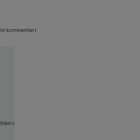
Bild kommentiert
$
Species
)),
".1"
))