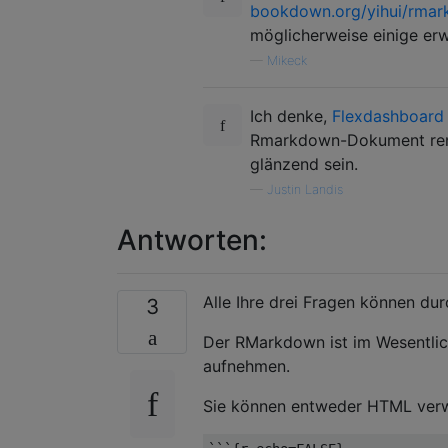
bookdown.org/yihui/rmar
möglicherweise einige erw
—
Mikeck
Ich denke,
Flexdashboard
Rmarkdown-Dokument rende
glänzend sein.
—
Justin Landis
Antworten:
Alle Ihre drei Fragen können du
3
Der RMarkdown ist im Wesentlic
aufnehmen.
Sie können entweder HTML ver