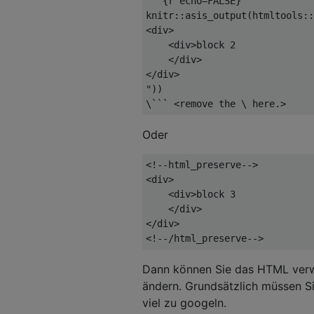
```
{
r echo
=
FALSE
}
knitr
::
asis_output
(
htmltools
::
<div>

    <div>block 2

    </div>

</div>

"
))
\
```
<
remove the \ here.
>
Oder
<!--
html_preserve
-->
<
div
>
<
div
>
block 
3
</
div
>
</
div
>
<!--/
html_preserve
-->
Dann können Sie das HTML verw
ändern. Grundsätzlich müssen Si
viel zu googeln.