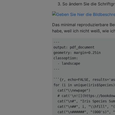
So ändern Sie die Schriftg
Das minimal reproduzierbare Bei
habe, weil ich nicht weiß, wie ich
---
output
:
 pdf_document

geometry
:
 margin
=
0.25i
n

classoption
:
-
---
```
{
r
,
 echo
=
FALSE
,
 results
=
'as
for
(
i 
in
 unique
(
iris
$
Species
)
  cat
(
"\\newpage"
)
# cat('\n![](https://bookdow
  cat
(
"\n#"
,
"Iris Species Sum
  cat
(
"\n##"
,
 i
,
"\\hfill"
,
"(
  cat
(
"\n######"
,
"(000's)"
,
"