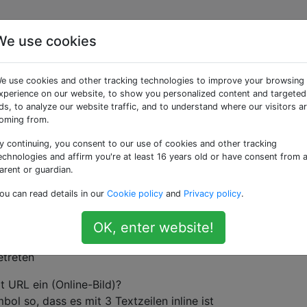
We use cookies
n Inline-Bild, das mit r-
e use cookies and other tracking technologies to improve your browsing
reren Textzeilen
xperience on our website, to show you personalized content and targeted
ds, to analyze our website traffic, and to understand where our visitors a
oming from.
y continuing, you consent to our use of cookies and other tracking
echnologies and affirm you're at least 16 years old or have consent from 
arent or guardian.
cken, dass der Header dem Bild unten ähnlich ist.
ou can read details in our
Cookie policy
and
Privacy policy
.
 ein Symbol
OK, enter website!
etreten
t URL ein (Online-Bild)?
ol so, dass es mit 3 Textzeilen inline ist