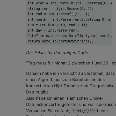
int
 year 
=
int
.
Parse
(
hijri
.
Substring
(
0
,
4
)
string
 rem 
=
 hijri
.
Remove
(
0
,
5
);
int
 end 
=
 rem
.
IndexOf
(
'/'
,
0
);
int
 month 
=
int
.
Parse
(
rem
.
Substring
(
0
,
 end
rem 
=
 rem
.
Remove
(
0
,
 end 
+
1
);
int
 day 
=
int
.
Parse
(
rem
);
DateTime
 date 
=
new
DateTime
(
year
,
 month
,
 
return
 date
.
ToShortDateString
();
Der Fehler für den obigen Code:
"Tag muss für Monat 2 zwischen 1 und 29 lieg
Danach habe ich versucht zu verstehen, dass
einen Algorithmus zum Bereitstellen des
konvertierten Hijri-Datums zum Gregorianisc
Datum gibt.
Also habe ich einen islamischen Online-
Datumskonverter getestet und war überrasch
Versuchen Sie einfach,
beide
"1441/2/30"