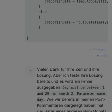
         gregorianDate 
=
 temp
.
AddDays
(
1
);
}
else
{
         gregorianDate 
=
 hc
.
ToDateTime
(
yea
}
}
—
Ali Hamidi
quelle
Vielen Dank für Ihre Zeit und Ihre
Lösung. Aber ich teste Ihre Lösung
bereits und es wird ein Fehler
ausgegeben
Day must be between 1
and 29 for month 2. Parameter name:
. Wie wir bereits in meinen Post-
day
Kommentaren dargelegt haben, hat
der Safar eines anderen Hijri-Monats