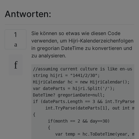
Antworten:
Sie können so etwas wie diesen Code
1
verwenden, um Hijri-Kalenderzeichenfolgen
in gregorian DateTime zu konvertieren und
zu analysieren.
//assuming current culture is like en-us o
string
 hijri 
=
"1441/2/30"
;
HijriCalendar
 hc 
=
new
HijriCalendar
();
var
 dateParts 
=
 hijri
.
Split
(
'/'
);
DateTime
?
 gregorianDate
=
null
;
if
(
dateParts
.
Length
==
3
&&
int
.
TryParse
(
int
.
TryParse
(
dateParts
[
1
],
out
int
 mo
{
if
(
month 
==
2
&&
 day
==
30
)
{
var
 temp 
=
 hc
.
ToDateTime
(
year
,
 mo