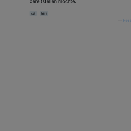
bereitstellen möchte.
c#
hijri
—
Reza