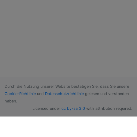
Durch die Nutzung unserer Website bestätigen Sie, dass Sie unsere
Cookie-Richtlinie
und
Datenschutzrichtlinie
gelesen und verstanden
haben.
Licensed under
cc by-sa 3.0
with attribution required.