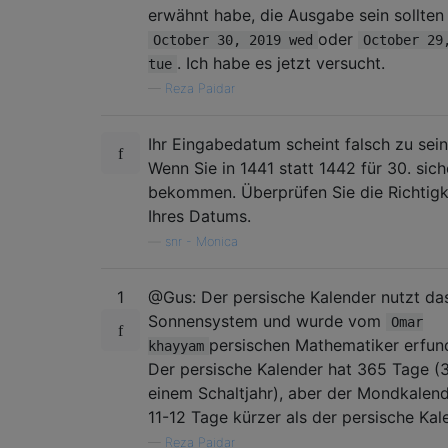
erwähnt habe, die Ausgabe sein sollten
oder
October 30, 2019 wed
October 29
. Ich habe es jetzt versucht.
tue
—
Reza Paidar
Ihr Eingabedatum scheint falsch zu sein
Wenn Sie in 1441 statt 1442 für 30. sich
bekommen. Überprüfen Sie die Richtigk
Ihres Datums.
—
snr - Monica
1
@Gus: Der persische Kalender nutzt da
Sonnensystem und wurde vom
Omar
persischen Mathematiker erfun
khayyam
Der persische Kalender hat 365 Tage (
einem Schaltjahr), aber der Mondkalend
11-12 Tage kürzer als der persische Kal
—
Reza Paidar