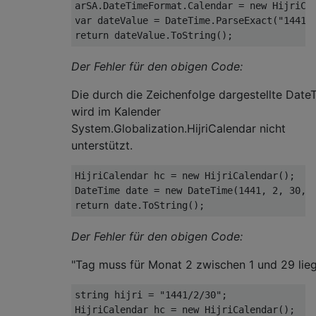
arSA
.
DateTimeFormat
.
Calendar
=
new
HijriCa
var
 dateValue 
=
DateTime
.
ParseExact
(
"1441/
return
 dateValue
.
ToString
();
Der Fehler für den obigen Code:
Die durch die Zeichenfolge dargestellte Date
wird im Kalender
System.Globalization.HijriCalendar nicht
unterstützt.
HijriCalendar
 hc 
=
new
HijriCalendar
();
DateTime
 date 
=
new
DateTime
(
1441
,
2
,
30
,
 
return
 date
.
ToString
();
Der Fehler für den obigen Code:
"Tag muss für Monat 2 zwischen 1 und 29 lieg
string
 hijri 
=
"1441/2/30"
;
HijriCalendar
 hc 
=
new
HijriCalendar
();