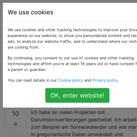
Programmierung
Tags
Account
We use cookies
Gibt es einen
We use cookies and other tracking technologies to improve your bro
experience on our website, to show you personalized content and ta
ads, to analyze our website traffic, and to understand where our visit
korrekten Konverter
are coming from.
für Hijri-Daten zu
By continuing, you consent to our use of cookies and other tracking
technologies and affirm you're at least 16 years old or have consent 
a parent or guardian.
Gregorianischen
You can read details in our
Cookie policy
and
Privacy policy
.
Daten?
OK, enter website!
Ich habe an vielen Projekten mit
10
Datumskonvertierungen gearbeitet. Ich arbeit
zum Beispiel am Sonnenkalender und wie man
in gregorianische Daten umwandelt und