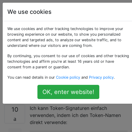
Programmierung
Tags
Account
We use cookies
Wie übergebe ich
We use cookies and other tracking technologies to improve your
browsing experience on our website, to show you personalized
content and targeted ads, to analyze our website traffic, and to
Parameter an ein
understand where our visitors are coming from.
Token, auf das durch
By continuing, you consent to our use of cookies and other tracking
technologies and affirm you're at least 16 years old or have
consent from a parent or guardian.
eine Variable
You can read details in our
Cookie policy
and
Privacy policy
.
verwiesen wird?
OK, enter website!
Ich kann Token-Signaturen einfach
10
verwenden, indem ich den Token-Namen
direkt verwende: