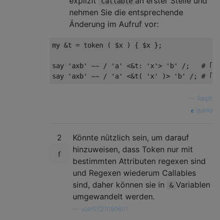
explizit
an erster Stelle und
Callable
nehmen Sie die entsprechende
Änderung im Aufruf vor:
my &t = token ( $x ) { $x };

say 'axb' ~~ / 'a' <&t: 'x'> 'b' /;   # ｢ax
—
Raiph
quelle
2
Könnte nützlich sein, um darauf
hinzuweisen, dass Token nur mit
bestimmten Attributen regexen sind
und Regexen wiederum Callables
sind, daher können sie in
Variablen
&
umgewandelt werden.
—
user0721090601