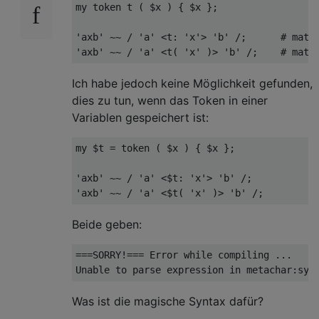
my token t ( $x ) { $x };

'axb' ~~ / 'a' <t: 'x'> 'b' /;      # match
Ich habe jedoch keine Möglichkeit gefunden,
dies zu tun, wenn das Token in einer
Variablen gespeichert ist:
my $t = token ( $x ) { $x };

'axb' ~~ / 'a' <$t: 'x'> 'b' /;

Beide geben:
===SORRY!=== Error while compiling ...

Was ist die magische Syntax dafür?