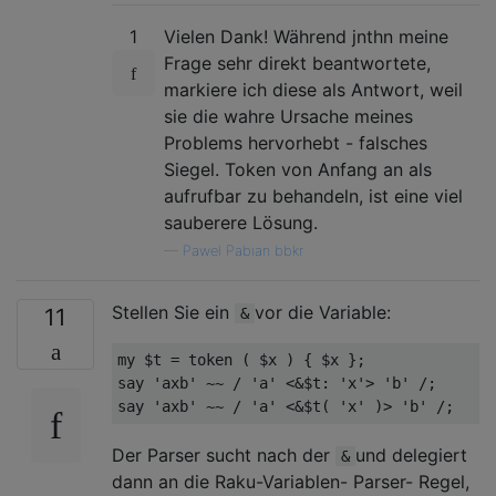
1
Vielen Dank! Während jnthn meine
Frage sehr direkt beantwortete,
markiere ich diese als Antwort, weil
sie die wahre Ursache meines
Problems hervorhebt - falsches
Siegel. Token von Anfang an als
aufrufbar zu behandeln, ist eine viel
sauberere Lösung.
—
Pawel Pabian bbkr
Stellen Sie ein
vor die Variable:
11
&
my $t = token ( $x ) { $x };

say 'axb' ~~ / 'a' <&$t: 'x'> 'b' /;

Der Parser sucht nach der
und delegiert
&
dann an die Raku-Variablen- Parser- Regel,