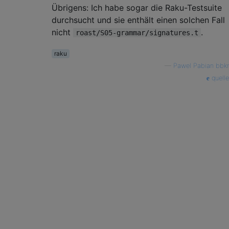
Übrigens: Ich habe sogar die Raku-Testsuite
durchsucht und sie enthält einen solchen Fall
nicht
.
roast/S05-grammar/signatures.t
raku
—
Pawel Pabian bbkr
quelle