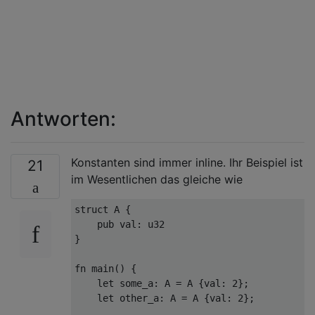
Antworten:
Konstanten sind immer inline. Ihr Beispiel ist
21
im Wesentlichen das gleiche wie
struct
 A 
{
pub
 val
:
u32
}
fn
 main
()
{
let
 some_a
:
 A 
=
 A 
{
val
:
2
};
let
 other_a
:
 A 
=
 A 
{
val
:
2
};