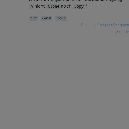
nicht
noch
?
A
Clone
Copy
rust
const
move
—
RecursiveExceptionException
quelle