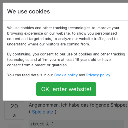
Programmierung
Tags
Account
We use cookies
Wie funktionieren
We use cookies and other tracking technologies to improve your
browsing experience on our website, to show you personalized
content and targeted ads, to analyze our website traffic, and to
globale Konstanten,
understand where our visitors are coming from.
die nicht kopiert oder
By continuing, you consent to our use of cookies and other tracking
technologies and affirm you're at least 16 years old or have
consent from a parent or guardian.
geklont werden, in
You can read details in our
Cookie policy
and
Privacy policy
.
Rust?
OK, enter website!
Angenommen, ich habe das folgende Snippet
20
(
Spielplatz
)
struct
 A 
{