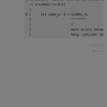
 --> src/main.rs:8:21

  |

8 |     let some_a: A = GLOBAL_A;

  |                     ^^^^^^^^

  |                     |

  |                     move occurs because
  |                     help: consider bor
—
mcarton
quelle