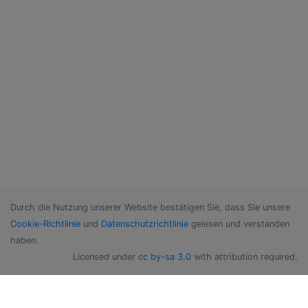
Durch die Nutzung unserer Website bestätigen Sie, dass Sie unsere
Cookie-Richtlinie
und
Datenschutzrichtlinie
gelesen und verstanden
haben.
Licensed under
cc by-sa 3.0
with attribution required.