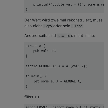
println!
(
"double val = {}"
,
 some_a
.
val
}
Der Wert wird zweimal rekonstruiert, muss
also nicht
oder sein
.
Copy
Clone
Andererseits sind
s nicht inline:
static
struct
 A 
{
pub
 val
:
u32
}
static
 GLOBAL_A
:
 A 
=
 A 
{
val
:
2
};
fn
 main
()
{
let
 some_a
:
 A 
=
 GLOBAL_A
;
}
führt zu
error[E0507]: cannot move out of static ite