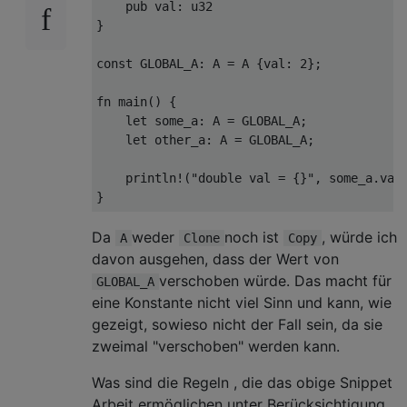
pub
 val
:
u32
}
const
 GLOBAL_A
:
 A 
=
 A 
{
val
:
2
};
fn
 main
()
{
let
 some_a
:
 A 
=
 GLOBAL_A
;
let
 other_a
:
 A 
=
 GLOBAL_A
;
println!
(
"double val = {}"
,
 some_a
.
val
}
Da
weder
noch ist
, würde ich
A
Clone
Copy
davon ausgehen, dass der Wert von
verschoben würde. Das macht für
GLOBAL_A
eine Konstante nicht viel Sinn und kann, wie
gezeigt, sowieso nicht der Fall sein, da sie
zweimal "verschoben" werden kann.
Was sind die Regeln , die das obige Snippet
Arbeit ermöglichen unter Berücksichtigung