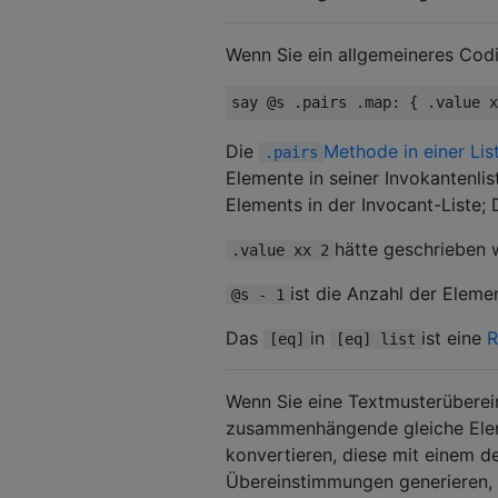
Wenn Sie ein allgemeineres Cod
Die
Methode in einer Lis
.pairs
Elemente in seiner Invokantenlis
Elements in der Invocant-Liste;
hätte geschrieben
.value xx 2
ist die Anzahl der Eleme
@s - 1
Das
in
ist eine
R
[eq]
[eq] list
Wenn Sie eine Textmusterüberei
zusammenhängende gleiche Eleme
konvertieren, diese mit einem d
Übereinstimmungen generieren, 