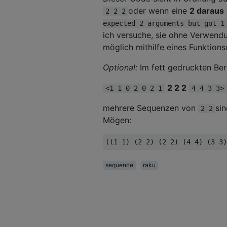
oder wenn eine
2 daraus
2 2 2
expected 2 arguments but got 1
ich versuche, sie ohne Verwend
möglich mithilfe eines Funktions
Optional:
Im fett gedruckten Ber
2 2 2
<1 1 0 2 0 2 1
4 4 3 3>
mehrere Sequenzen von
sin
2 2
Mögen:
sequence
raku