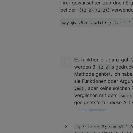
Ihrer gewünschten zuordnen Erg
bei der
Verwend
((2 2) (2 2))
Es funktioniert ganz gut.
werden 3
s gedruck
(2 2)
Methode gehört. Ich habe
sie Funktionen oder Argu
, aber keine solchen 
yes)
Verglichen mit dem
squis
geeignetste für diese Art 
—
Lars Malmsteen
3
my $size = 2; say <1 1 0