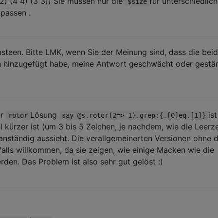
2 2) (4 4) (3 3)) Sie müssen nur die
für unterschiedlic
$size
passen .
teen. Bitte LMK, wenn Sie der Meinung sind, dass die bei
h hinzugefügt habe, meine Antwort geschwächt oder gestär
er
Lösung
ist
rotor
say @s.rotor(2=>-1).grep:{.[0]eq.[1]}
 kürzer ist (um 3 bis 5 Zeichen, je nachdem, wie die Leerz
anständig aussieht. Die verallgemeinerten Versionen ohne d
alls willkommen, da sie zeigen, wie einige Macken wie die
den. Das Problem ist also sehr gut gelöst :)