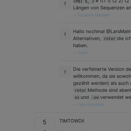
# ((1 1) (2 2) (
[eq] $_ }
Längen von Sequenzen an
—
Elizabeth Mattijsen
Hallo nochmal @LarsMalms
Alternativen,
die ic
rotor
haben.
—
Raiph
Die verfeinerte Version d
willkommen, da sie sowohl
gezählt werden) als auch 
Methode sind ebenf
rotor
und
verwendet wer
xx
:ov
—
Lars Malmsteen
TIMTOWDI!
5