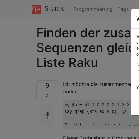
Programmierung
Tags
Finden der zus
W
Sequenzen gleich
e
a
c
Liste Raku
B
t
p
Ich möchte die zusammenhängende
9
Y
finden
my @s = <1 1 0 2 0 2 1 2 2 2 4
say grep {$^a eq $^b}, @s;

Dieser Code sieht in Ordnung a