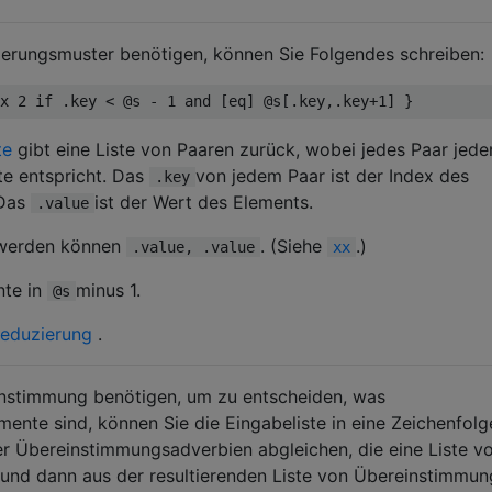
ierungsmuster benötigen, können Sie Folgendes schreiben:
te
gibt eine Liste von Paaren zurück, wobei jedes Paar jed
te entspricht. Das
von jedem Paar ist der Index des
.key
 Das
ist der Wert des Elements.
.value
 werden können
. (Siehe
.)
.value, .value
xx
nte in
minus 1.
@s
eduzierung
.
nstimmung benötigen, um zu entscheiden, was
nte sind, können Sie die Eingabeliste in eine Zeichenfolg
er Übereinstimmungsadverbien abgleichen, die eine Liste v
und dann aus der resultierenden Liste von Übereinstimmu