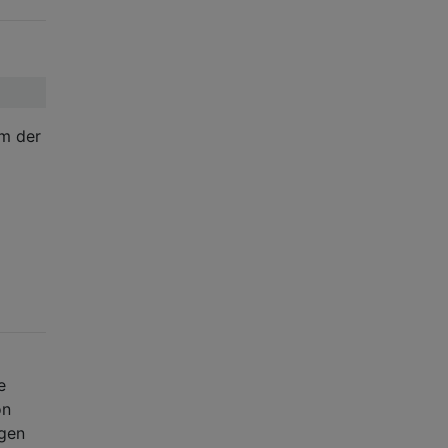
em der
e
on
ngen