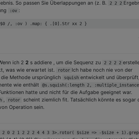
ebnis. So passen Sie Überlappungen an (z. B.
Ergebn
2 2 2
ung
:
:ov
 Wenn ich 2
2
s addiere , um die Sequenz zu
erstell
2 2 2 2
t, was wie erwartet ist.
Ich habe noch nie von der
rotor
 die Methode ursprünglich
entwickelt und überprüft
squish
mente wie enthält
@s.squish(:length 2, :multiple_instance
Funktionen hatte und nicht für die Aufgabe geeignet war.
,
scheint ziemlich fit. Tatsächlich könnte es sogar 
h
rotor
von Operation sein.
 2 0 2 1 2 2 2 4 4 3 3>.rotor( $size => -$size + 1).grep