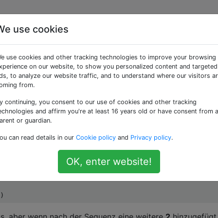
We use cookies
ammenhängenden
e use cookies and other tracking technologies to improve your browsing
er Elemente in einer
xperience on our website, to show you personalized content and targeted
ds, to analyze our website traffic, and to understand where our visitors a
oming from.
y continuing, you consent to our use of cookies and other tracking
echnologies and affirm you're at least 16 years old or have consent from 
arent or guardian.
n Folgen gleicher Elemente (z. B. Länge 2) in einer Liste
ou can read details in our
Cookie policy
and
Privacy policy
.
OK, enter website!
 4 3 3>;

us, aber wenn nach der Sequenz eine weitere
2
hinzugefügt