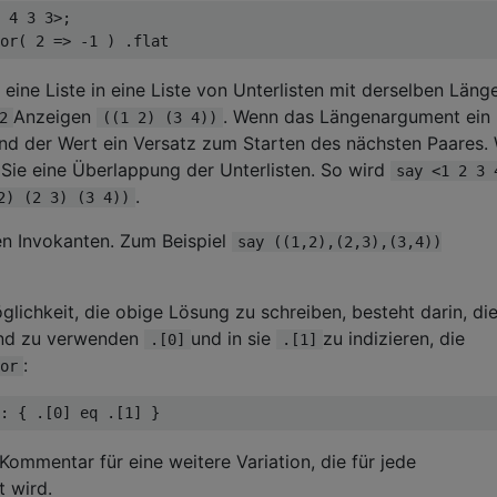
 4 3 3>;

 eine Liste in eine Liste von Unterlisten mit derselben Läng
Anzeigen
. Wenn das Längenargument ein
2
((1 2) (3 4))
e und der Wert ein Versatz zum Starten des nächsten Paares.
n Sie eine Überlappung der Unterlisten. So wird
say <1 2 3 
.
2) (2 3) (3 4))
ren Invokanten. Zum Beispiel
say ((1,2),(2,3),(3,4))
öglichkeit, die obige Lösung zu schreiben, besteht darin, di
nd zu verwenden
und in sie
zu indizieren, die
.[0]
.[1]
:
or
Kommentar für eine weitere Variation, die für jede
t wird.