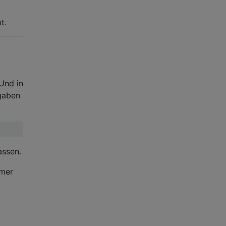
t.
Und in
ngaben
assen.
mmer