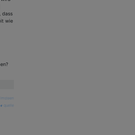
;
, dass
it wie
den?
almsteen
quelle