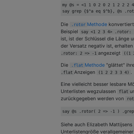
my @s = <1 1 0 2 0 2 1 2 2 2 4
Die
Methode
konvertiert
.rotor
Beispiel
say <1 2 3 4> .rotor: 
ist, ist der Schlüssel die Läng
der Versatz negativ ist, erhalte
angezeigt
.rotor: 2 => -1
((1 
Die
Methode
"glättet" ih
.flat
Anzeigen
.
.flat
(1 2 2 3 3 4)
Eine vielleicht besser lesbare M
Unterlisten wegzulassen
u
flat
zurückgegeben werden von
rot
Siehe auch Elizabeth Mattijsens 
Unterlistengröße verallgemeiner